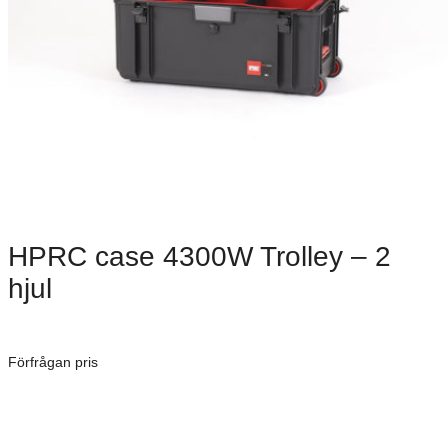
HPRC case 4300W Trolley – 2
hjul
Dimensioner: 585 × 320 × 300 mm
Förfrågan pris
Art. Nummer:
Vattentät, Dammtät och Stötsäker
Militär standard certifierad