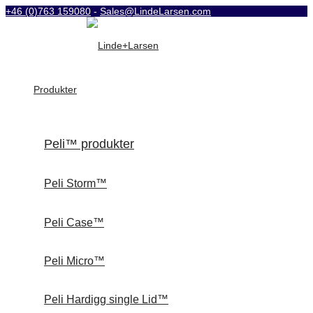
+46 (0)763 159080
-
Sales@LindeLarsen.com
Produkter
Peli™ produkter
Peli Storm™
Peli Case™
Peli Micro™
Peli Hardigg single Lid™