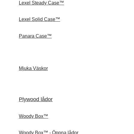
Lexel Steady Case™
Lexel Solid Case™
Panara Case™
Mjuka Väskor
Plywood lådor
Woody Box™
Woody Box™ - Öppna lådor