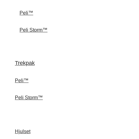
Peli™
Peli Storm™
Trekpak
Peli™
Peli Storm™
Hjulset