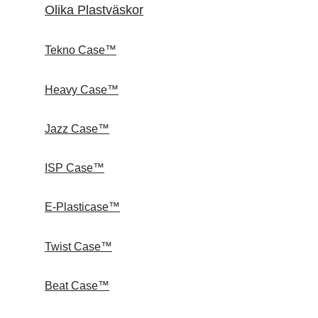
Olika Plastväskor
Tekno Case™
Heavy Case™
Jazz Case™
ISP Case™
E-Plasticase™
Twist Case™
Beat Case™