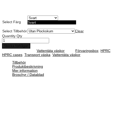
Möjlighet till anpassad skum dekor
Lämplig för förvaring av mindre elektronik
Livstids garanti
Select Färg
Svart
Select Tillbehör
Clear
Quantity
Qty
Skicka förfrågan
SKU :
N/A
Category :
Vattentäta väskor
Tags:
Förvaringsbox
,
HPRC
,
HPRC cases
,
Transport väska
,
Vattentäta väskor
Tillbehör
Produktbeskrivning
Mer information
Broschyr / Datablad
HPRC Case är en lätt transport- och förvaringsväska av hög kvalitet
som är vattentät och motståndskraftig mot damm, fukt, syra och
sand. En unik tillverkning som gör HPRC Case särskilt
motståndskraftig mot stötar och fall. Som förvaringsväska ger HPRC
Case ett oöverträffat skydd.
Under hela tillverkningsprocessen utsätts HPRC Case för stränga
tester baserade på internationellt erkända standarder, som ATA 300,
IP67, STANAG 4280, DEF STAN 81-41 FALL.