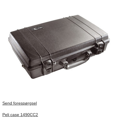
Send forespørgsel
Peli case 1490CC2
Inv. Mått 451 × 289 × 105 mm
Förfrågan pris