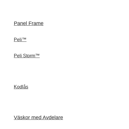
Panel Frame
Peli™
Peli Storm™
Kodlås
Väskor med Avdelare