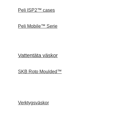
Peli ISP2™ cases
Peli Mobile™ Serie
Vattentäta väskor
SKB Roto Moulded™
Verktygsväskor