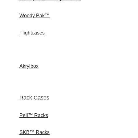
Woody Pak™
Flightcases
Akrylbox
Rack Cases
Peli™ Racks
SKB™ Racks