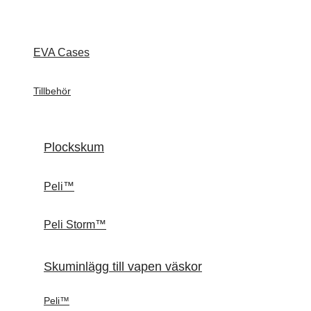
EVA Cases
Tillbehör
Plockskum
Peli™
Peli Storm™
Skuminlägg till vapen väskor
Peli™