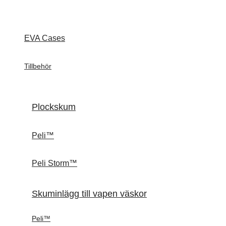
EVA Cases
Tillbehör
Plockskum
Peli™
Peli Storm™
Skuminlägg till vapen väskor
Peli™