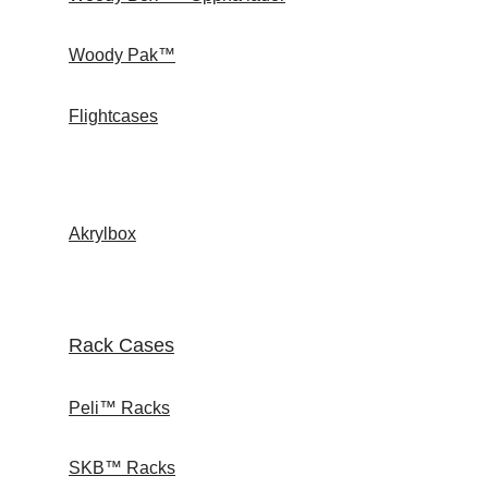
Woody Pak™
Flightcases
Akrylbox
Rack Cases
Peli™ Racks
SKB™ Racks