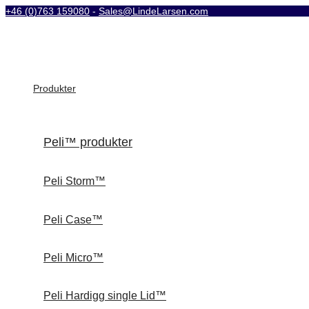
+46 (0)763 159080
-
Sales@LindeLarsen.com
Produkter
Peli™ produkter
Peli Storm™
Peli Case™
Peli Micro™
Peli Hardigg single Lid™