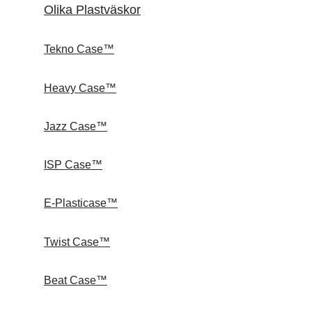
Olika Plastväskor
Tekno Case™
Heavy Case™
Jazz Case™
ISP Case™
E-Plasticase™
Twist Case™
Beat Case™