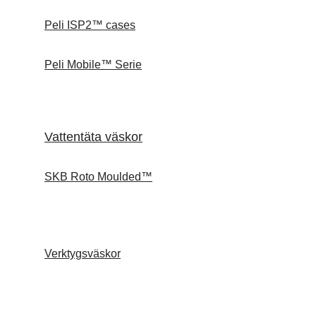
Peli ISP2™ cases
Peli Mobile™ Serie
Vattentäta väskor
SKB Roto Moulded™
Verktygsväskor