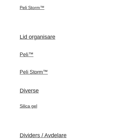
Peli Storm™
Lid organisare
Peli™
Peli Storm™
Diverse
Silica gel
Dividers / Avdelare