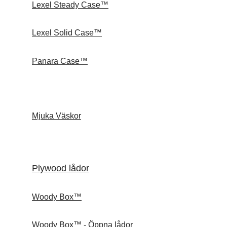
Lexel Steady Case™
Lexel Solid Case™
Panara Case™
Mjuka Väskor
Plywood lådor
Woody Box™
Woody Box™ - Öppna lådor