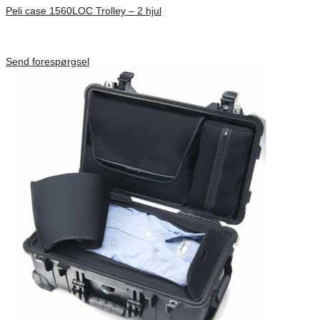
Peli case 1560LOC Trolley – 2 hjul
Inv. Mått 506 × 38 × 229 mm
Förfrågan pris
Send forespørgsel