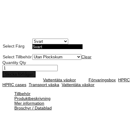
Art. Nummer:
Vattentät, Dammtät och Stötsäker
Militär standard certifierad
Möjlighet till anpassad skum dekor
Lämplig för förvaring av mindre elektronik
Livstids garanti
Select Färg
Svart
Select Tillbehör
Clear
Quantity
Qty
Skicka förfrågan
SKU :
N/A
Category :
Vattentäta väskor
Tags:
Förvaringsbox
,
HPRC
,
HPRC cases
,
Transport väska
,
Vattentäta väskor
Tillbehör
Produktbeskrivning
Mer information
Broschyr / Datablad
HPRC Case är en lätt transport- och förvaringsväska av hög kvalitet
som är vattentät och motståndskraftig mot damm, fukt, syra och
sand. En unik tillverkning som gör HPRC Case särskilt
motståndskraftig mot stötar och fall. Som förvaringsväska ger HPRC