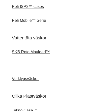
Peli ISP2™ cases
Peli Mobile™ Serie
Vattentäta väskor
SKB Roto Moulded™
Verktygsväskor
Olika Plastväskor
Tekno Case™