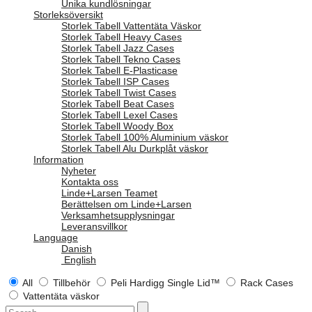
Unika kundlösningar
Storleksöversikt
Storlek Tabell Vattentäta Väskor
Storlek Tabell Heavy Cases
Storlek Tabell Jazz Cases
Storlek Tabell Tekno Cases
Storlek Tabell E-Plasticase
Storlek Tabell ISP Cases
Storlek Tabell Twist Cases
Storlek Tabell Beat Cases
Storlek Tabell Lexel Cases
Storlek Tabell Woody Box
Storlek Tabell 100% Aluminium väskor
Storlek Tabell Alu Durkplåt väskor
Information
Nyheter
Kontakta oss
Linde+Larsen Teamet
Berättelsen om Linde+Larsen
Verksamhetsupplysningar
Leveransvillkor
Language
Danish
English
All
Tillbehör
Peli Hardigg Single Lid™
Rack Cases
Vattentäta väskor