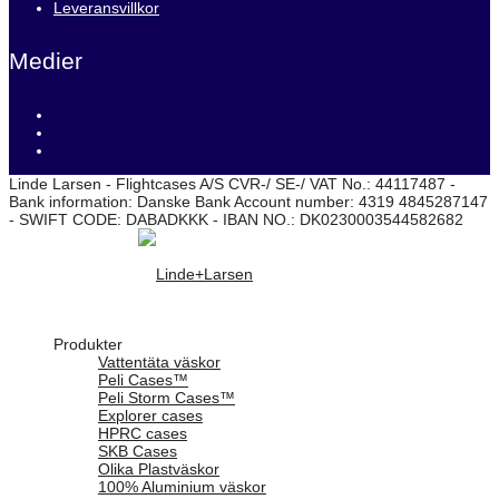
Leveransvillkor
Medier
Linde Larsen - Flightcases A/S CVR-/ SE-/ VAT No.: 44117487 -
Bank information: Danske Bank Account number: 4319 4845287147
- SWIFT CODE: DABADKKK - IBAN NO.: DK0230003544582682
Produkter
Vattentäta väskor
Peli Cases™
Peli Storm Cases™
Explorer cases
HPRC cases
SKB Cases
Olika Plastväskor
100% Aluminium väskor