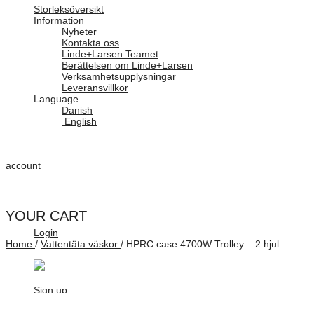
Storleksöversikt
Information
Nyheter
Kontakta oss
Linde+Larsen Teamet
Berättelsen om Linde+Larsen
Verksamhetsupplysningar
Leveransvillkor
Language
Danish
English
account
YOUR CART
Login
Home
/
Vattentäta väskor
/
HPRC case 4700W Trolley – 2 hjul
Sign up