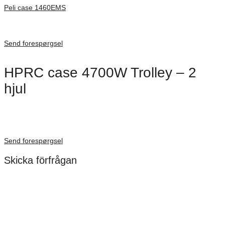
Peli case 1460EMS
Inv. Mått 471 × 252 × 277 mm
Förfrågan pris
Send forespørgsel
HPRC case 4700W Trolley – 2
hjul
Dimensioner: 508 × 301 × 497 mm
Förfrågan pris
Send forespørgsel
Skicka förfrågan