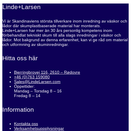
Linde+Larsen
Vi är Skandinaviens största tillverkare inom inredning av väskor och
lådor där skumplastbaserade material har monterats.
Linde+Larsen har mer än 30 års personlig kompetens inom
förbehandlat tekniskt skum till alla slags inredningar i väskor och
lådor. Mot bakgrund av denna erfarenhet, kan vi ge råd om material
och utformning av skuminredningar.
Hitta oss här
Bjerringbrovej 116, 2610 – Rødovre
+46 (0)763 159080
Sales@LindeLarsen.com
Öppettider:
Mandag – Torsdag 8 – 16
Fredag 8 – 14
Information
Kontakta oss
Verksamhetsuppplysningar