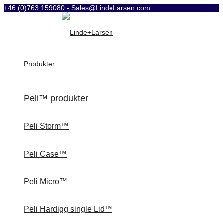
+46 (0)763 159080
-
Sales@LindeLarsen.com
Produkter
Peli™ produkter
Peli Storm™
Peli Case™
Peli Micro™
Peli Hardigg single Lid™