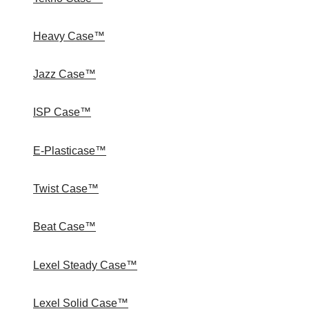
Heavy Case™
Jazz Case™
ISP Case™
E-Plasticase™
Twist Case™
Beat Case™
Lexel Steady Case™
Lexel Solid Case™