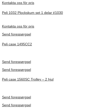
Kontakta oss för pris
Peli 1032 Plockskum set 1 delar t/1030
Förfrågan pris
Kontakta oss för pris
Send forespørgsel
Peli case 1495CC2
Inv. Mått 479 × 333 × 97 mm
Förfrågan pris
Send forespørgsel
Send forespørgsel
Peli case 1560SC Trolley – 2 hjul
Inv. Mått 506 × 38 × 229 mm
Förfrågan pris
Send forespørgsel
Send forespørgsel