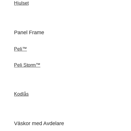
Hjulset
Panel Frame
Peli™
Peli Storm™
Kodlås
Väskor med Avdelare