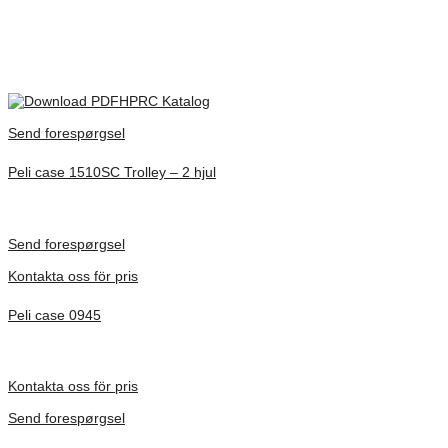
474
mm
IP67, STANAG 4280, DS8141, ATA300, UV colour
Certifikat
protection
HPRC Katalog
Send forespørgsel
Peli case 1510SC Trolley – 2 hjul
Inv. Mått 501 × 279 × 193 mm
Förfrågan pris
Send forespørgsel
Kontakta oss för pris
Peli case 0945
Inv. Mått 122 × 57 × 14 mm
Förfrågan pris
Kontakta oss för pris
Send forespørgsel