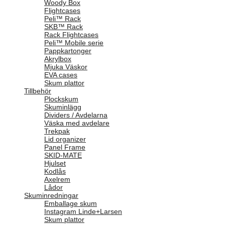
Woody Box
Flightcases
Peli™ Rack
SKB™ Rack
Rack Flightcases
Peli™ Mobile serie
Pappkartonger
Akrylbox
Mjuka Väskor
EVA cases
Skum plattor
Tillbehör
Plockskum
Skuminlägg
Dividers / Avdelarna
Väska med avdelare
Trekpak
Lid organizer
Panel Frame
SKID-MATE
Hjulset
Kodlås
Axelrem
Lådor
Skuminredningar
Emballage skum
Instagram Linde+Larsen
Skum plattor