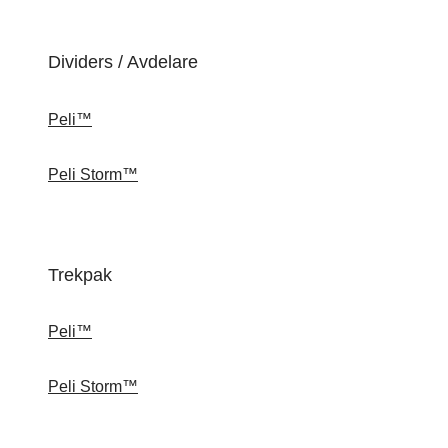
Dividers / Avdelare
Peli™
Peli Storm™
Trekpak
Peli™
Peli Storm™