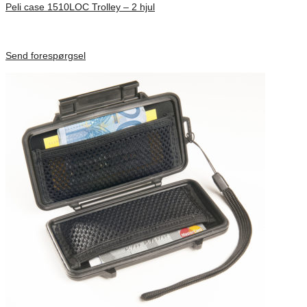
Peli case 1510LOC Trolley – 2 hjul
Inv. Mått 501 × 279 × 193 mm
Förfrågan pris
Send forespørgsel