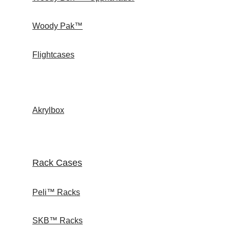
Woody Pak™
Flightcases
Akrylbox
Rack Cases
Peli™ Racks
SKB™ Racks