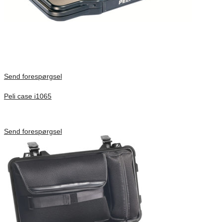
Send forespørgsel
Peli case i1065
Inv. Mått 253 × 197 × 21 mm
Förfrågan pris
Send forespørgsel