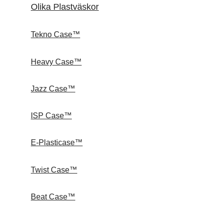
Olika Plastväskor
Tekno Case™
Heavy Case™
Jazz Case™
ISP Case™
E-Plasticase™
Twist Case™
Beat Case™