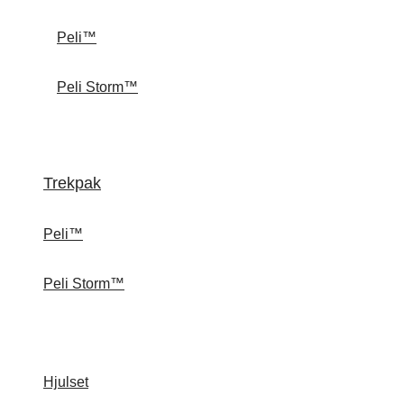
Peli™
Peli Storm™
Trekpak
Peli™
Peli Storm™
Hjulset