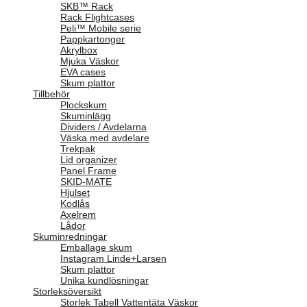
SKB™ Rack
Rack Flightcases
Peli™ Mobile serie
Pappkartonger
Akrylbox
Mjuka Väskor
EVA cases
Skum plattor
Tillbehör
Plockskum
Skuminlägg
Dividers / Avdelarna
Väska med avdelare
Trekpak
Lid organizer
Panel Frame
SKID-MATE
Hjulset
Kodlås
Axelrem
Lådor
Skuminredningar
Emballage skum
Instagram Linde+Larsen
Skum plattor
Unika kundlösningar
Storleksöversikt
Storlek Tabell Vattentäta Väskor