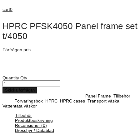
cart
0
HPRC PFSK4050 Panel frame set
t/4050
Förfrågan pris
Art. Nummer:
ZAC-HPRCPFSK4050
HPRC PFSK4050 Panel frame set t/4050
Quantity
Qty
Skicka förfrågan
SKU :
ZAC-HPRCPFSK4050
Categories :
Panel Frame
,
Tillbehör
Tags:
Förvaringsbox
,
HPRC
,
HPRC cases
,
Transport väska
,
Vattentäta väskor
Tillbehör
Produktbeskrivning
Recensioner (0)
Broschyr / Datablad
Panel frame / Panel ram