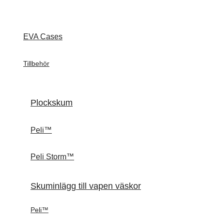
EVA Cases
Tillbehör
Plockskum
Peli™
Peli Storm™
Skuminlägg till vapen väskor
Peli™