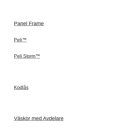
Panel Frame
Peli™
Peli Storm™
Kodlås
Väskor med Avdelare