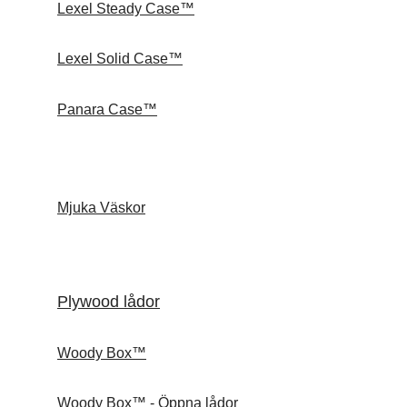
Lexel Steady Case™
Lexel Solid Case™
Panara Case™
Mjuka Väskor
Plywood lådor
Woody Box™
Woody Box™ - Öppna lådor