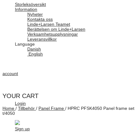
Storleksöversikt
Information
Nyheter
Kontakta oss
Linde+Larsen Teamet
Berättelsen om Linde+Larsen
Verksamhetsupplysningar
Leveransvillkor
Language
Danish
English
account
YOUR CART
Login
Home
/
Tillbehör
/
Panel Frame
/
HPRC PFSK4050 Panel frame set
t/4050
Sign up