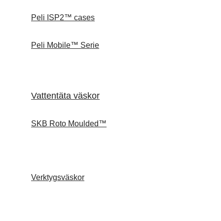
Peli ISP2™ cases
Peli Mobile™ Serie
Vattentäta väskor
SKB Roto Moulded™
Verktygsväskor