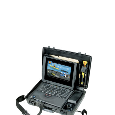
Montera fast dina produkter eller elektronik inuti den vattentäta
väskan. Med panelram får du en ram som monteras invändigt på
väskan.
Den ger en enkel lösning för montage och integration av er teknik.
There are no reviews yet.
Only logged in customers who have purchased this product may
leave a review.