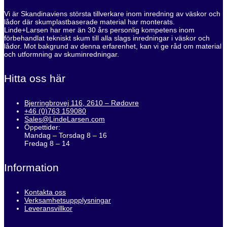
Vi är Skandinaviens största tillverkare inom inredning av väskor och
lådor där skumplastbaserade material har monterats.
Linde+Larsen har mer än 30 års personlig kompetens inom
förbehandlat tekniskt skum till alla slags inredningar i väskor och
lådor. Mot bakgrund av denna erfarenhet, kan vi ge råd om material
och utformning av skuminredningar.
Hitta oss här
Bjerringbrovej 116, 2610 – Rødovre
+46 (0)763 159080
Sales@LindeLarsen.com
Öppettider:
Mandag – Torsdag 8 – 16
Fredag 8 – 14
Information
Kontakta oss
Verksamhetsuppplysningar
Leveransvillkor