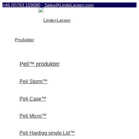
+46 (0)763 159080
-
Sales@LindeLarsen.com
Produkter
Peli™ produkter
Peli Storm™
Peli Case™
Peli Micro™
Peli Hardigg single Lid™