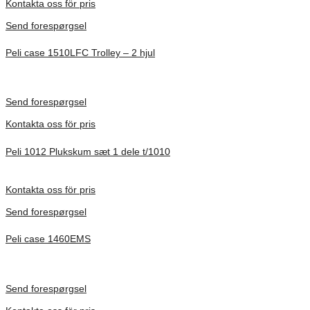
Kontakta oss för pris
Send forespørgsel
Peli case 1510LFC Trolley – 2 hjul
Inv. Mått 501 × 279 × 193 mm
Förfrågan pris
Send forespørgsel
Kontakta oss för pris
Peli 1012 Plukskum sæt 1 dele t/1010
Förfrågan pris
Kontakta oss för pris
Send forespørgsel
Peli case 1460EMS
Inv. Mått 471 × 252 × 277 mm
Förfrågan pris
Send forespørgsel