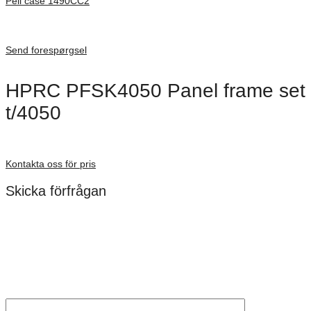
Peli case 1490CC2
Inv. Mått 451 × 289 × 105 mm
Förfrågan pris
Send forespørgsel
HPRC PFSK4050 Panel frame set
t/4050
Förfrågan pris
Kontakta oss för pris
Skicka förfrågan