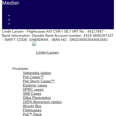
Medier
Linde Larsen - Flightcases A/S CVR-/ SE-/ VAT No.: 44117487 -
Bank information: Danske Bank Account number: 4319 4845287147
- SWIFT CODE: DABADKKK - IBAN NO.: DK0230003544582682
Produkter
Vattentäta väskor
Peli Cases™
Peli Storm Cases™
Explorer cases
HPRC cases
SKB Cases
Olika Plastväskor
100% Aluminium väskor
Woody Box
Flightcases
Peli™ Rack