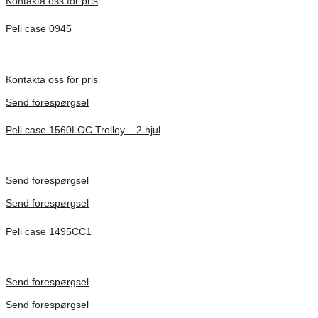
Kontakta oss för pris
Peli case 0945
Inv. Mått 122 × 57 × 14 mm
Förfrågan pris
Kontakta oss för pris
Send forespørgsel
Peli case 1560LOC Trolley – 2 hjul
Inv. Mått 506 × 38 × 229 mm
Förfrågan pris
Send forespørgsel
Send forespørgsel
Peli case 1495CC1
Inv. Mått 479 × 333 × 97 mm
Förfrågan pris
Send forespørgsel
Send forespørgsel