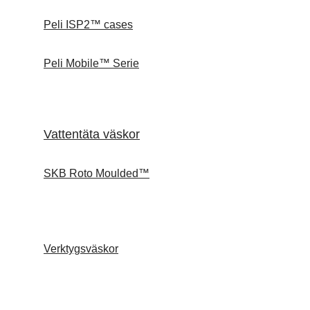
Peli ISP2™ cases
Peli Mobile™ Serie
Vattentäta väskor
SKB Roto Moulded™
Verktygsväskor