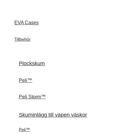
EVA Cases
Tillbehör
Plockskum
Peli™
Peli Storm™
Skuminlägg till vapen väskor
Peli™