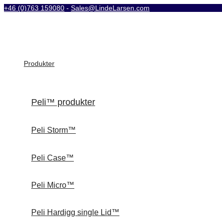
+46 (0)763 159080
-
Sales@LindeLarsen.com
Produkter
Peli™ produkter
Peli Storm™
Peli Case™
Peli Micro™
Peli Hardigg single Lid™