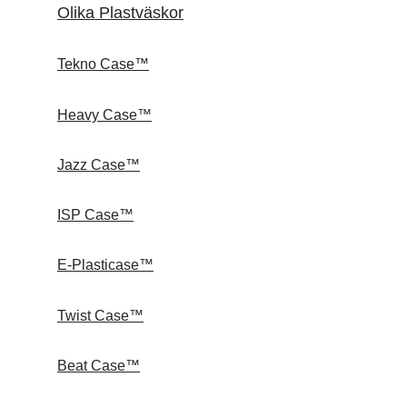
Olika Plastväskor
Tekno Case™
Heavy Case™
Jazz Case™
ISP Case™
E-Plasticase™
Twist Case™
Beat Case™