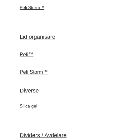
Peli Storm™
Lid organisare
Peli™
Peli Storm™
Diverse
Silica gel
Dividers / Avdelare