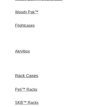
Woody Pak™
Flightcases
Akrylbox
Rack Cases
Peli™ Racks
SKB™ Racks