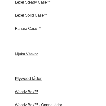
Lexel Steady Case™
Lexel Solid Case™
Panara Case™
Mjuka Väskor
Plywood lådor
Woody Box™
Woody Box™ - Öppna lådor