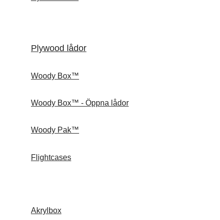
Plywood lådor
Woody Box™
Woody Box™ - Öppna lådor
Woody Pak™
Flightcases
Akrylbox