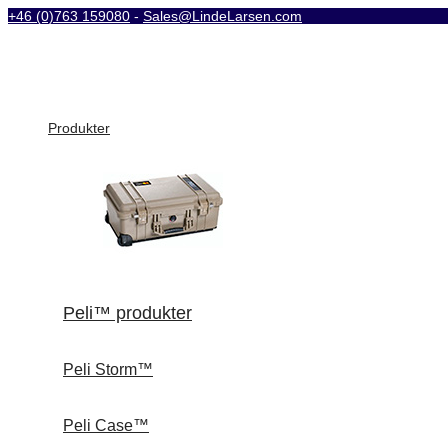
+46 (0)763 159080
-
Sales@LindeLarsen.com
Produkter
Peli™ produkter
Peli Storm™
Peli Case™