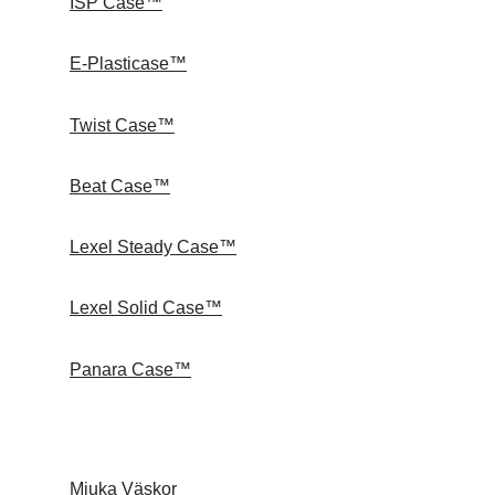
ISP Case™
E-Plasticase™
Twist Case™
Beat Case™
Lexel Steady Case™
Lexel Solid Case™
Panara Case™
Mjuka Väskor