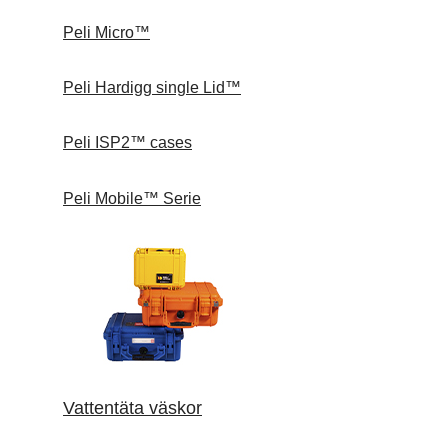
Peli Micro™
Peli Hardigg single Lid™
Peli ISP2™ cases
Peli Mobile™ Serie
Vattentäta väskor