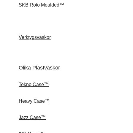
SKB Roto Moulded™
Verktygsväskor
Olika Plastväskor
Tekno Case™
Heavy Case™
Jazz Case™