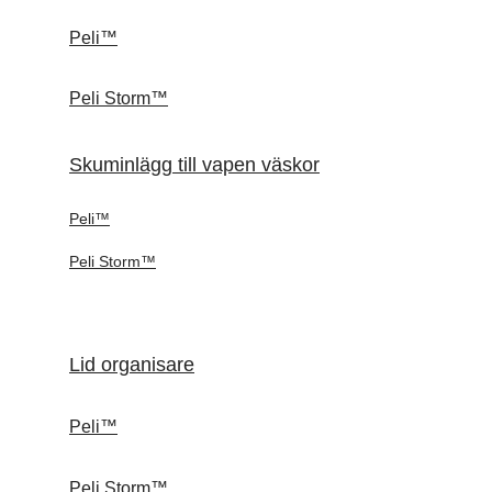
Peli™
Peli Storm™
Skuminlägg till vapen väskor
Peli™
Peli Storm™
Lid organisare
Peli™
Peli Storm™