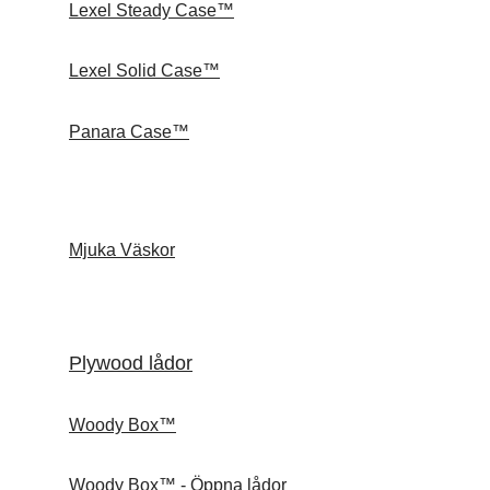
Lexel Steady Case™
Lexel Solid Case™
Panara Case™
Mjuka Väskor
Plywood lådor
Woody Box™
Woody Box™ - Öppna lådor