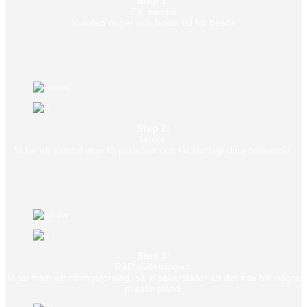
Step 1:
Tlf. samtal
Kunden ringer och bokar tid för besök
Step 2:
Mötet,
Vi tar ett samtal utan förpliktelser och får klarlagt dina önskemål.
Step 3:
R&D avdelningen,
Vi tar fram ett ritningsförslag, så vi säkerställer att det inte blir några
missförstånd.