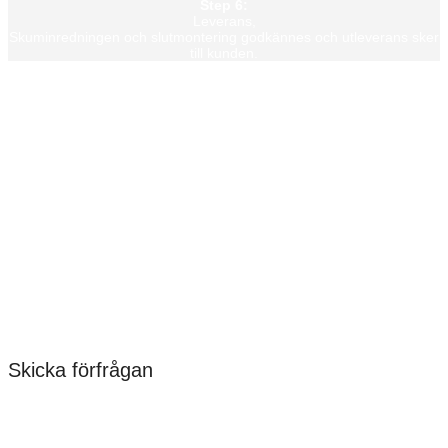
Step 6:
Leverans,
Skuminredningen och slutmontering godkännes och utleverans sker
till kunden.
Linde+Larsen är specialister på allt inom skuminredningar. Vi har
mer än 30 års erfarenhet och egen tillverkning av skuminredningar i
vattenskärning, specialinredningar till förvaring och
transportemballage – en omfattande kunskap som säkerställer att
alla våra kunder får rätt kvalitetslösning.
Så om du har ett önskemål när det gäller att förvara och skydda
dina produkter, kontakta oss. Vi hjälper dig att skapa den lösning du
vill ha.
Skicka förfrågan