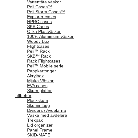
Vattentäta väskor
Peli Cases™
Peli Storm Cases™
Explorer cases
HPRC cases
SKB Cases
Olika Plastväskor
100% Aluminium väskor
Woody Box
Flightcases
Peli™ Rack
SKB™ Rack
Rack Flightcases
Peli™ Mobile serie
Pappkartonger
Akrylbox
Mjuka Väskor
EVA cases
Skum plattor
Tillbehör
Plockskum
Skuminlägg
Dividers / Avdelarna
Väska med avdelare
Trekpak
Lid organizer
Panel Frame
SKID-MATE