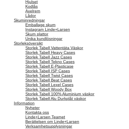
Hjulset
Kodlås
Axelrem
Lådor
Skuminredningar
Emballage skum
Instagram Linde+Larsen
Skum plattor
Unika kundlösningar
Storleksöversikt
Storlek Tabell Vattentäta Väskor
Storlek Tabell Heavy Cases
Storlek Tabell Jazz Cases
Storlek Tabell Tekno Cases
Storlek Tabell E-Plasticase
Storlek Tabell ISP Cases
Storlek Tabell Twist Cases
Storlek Tabell Beat Cases
Storlek Tabell Lexel Cases
Storlek Tabell Woody Box
Storlek Tabell 100% Aluminium väskor
Storlek Tabell Alu Durkplåt väskor
Information
Nyheter
Kontakta oss
Linde+Larsen Teamet
Berättelsen om Linde+Larsen
Verksamhetsupplysningar