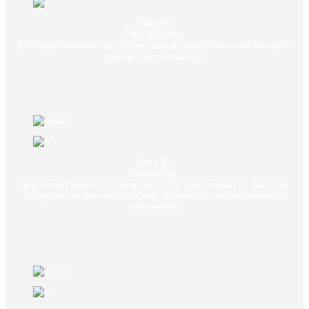
Step 4:
Produktionen,
Efter godkännande av ritning, startar produktionen av kundens
special-skuminredning.
Step 5:
Montering,
Skuminredningen monteras av L+L’s egna montörer, som har
många års erfarenhet och som säkerställer ett professionellt
slutresultat.