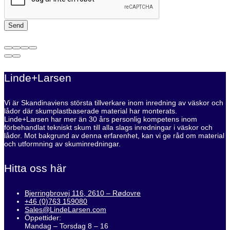
Linde+Larsen
Vi är Skandinaviens största tillverkare inom inredning av väskor och
lådor där skumplastbaserade material har monterats.
Linde+Larsen har mer än 30 års personlig kompetens inom
förbehandlat tekniskt skum till alla slags inredningar i väskor och
lådor. Mot bakgrund av denna erfarenhet, kan vi ge råd om material
och utformning av skuminredningar.
Hitta oss här
Bjerringbrovej 116, 2610 – Rødovre
+46 (0)763 159080
Sales@LindeLarsen.com
Öppettider:
Mandag – Torsdag 8 – 16