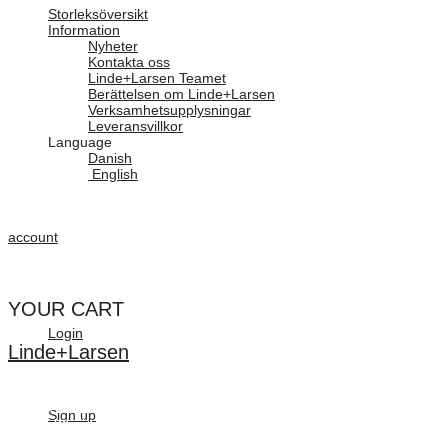
Storleksöversikt
Information
Nyheter
Kontakta oss
Linde+Larsen Teamet
Berättelsen om Linde+Larsen
Verksamhetsupplysningar
Leveransvillkor
Language
Danish
English
account
YOUR CART
Login
Linde+Larsen
Linde+Larsen är specialister på allt inom skuminredningar. Vi har
mer än 30 års erfarenhet och egen tillverkning av skuminredningar i
Sign up
vattenskärning, specialinredningar till förvaring och
transportemballage – en omfattande kunskap som säkerställer att