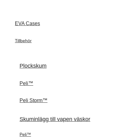
EVA Cases
Tillbehör
Plockskum
Peli™
Peli Storm™
Skuminlägg till vapen väskor
Peli™