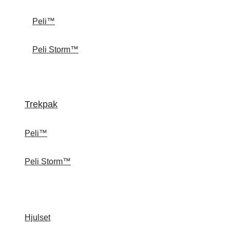
Peli™
Peli Storm™
Trekpak
Peli™
Peli Storm™
Hjulset