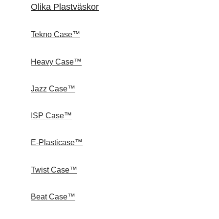
Olika Plastväskor
Tekno Case™
Heavy Case™
Jazz Case™
ISP Case™
E-Plasticase™
Twist Case™
Beat Case™