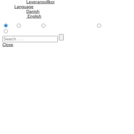
Leveransvillkor
Language
Danish
English
All
Tillbehör
Peli Hardigg Single Lid™
Rack Cases
Vattentäta väskor
Close