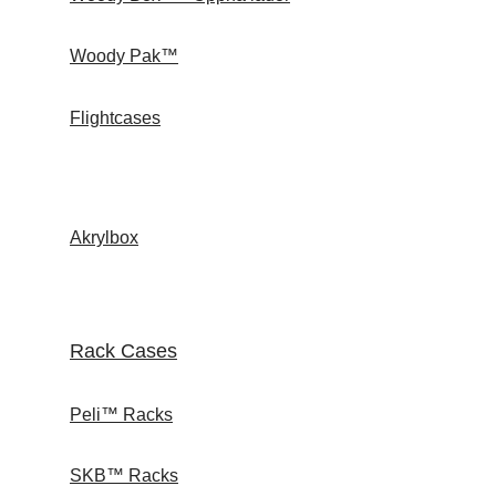
Woody Pak™
Flightcases
Akrylbox
Rack Cases
Peli™ Racks
SKB™ Racks