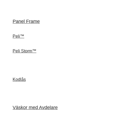
Panel Frame
Peli™
Peli Storm™
Kodlås
Väskor med Avdelare