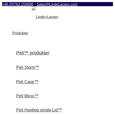
+46 (0)763 159080
-
Sales@LindeLarsen.com
Produkter
Peli™ produkter
Peli Storm™
Peli Case™
Peli Micro™
Peli Hardigg single Lid™