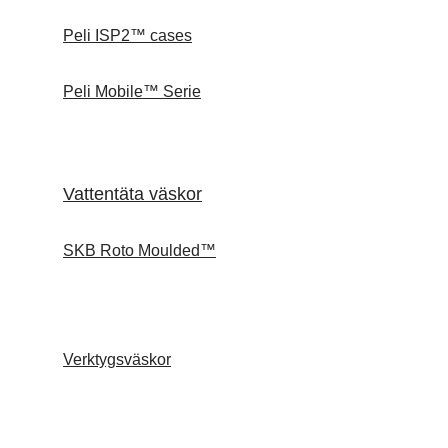
Peli ISP2™ cases
Peli Mobile™ Serie
Vattentäta väskor
SKB Roto Moulded™
Verktygsväskor