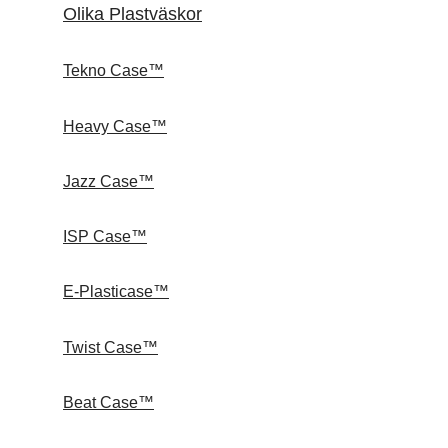
Olika Plastväskor
Tekno Case™
Heavy Case™
Jazz Case™
ISP Case™
E-Plasticase™
Twist Case™
Beat Case™