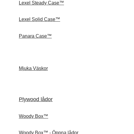
Lexel Steady Case™
Lexel Solid Case™
Panara Case™
Mjuka Väskor
Plywood lådor
Woody Box™
Woody Box™ - Öppna lådor