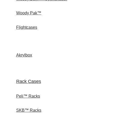
Woody Pak™
Flightcases
Akrylbox
Rack Cases
Peli™ Racks
SKB™ Racks