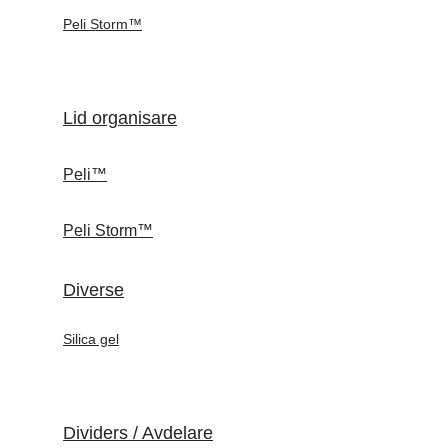
Peli Storm™
Lid organisare
Peli™
Peli Storm™
Diverse
Silica gel
Dividers / Avdelare