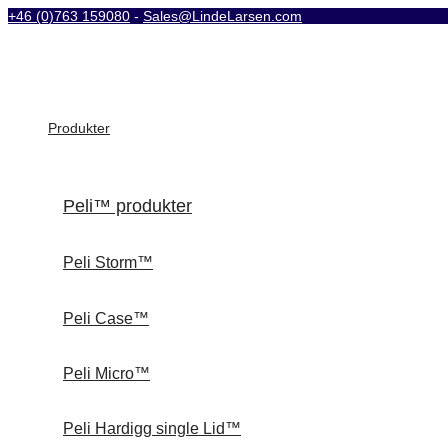
+46 (0)763 159080
-
Sales@LindeLarsen.com
Produkter
Peli™ produkter
Peli Storm™
Peli Case™
Peli Micro™
Peli Hardigg single Lid™