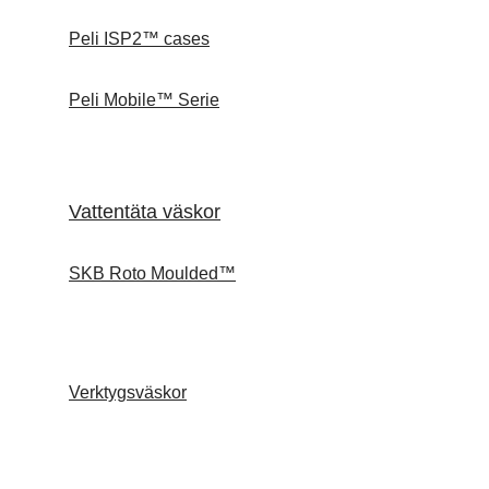
Peli ISP2™ cases
Peli Mobile™ Serie
Vattentäta väskor
SKB Roto Moulded™
Verktygsväskor