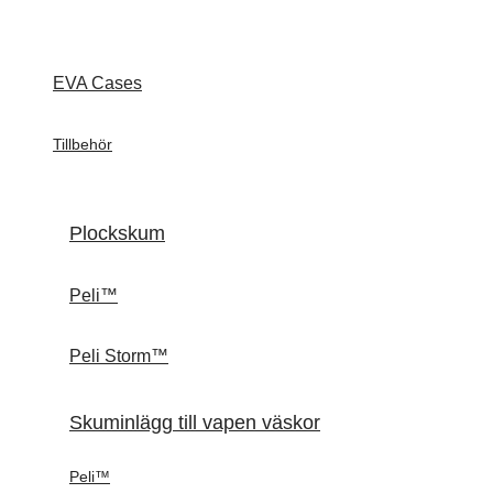
EVA Cases
Tillbehör
Plockskum
Peli™
Peli Storm™
Skuminlägg till vapen väskor
Peli™