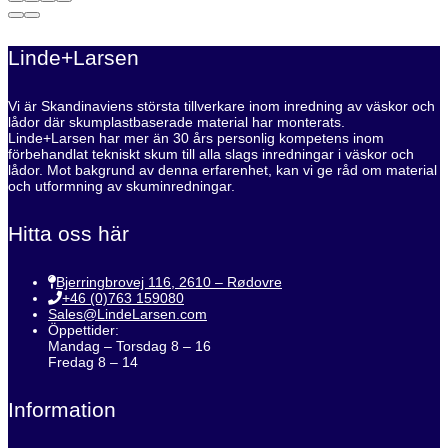
Linde+Larsen
Vi är Skandinaviens största tillverkare inom inredning av väskor och
lådor där skumplastbaserade material har monterats.
Linde+Larsen har mer än 30 års personlig kompetens inom
förbehandlat tekniskt skum till alla slags inredningar i väskor och
lådor. Mot bakgrund av denna erfarenhet, kan vi ge råd om material
och utformning av skuminredningar.
Hitta oss här
Bjerringbrovej 116, 2610 – Rødovre
+46 (0)763 159080
Sales@LindeLarsen.com
Öppettider:
Mandag – Torsdag 8 – 16
Fredag 8 – 14
Information