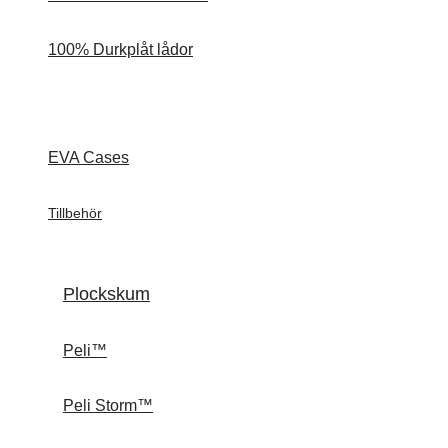
100% Durkplåt lådor
EVA Cases
Tillbehör
Plockskum
Peli™
Peli Storm™