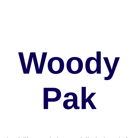
transportemballage – en omfattande kunskap som säkerställer att
alla våra kunder får rätt kvalitetslösning.
Så om du har ett önskemål när det gäller att förvara och skydda
dina produkter, kontakta oss. Vi hjälper dig att skapa den lösning du
vill ha.
Woody
Pak