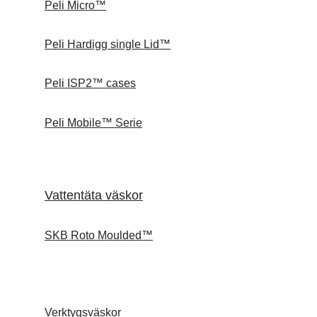
Peli Micro™
Peli Hardigg single Lid™
Peli ISP2™ cases
Peli Mobile™ Serie
Vattentäta väskor
SKB Roto Moulded™
Verktygsväskor