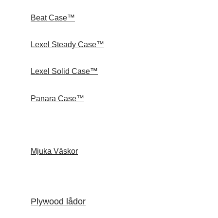
Beat Case™
Lexel Steady Case™
Lexel Solid Case™
Panara Case™
Mjuka Väskor
Plywood lådor