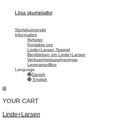
Lösa skumplattor
Storleksöversikt
Information
Nyheter
Kontakta oss
Linde+Larsen Teamet
Berättelsen om Linde+Larsen
Verksamhetsupplysningar
Leveransvillkor
Language
Danish
English
YOUR CART
Linde+Larsen
Linde+Larsen är specialister på allt inom skuminredningar. Vi har
mer än 30 års erfarenhet och egen tillverkning av skuminredningar i
vattenskärning, specialinredningar till förvaring och