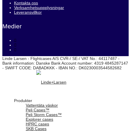
Kontakta oss
Verksamhetsuppplysningar
Leveransvillkor
Medier
Linde Larsen - Flightcases A/S CVR-/ SE-/ VAT No.: 44117487 -
Bank information: Danske Bank Account number: 4319 4845287147
- SWIFT CODE: DABADKKK - IBAN NO.: DK0230003544582682
Produkter
Vattentäta väskor
Peli Cases™
Peli Storm Cases™
Explorer cases
HPRC cases
SKB Cases