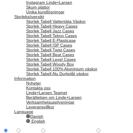
Instagram Linde+Larsen
Skum plattor
Unika kundlösningar
Storleksöversikt
Storlek Tabell Vattentäta Väskor
Storlek Tabell Heavy Cases
Storlek Tabell Jazz Cases
Storlek Tabell Tekno Cases
Storlek Tabell E-Plasticase
Storlek Tabell ISP Cases
Storlek Tabell Twist Cases
Storlek Tabell Beat Cases
Storlek Tabell Lexel Cases
Storlek Tabell Woody Box
Storlek Tabell 100% Aluminium väskor
Storlek Tabell Alu Durkplåt väskor
Information
Nyheter
Kontakta oss
Linde+Larsen Teamet
Berättelsen om Linde+Larsen
Verksamhetsupplysningar
Leveransvillkor
Language
Danish
English
All
Tillbehör
Peli Hardigg Single Lid™
Rack Cases