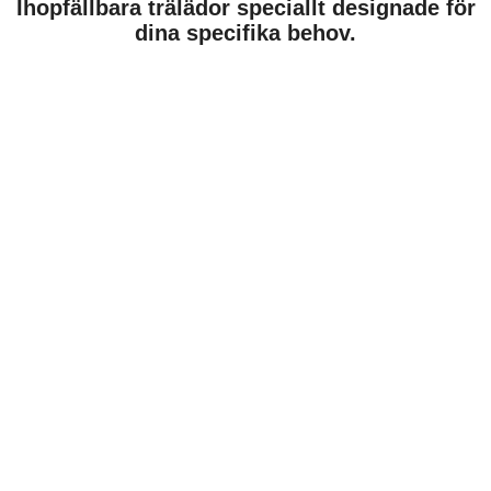
Ihopfällbara trälädor speciallt designade för
dina specifika behov.
Woody Pak är en mångsidig lösning för många olika leveranser.
Den starka lätta designen garanterar en lång livslängd för de
hopfällbara trälådorna.
Woody pak trälådor är byggda för att användas i olika miljöer där du
kan använda dem för att lagra utrustning under längre perioder.
Kontakta oss idag för en offert på en specialtillverkad Woody Pak-
trälåda.