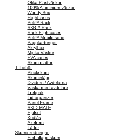
Olika Plastväskor
100% Aluminium väskor
Woody Box
Flightcases
Peli™ Rack
SKB™ Rack
Rack Flightcases
Peli™ Mobile serie
Pappkartonger
Akrylbox
Mjuka Väskor
EVA cases
Skum plattor
Tillbehör
Plockskum
Skuminlägg
Dividers / Avdelarna
Väska med avdelare
Trekpak
Lid organizer
Panel Frame
SKID-MATE
Hjulset
Kodlås
Axelrem
Lådor
Skuminredningar
Emballage skum