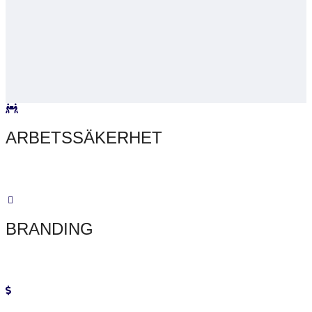
ARBETSSÄKERHET
Woody Pak kan monteras utan fästelement, vilket gör det till en
enklare och säkrare process för dina anställda.
BRANDING
Med en vacker slät yta är Woody Pak lätt att printa på och perfekt
för att boosta ditt varumärke med namn eller logo.