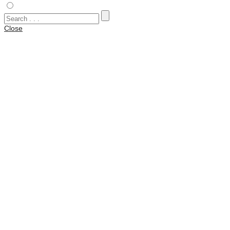
Vattentäta väskor
Close