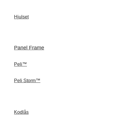
Hjulset
Panel Frame
Peli™
Peli Storm™
Kodlås