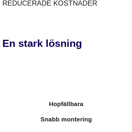
REDUCERADE KOSTNADER
Woody Pak är utformat för att optimera kostnaderna i din
leveranskedja, vilket leder till totala kostnadsbesparingar.
En stark lösning
Linde + Larsen erbjuder flera olika typer av Woody Paks – från
mindre enheter till större enheter med upp till sex separata delar,
alla fällbara för enkel förvaring och transport. Oavsett typ är var och
en tillverkad med en kombination av plywood och galvaniserade
stålprofiler som fungerar som gångjärn, detta säkerställer att Woody
Pak levereras med hög hållfasthet och flexibilitet.
Hopfällbara
Snabb montering