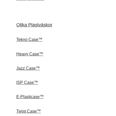
Olika Plastväskor
Tekno Case™
Heavy Case™
Jazz Case™
ISP Case™
E-Plasticase™
Twist Case™