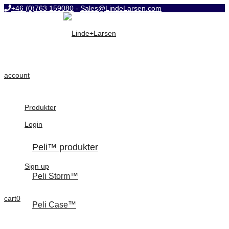
+46 (0)763 159080
-
Sales@LindeLarsen.com
account
Produkter
Login
Peli™ produkter
Sign up
Peli Storm™
cart
0
Peli Case™