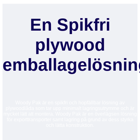
En Spikfri
plywood
emballagelösnin
Woody Pak är en spikfri och hopfällbar lösning av
plywoodlåda som tar upp minimalt lagringsutrymme och är
mycket lätt att montera. Woody Pak är en överlägsen lösning
för exporttransporter samt lagring på grund av dess styrka
och lätta konstruktion.