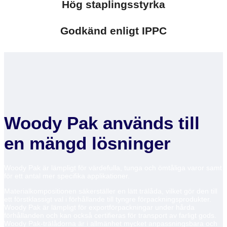
Hög staplingsstyrka
Godkänd enligt IPPC
Woody Pak används till
en mängd lösninger
Woody Pak är lämpligt för värdefulla, tunga och ömtåliga varor samt
för ett antal mer specifika applikationer.
Materialkompositionen säkerställer en lätt trälåda, vilket gör den till
ett förstklassigt val i förhållande till tyngre förpackningsprodukter.
Woody Pak är lämpligt för exportförpackningar under hårda
förhållanden och kan också certifieras för transport av farligt gods.
Woody Pak-trälådorna är i allmänhet mycket anpassningsbara och