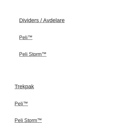
Dividers / Avdelare
Peli™
Peli Storm™
Trekpak
Peli™
Peli Storm™