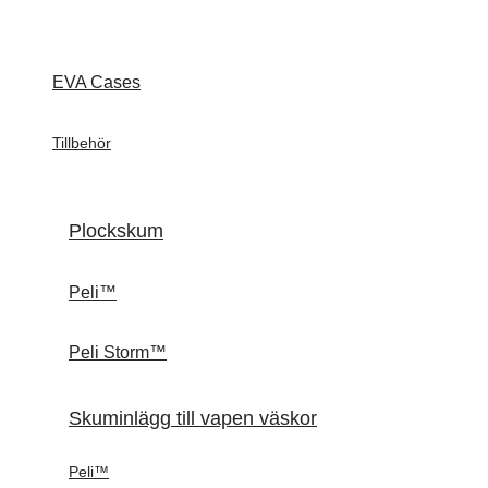
EVA Cases
Tillbehör
Plockskum
Peli™
Peli Storm™
Skuminlägg till vapen väskor
Peli™