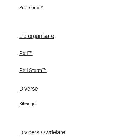
Peli Storm™
Lid organisare
Peli™
Peli Storm™
Diverse
Silica gel
Dividers / Avdelare