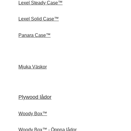
Lexel Steady Case™
Lexel Solid Case™
Panara Case™
Mjuka Väskor
Plywood lådor
Woody Box™
Woody Box™ - Öppna lådor