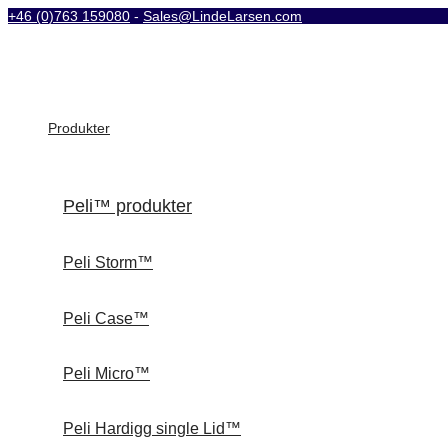
+46 (0)763 159080
-
Sales@LindeLarsen.com
Produkter
Peli™ produkter
Peli Storm™
Peli Case™
Peli Micro™
Peli Hardigg single Lid™