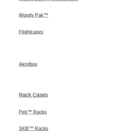
Woody Pak™
Flightcases
Akrylbox
Rack Cases
Peli™ Racks
SKB™ Racks