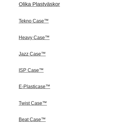
Olika Plastväskor
Tekno Case™
Heavy Case™
Jazz Case™
ISP Case™
E-Plasticase™
Twist Case™
Beat Case™