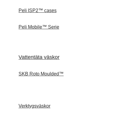
Peli ISP2™ cases
Peli Mobile™ Serie
Vattentäta väskor
SKB Roto Moulded™
Verktygsväskor