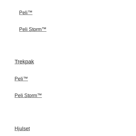
Peli™
Peli Storm™
Trekpak
Peli™
Peli Storm™
Hjulset