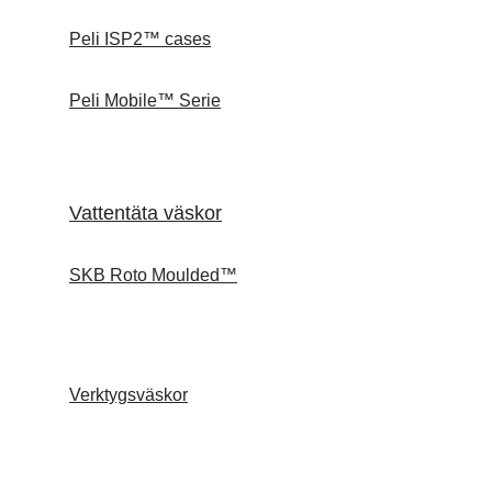
Peli ISP2™ cases
Peli Mobile™ Serie
Vattentäta väskor
SKB Roto Moulded™
Verktygsväskor