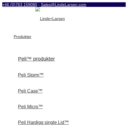
+46 (0)763 159080
-
Sales@LindeLarsen.com
Produkter
Peli™ produkter
Peli Storm™
Peli Case™
Peli Micro™
Peli Hardigg single Lid™