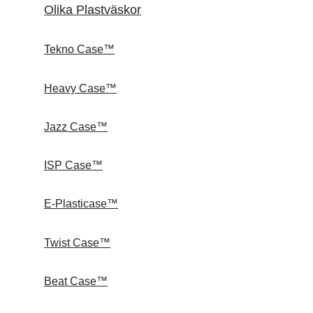
Olika Plastväskor
Tekno Case™
Heavy Case™
Jazz Case™
ISP Case™
E-Plasticase™
Twist Case™
Beat Case™