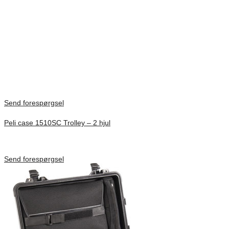
All trademarks are registered and/or unregistered trademarks of Peli
Products, S.L.U., its parent, subsidiaries and/or affiliates.
Vikt
0,24 kg
There are no reviews yet.
Only logged in customers who have purchased this product may
leave a review.
Send forespørgsel
Peli case 1510SC Trolley – 2 hjul
Inv. Mått 501 × 279 × 193 mm
Förfrågan pris
Send forespørgsel