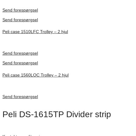
Inv. Mått 451 × 289 × 105 mm
Förfrågan pris
Send forespørgsel
Send forespørgsel
Peli case 1510LFC Trolley – 2 hjul
Inv. Mått 501 × 279 × 193 mm
Förfrågan pris
Send forespørgsel
Send forespørgsel
Peli case 1560LOC Trolley – 2 hjul
Inv. Mått 506 × 38 × 229 mm
Förfrågan pris
Send forespørgsel
Peli DS-1615TP Divider strip
Förfrågan pris