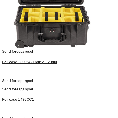
Send forespørgsel
Peli case 1560SC Trolley – 2 hjul
Inv. Mått 506 × 38 × 229 mm
Förfrågan pris
Send forespørgsel
Send forespørgsel
Peli case 1495CC1
Inv. Mått 479 × 333 × 97 mm
Förfrågan pris