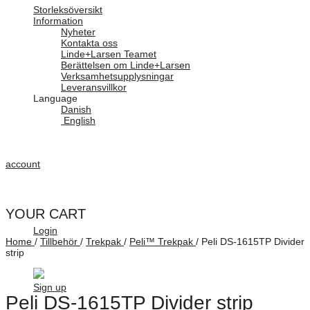
Storleksöversikt
Information
Nyheter
Kontakta oss
Linde+Larsen Teamet
Berättelsen om Linde+Larsen
Verksamhetsupplysningar
Leveransvillkor
Language
Danish
English
account
YOUR CART
Login
Home
/
Tillbehör
/
Trekpak
/
Peli™ Trekpak
/
Peli DS-1615TP Divider
strip
Sign up
Peli DS-1615TP Divider strip