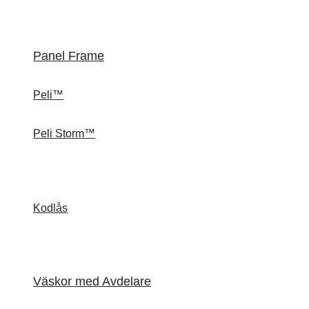
Panel Frame
Peli™
Peli Storm™
Kodlås
Väskor med Avdelare