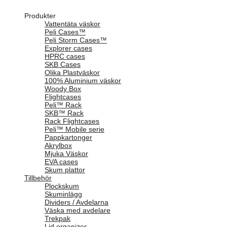
Produkter
Vattentäta väskor
Peli Cases™
Peli Storm Cases™
Explorer cases
HPRC cases
SKB Cases
Olika Plastväskor
100% Aluminium väskor
Woody Box
Flightcases
Peli™ Rack
SKB™ Rack
Rack Flightcases
Peli™ Mobile serie
Pappkartonger
Akrylbox
Mjuka Väskor
EVA cases
Skum plattor
Tillbehör
Plockskum
Skuminlägg
Dividers / Avdelarna
Väska med avdelare
Trekpak
Lid organizer