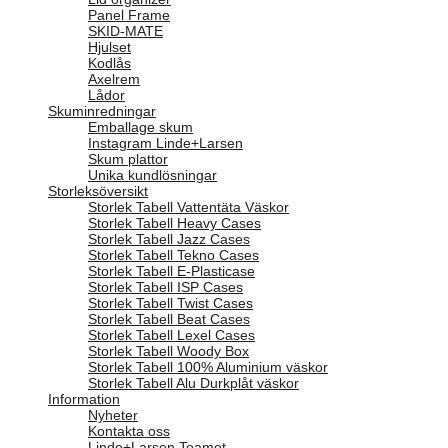
Panel Frame
SKID-MATE
Hjulset
Kodlås
Axelrem
Lådor
Skuminredningar
Emballage skum
Instagram Linde+Larsen
Skum plattor
Unika kundlösningar
Storleksöversikt
Storlek Tabell Vattentäta Väskor
Storlek Tabell Heavy Cases
Storlek Tabell Jazz Cases
Storlek Tabell Tekno Cases
Storlek Tabell E-Plasticase
Storlek Tabell ISP Cases
Storlek Tabell Twist Cases
Storlek Tabell Beat Cases
Storlek Tabell Lexel Cases
Storlek Tabell Woody Box
Storlek Tabell 100% Aluminium väskor
Storlek Tabell Alu Durkplåt väskor
Information
Nyheter
Kontakta oss
Linde+Larsen Teamet