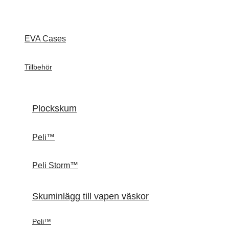
EVA Cases
Tillbehör
Plockskum
Peli™
Peli Storm™
Skuminlägg till vapen väskor
Peli™