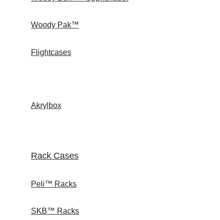
Woody Pak™
Flightcases
Akrylbox
Rack Cases
Peli™ Racks
SKB™ Racks