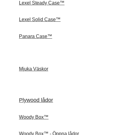
Lexel Steady Case™
Lexel Solid Case™
Panara Case™
Mjuka Väskor
Plywood lådor
Woody Box™
Woody Box™ - Öppna lådor