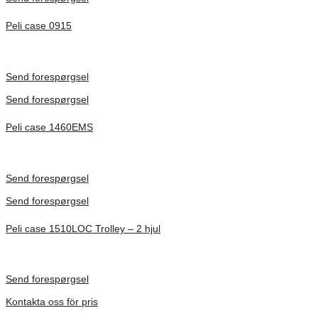
Peli case 0915
Inv. Mått 122 × 57 × 14 mm
Förfrågan pris
Send forespørgsel
Send forespørgsel
Peli case 1460EMS
Inv. Mått 471 × 252 × 277 mm
Förfrågan pris
Send forespørgsel
Send forespørgsel
Peli case 1510LOC Trolley – 2 hjul
Inv. Mått 501 × 279 × 193 mm
Förfrågan pris
Send forespørgsel
Kontakta oss för pris