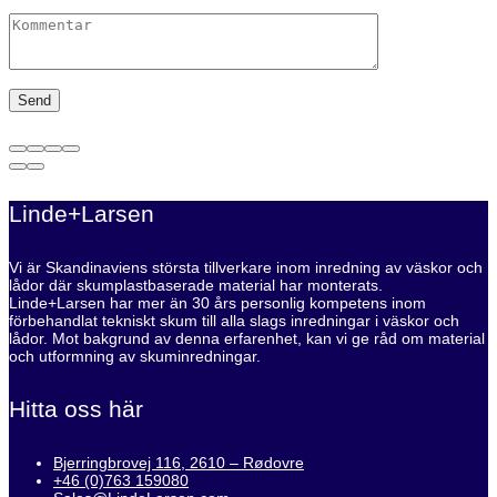
Linde+Larsen
Vi är Skandinaviens största tillverkare inom inredning av väskor och
lådor där skumplastbaserade material har monterats.
Linde+Larsen har mer än 30 års personlig kompetens inom
förbehandlat tekniskt skum till alla slags inredningar i väskor och
lådor. Mot bakgrund av denna erfarenhet, kan vi ge råd om material
och utformning av skuminredningar.
Hitta oss här
Bjerringbrovej 116, 2610 – Rødovre
+46 (0)763 159080