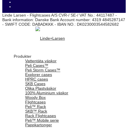
Linde Larsen - Flightcases A/S CVR-/ SE-/ VAT No.: 44117487 -
Bank information: Danske Bank Account number: 4319 4845287147
- SWIFT CODE: DABADKKK - IBAN NO.: DK0230003544582682
Produkter
Vattentäta väskor
Peli Cases™
Peli Storm Cases™
Explorer cases
HPRC cases
SKB Cases
Olika Plastväskor
100% Aluminium väskor
Woody Box
Flightcases
Peli™ Rack
SKB™ Rack
Rack Flightcases
Peli™ Mobile serie
Pappkartonger