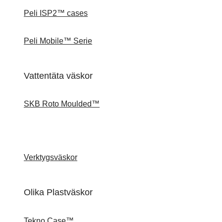
Peli ISP2™ cases
Peli Mobile™ Serie
Vattentäta väskor
SKB Roto Moulded™
Verktygsväskor
Olika Plastväskor
Tekno Case™