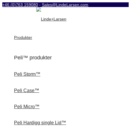
+46 (0)763 159080
-
Sales@LindeLarsen.com
Produkter
Peli™ produkter
Peli Storm™
Peli Case™
Peli Micro™
Peli Hardigg single Lid™