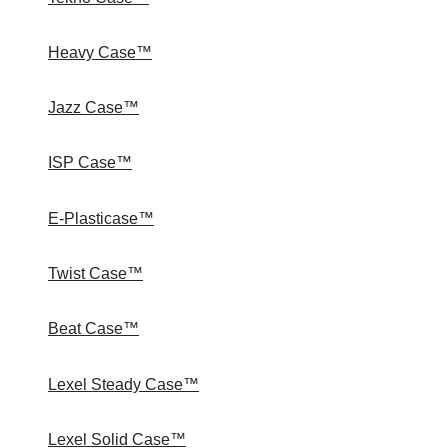
Heavy Case™
Jazz Case™
ISP Case™
E-Plasticase™
Twist Case™
Beat Case™
Lexel Steady Case™
Lexel Solid Case™