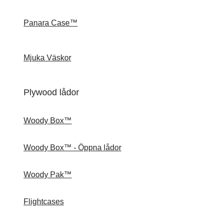
Panara Case™
Mjuka Väskor
Plywood lådor
Woody Box™
Woody Box™ - Öppna lådor
Woody Pak™
Flightcases