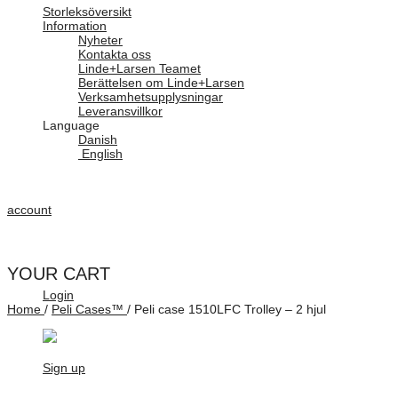
Storleksöversikt
Information
Nyheter
Kontakta oss
Linde+Larsen Teamet
Berättelsen om Linde+Larsen
Verksamhetsupplysningar
Leveransvillkor
Language
Danish
English
account
YOUR CART
Login
Home
/
Peli Cases™
/
Peli case 1510LFC Trolley – 2 hjul
Sign up