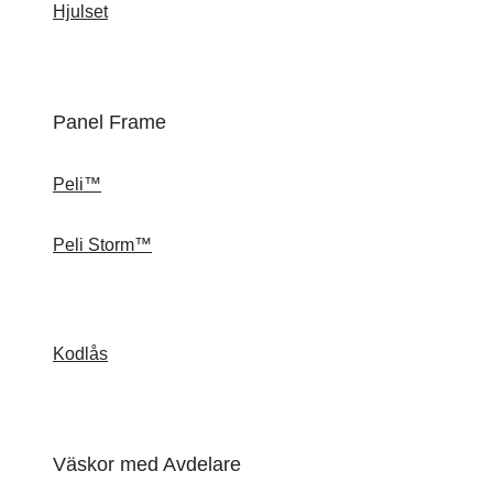
Hjulset
Panel Frame
Peli™
Peli Storm™
Kodlås
Väskor med Avdelare