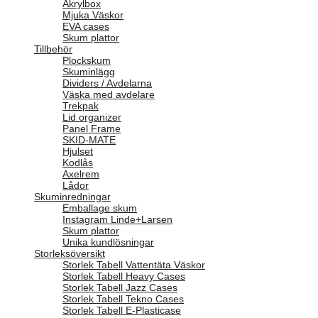
Akrylbox
Mjuka Väskor
EVA cases
Skum plattor
Tillbehör
Plockskum
Skuminlägg
Dividers / Avdelarna
Väska med avdelare
Trekpak
Lid organizer
Panel Frame
SKID-MATE
Hjulset
Kodlås
Axelrem
Lådor
Skuminredningar
Emballage skum
Instagram Linde+Larsen
Skum plattor
Unika kundlösningar
Storleksöversikt
Storlek Tabell Vattentäta Väskor
Storlek Tabell Heavy Cases
Storlek Tabell Jazz Cases
Storlek Tabell Tekno Cases
Storlek Tabell E-Plasticase