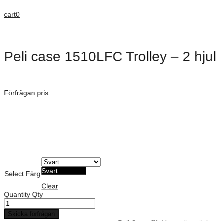
cart
0
Peli case 1510LFC Trolley – 2 hjul
Dimensioner: 501 × 279 × 193 mm
Förfrågan pris
Art. Nummer:
1510-008-110EA
Vattentät, Dammtät och Stötsäker
Möjlighet till anpassad skum dekor
Peli Cases ger det ultimata skyddet
Livstids garanti
Svart
Select Färg
Clear
Quantity
Qty
Skicka förfrågan