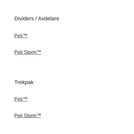
Dividers / Avdelare
Peli™
Peli Storm™
Trekpak
Peli™
Peli Storm™