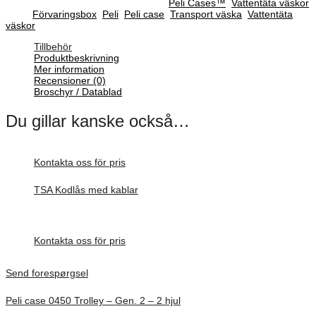
SKU :
1510-008-110EA
Categories :
Peli Cases™
,
Vattentäta väskor
Tags:
Förvaringsbox
,
Peli
,
Peli case
,
Transport väska
,
Vattentäta
väskor
Tillbehör
Produktbeskrivning
Mer information
Recensioner (0)
Broschyr / Datablad
Du gillar kanske också…
Kontakta oss för pris
TSA Kodlås med kablar
Inv. Mått 42 × 32 × 14 mm
Förfrågan pris
Kontakta oss för pris
Send forespørgsel
Peli case 0450 Trolley – Gen. 2 – 2 hjul