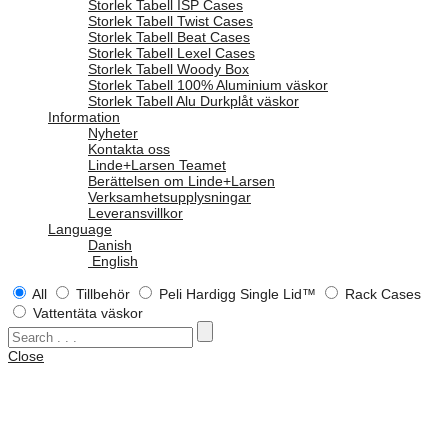
Storlek Tabell ISP Cases
Storlek Tabell Twist Cases
Storlek Tabell Beat Cases
Storlek Tabell Lexel Cases
Storlek Tabell Woody Box
Storlek Tabell 100% Aluminium väskor
Storlek Tabell Alu Durkplåt väskor
Information
Nyheter
Kontakta oss
Linde+Larsen Teamet
Berättelsen om Linde+Larsen
Verksamhetsupplysningar
Leveransvillkor
Language
Danish
English
All
Tillbehör
Peli Hardigg Single Lid™
Rack Cases
Vattentäta väskor
Close