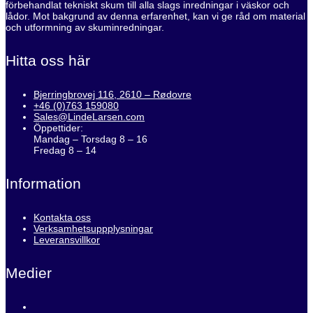
förbehandlat tekniskt skum till alla slags inredningar i väskor och
lådor. Mot bakgrund av denna erfarenhet, kan vi ge råd om material
och utformning av skuminredningar.
Hitta oss här
Bjerringbrovej 116, 2610 – Rødovre
+46 (0)763 159080
Sales@LindeLarsen.com
Öppettider:
Mandag – Torsdag 8 – 16
Fredag 8 – 14
Information
Kontakta oss
Verksamhetsuppplysningar
Leveransvillkor
Medier