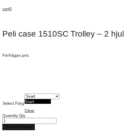
cart
0
Peli case 1510SC Trolley – 2 hjul
Dimensioner: 501 × 279 × 193 mm
Förfrågan pris
Art. Nummer:
Vattentät, Dammtät och Stötsäker
Möjlighet till anpassad skum dekor
Peli Cases ger det ultimata skyddet
Livstids garanti
Svart
Select Färg
Clear
Quantity
Qty
Skicka förfrågan