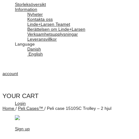
Storleksöversikt
Information
Nyheter
Kontakta oss
Linde+Larsen Teamet
Berättelsen om Linde+Larsen
Verksamhetsupplysningar
Leveransvillkor
Language
Danish
English
account
YOUR CART
Login
Home
/
Peli Cases™
/
Peli case 1510SC Trolley – 2 hjul
Sign up