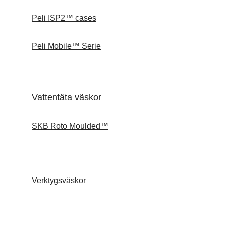
Peli ISP2™ cases
Peli Mobile™ Serie
Vattentäta väskor
SKB Roto Moulded™
Verktygsväskor