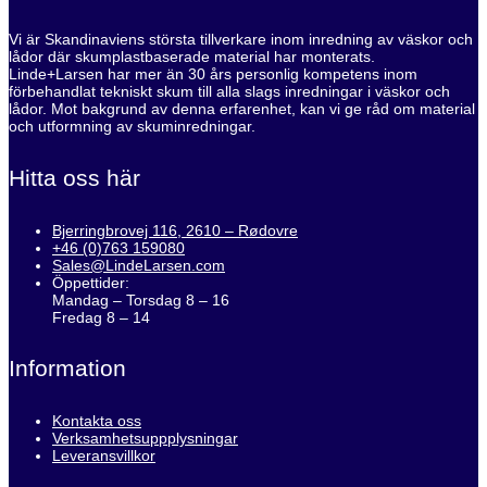
Vi är Skandinaviens största tillverkare inom inredning av väskor och
lådor där skumplastbaserade material har monterats.
Linde+Larsen har mer än 30 års personlig kompetens inom
förbehandlat tekniskt skum till alla slags inredningar i väskor och
lådor. Mot bakgrund av denna erfarenhet, kan vi ge råd om material
och utformning av skuminredningar.
Hitta oss här
Bjerringbrovej 116, 2610 – Rødovre
+46 (0)763 159080
Sales@LindeLarsen.com
Öppettider:
Mandag – Torsdag 8 – 16
Fredag 8 – 14
Information
Kontakta oss
Verksamhetsuppplysningar
Leveransvillkor