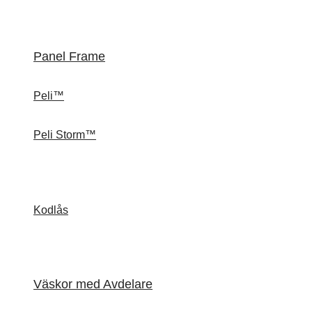
Panel Frame
Peli™
Peli Storm™
Kodlås
Väskor med Avdelare