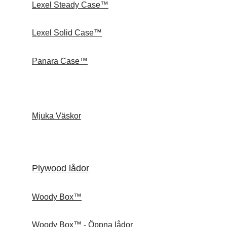
Lexel Steady Case™
Lexel Solid Case™
Panara Case™
Mjuka Väskor
Plywood lådor
Woody Box™
Woody Box™ - Öppna lådor