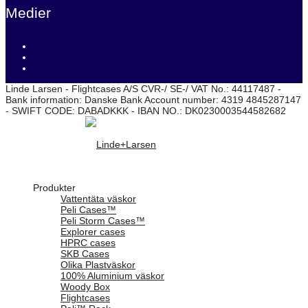
Medier
Linde Larsen - Flightcases A/S CVR-/ SE-/ VAT No.: 44117487 -
Bank information: Danske Bank Account number: 4319 4845287147
- SWIFT CODE: DABADKKK - IBAN NO.: DK0230003544582682
Produkter
Vattentäta väskor
Peli Cases™
Peli Storm Cases™
Explorer cases
HPRC cases
SKB Cases
Olika Plastväskor
100% Aluminium väskor
Woody Box
Flightcases