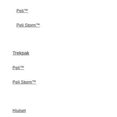
Peli™
Peli Storm™
Trekpak
Peli™
Peli Storm™
Hjulset