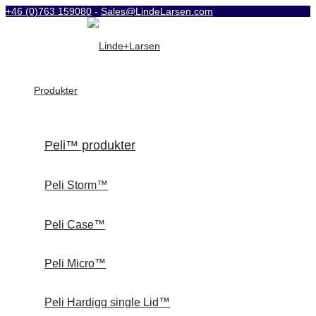
+46 (0)763 159080
-
Sales@LindeLarsen.com
Produkter
Peli™ produkter
Peli Storm™
Peli Case™
Peli Micro™
Peli Hardigg single Lid™