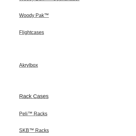
Woody Pak™
Flightcases
Akrylbox
Rack Cases
Peli™ Racks
SKB™ Racks