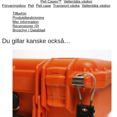
SKU :
N/A
Categories :
Peli Cases™
,
Vattentäta väskor
Tags:
Förvaringsbox
,
Peli
,
Peli case
,
Transport väska
,
Vattentäta väskor
Tillbehör
Produktbeskrivning
Mer information
Recensioner (0)
Broschyr / Datablad
Du gillar kanske också…