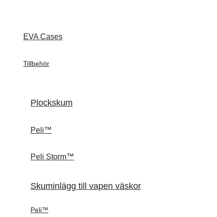
EVA Cases
Tillbehör
Plockskum
Peli™
Peli Storm™
Skuminlägg till vapen väskor
Peli™