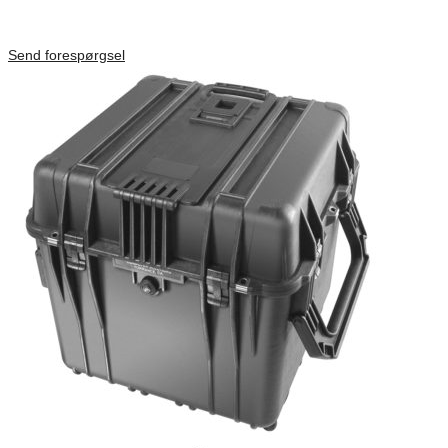
Inv. Mått 506 × 38 × 229 mm
Förfrågan pris
Send forespørgsel