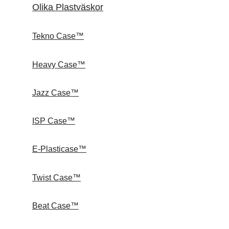
Olika Plastväskor
Tekno Case™
Heavy Case™
Jazz Case™
ISP Case™
E-Plasticase™
Twist Case™
Beat Case™