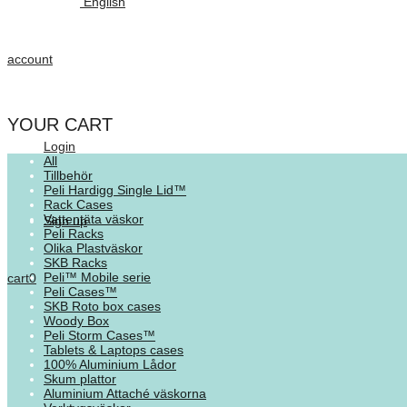
English
account
YOUR CART
Login
All
Tillbehör
Peli Hardigg Single Lid™
Rack Cases
Vattentäta väskor
Sign up
Peli Racks
Olika Plastväskor
SKB Racks
Peli™ Mobile serie
cart
0
Peli Cases™
SKB Roto box cases
Woody Box
Peli Storm Cases™
Tablets & Laptops cases
100% Aluminium Lådor
Skum plattor
Aluminium Attaché väskorna