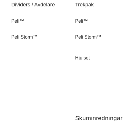
Dividers / Avdelare
Trekpak
Peli™
Peli™
Peli Storm™
Peli Storm™
Hjulset
Skuminredningar