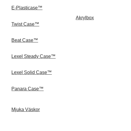
E-Plasticase™
Akrylbox
Twist Case™
Beat Case™
Lexel Steady Case™
Lexel Solid Case™
Panara Case™
Mjuka Väskor