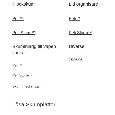
Plockskum
Lid organisare
Peli™
Peli™
Peli Storm™
Peli Storm™
Skuminlägg till vapen
Diverse
väskor
Silica gel
Peli™
Peli Storm™
Skuminredningar
Lösa Skumplattor