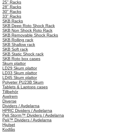
25" Racks
28" Racks
30" Racks
33" Racks
SKB Racks
SKB Deep Roto Shock Rack
SKB Non Shock Roto Rack
SKB Removable Shock Racks
SKB Rolling rack
SKB Shallow rack
SKB Soft rack
SKB Static Shock rack
SKB Roto box cases
Skum plattor
LD29 Skum plattor
LD33 Skum plattor
LD45 Skum plattor
Polyeter PU23B Skum
Tablets & Laptops cases
Tillbehör
Axelrem
Diverse
Dividers / Avdelarna
HPRC Dividers / Avdelarna
Peli Storm™ Dividers / Avdelarna
Peli­™ Dividers / Avdelarna
Hjulset
Kodlås