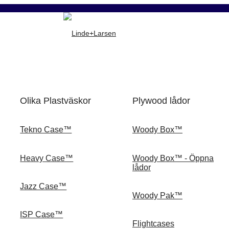
Olika Plastväskor
Plywood lådor
Tekno Case™
Woody Box™
Heavy Case™
Woody Box™ - Öppna
lådor
Jazz Case™
Woody Pak™
ISP Case™
Flightcases