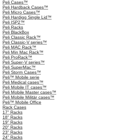
Peli Cases™
Peli Hardback Cases™
Peli Micro Cases™
Peli Hardigg Single Lid™
Peli ISP2™
Peli Racks
Peli BlackBox
Peli Classic Rack™
Peli Classic-V series™
Peli MAC Rack™
Peli Min Mac Rack™
Peli ProRack™
Peli Super-V series™
Peli SuperMac™
Peli Storm Cases™
Peli™ Mobile serie
Peli Medical cases™
Peli Mobile IT cases™
Peli Mobile Master cases™
Peli Mobile Militär cases™
Peli™ Mobile Office
Rack Cases
17" Racks
18" Racks
19" Racks
20" Racks
23" Racks
24" Racks