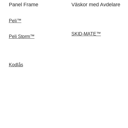
Panel Frame
Väskor med Avdelare
Peli™
SKID-MATE™
Peli Storm™
Kodlås