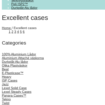
Verktygsväskor
Peli ISP2™
Durkplåt Alu lådor
Excellent cases
Home
/
Excellent cases
See
1
2
3
4
5
6
Categories
100% Aluminium Lådor
Aluminium Attaché väskorna
Durkplåt Alu lådor
Olika Plastväskor
Beat
E-Plasticase™
Heavy
ISP Cases
Jazz
Lexel Solid Case
Lexel Steady Cases
Panara Cases™
Tekno
Twist