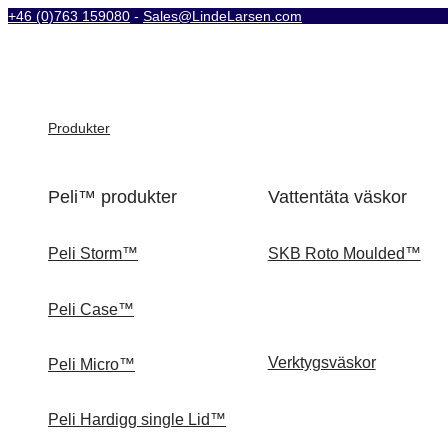
+46 (0)763 159080
-
Sales@LindeLarsen.com
Produkter
Peli™ produkter
Vattentäta väskor
Peli Storm™
SKB Roto Moulded™
Peli Case™
Verktygsväskor
Peli Micro™
Peli Hardigg single Lid™