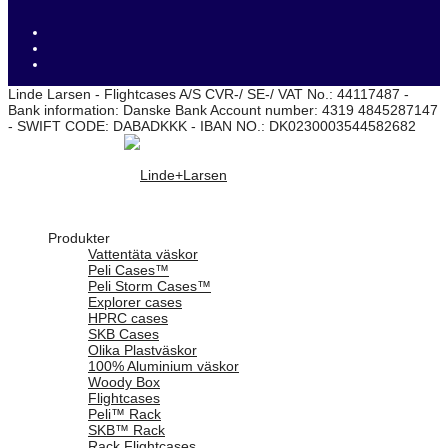
Linde Larsen - Flightcases A/S CVR-/ SE-/ VAT No.: 44117487 -
Bank information: Danske Bank Account number: 4319 4845287147
- SWIFT CODE: DABADKKK - IBAN NO.: DK0230003544582682
Produkter
Vattentäta väskor
Peli Cases™
Peli Storm Cases™
Explorer cases
HPRC cases
SKB Cases
Olika Plastväskor
100% Aluminium väskor
Woody Box
Flightcases
Peli™ Rack
SKB™ Rack
Rack Flightcases