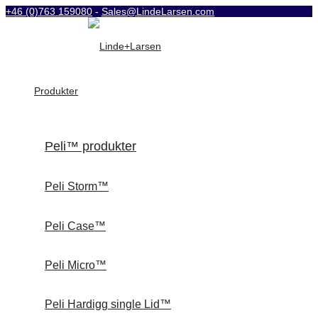
+46 (0)763 159080
-
Sales@LindeLarsen.com
Produkter
Peli™ produkter
Peli Storm™
Peli Case™
Peli Micro™
Peli Hardigg single Lid™