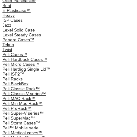
Olika Plastväskor
Beat
E-Plasticase™
Heavy
ISP Cases
Jazz
Lexel Solid Case
Lexel Steady Cases
Panara Cases™
Tekno
Twist
Peli Cases™
Peli Hardback Cases™
Peli Micro Cases™
Peli Hardigg Single Lid™
Peli ISP2™
Peli Racks
Peli BlackBox
Peli Classic Rack™
Peli Classic-V series™
Peli MAC Rack™
Peli Min Mac Rack™
Peli ProRack™
Peli Super-V series™
Peli SuperMac™
Peli Storm Cases™
Peli™ Mobile serie
Peli Medical cases™