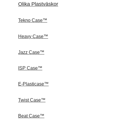
Olika Plastväskor
Tekno Case™
Heavy Case™
Jazz Case™
ISP Case™
E-Plasticase™
Twist Case™
Beat Case™