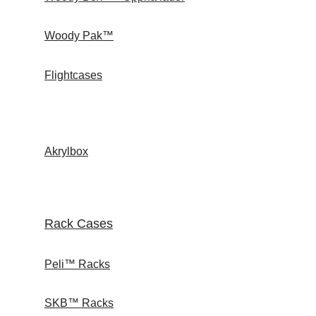
Woody Pak™
Flightcases
Akrylbox
Rack Cases
Peli™ Racks
SKB™ Racks