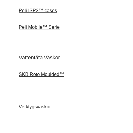
Peli ISP2™ cases
Peli Mobile™ Serie
Vattentäta väskor
SKB Roto Moulded™
Verktygsväskor