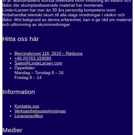
Vi är Skandinaviens största tillverkare inom inredning av väskor och
lådor där skumplastbaserade material har monterats.
Linde+Larsen har mer än 30 års personlig kompetens inom
förbehandlat tekniskt skum till alla slags inredningar i väskor och
lådor. Mot bakgrund av denna erfarenhet, kan vi ge råd om material
och utformning av skuminredningar.
Hitta oss här
Bjerringbrovej 116, 2610 – Rødovre
+46 (0)763 159080
Sales@LindeLarsen.com
Öppettider:
Mandag – Torsdag 8 – 16
Fredag 8 – 14
Information
Kontakta oss
Verksamhetsuppplysningar
Leveransvillkor
Medier