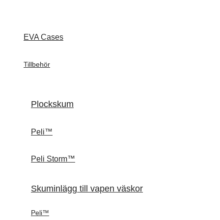
EVA Cases
Tillbehör
Plockskum
Peli™
Peli Storm™
Skuminlägg till vapen väskor
Peli™