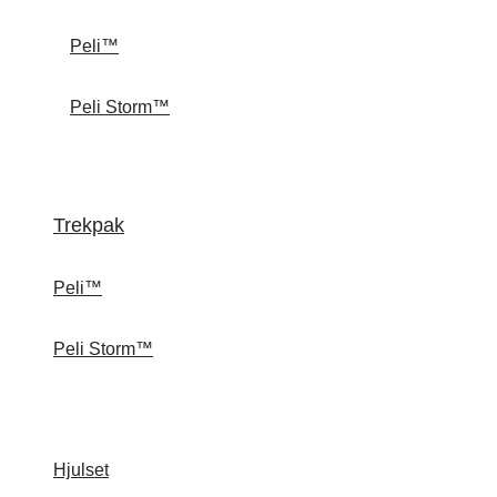
Peli™
Peli Storm™
Trekpak
Peli™
Peli Storm™
Hjulset