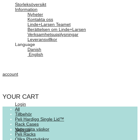
Storleksöversikt
Information
Nyheter
Kontakta oss
Linde+Larsen Teamet
Berättelsen om Linde+Larsen
Verksamhetsupplysningar
Leveransvillkor
Language
Danish
English
account
YOUR CART
Login
All
Tillbehör
Peli Hardigg Single Lid™
Rack Cases
Vattentäta väskor
Sign up
Peli Racks
Olika Plastväskor