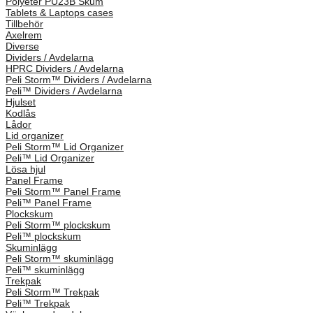
Polyeter PU23B Skum
Tablets & Laptops cases
Tillbehör
Axelrem
Diverse
Dividers / Avdelarna
HPRC Dividers / Avdelarna
Peli Storm™ Dividers / Avdelarna
Peli­™ Dividers / Avdelarna
Hjulset
Kodlås
Lådor
Lid organizer
Peli Storm™ Lid Organizer
Peli™ Lid Organizer
Lösa hjul
Panel Frame
Peli Storm™ Panel Frame
Peli™ Panel Frame
Plockskum
Peli Storm™ plockskum
Peli™ plockskum
Skuminlägg
Peli Storm™ skuminlägg
Peli™ skuminlägg
Trekpak
Peli Storm™ Trekpak
Peli™ Trekpak