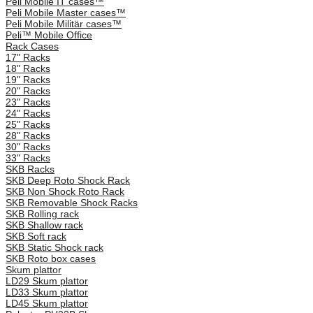
Peli Mobile IT cases™
Peli Mobile Master cases™
Peli Mobile Militär cases™
Peli™ Mobile Office
Rack Cases
17" Racks
18" Racks
19" Racks
20" Racks
23" Racks
24" Racks
25" Racks
28" Racks
30" Racks
33" Racks
SKB Racks
SKB Deep Roto Shock Rack
SKB Non Shock Roto Rack
SKB Removable Shock Racks
SKB Rolling rack
SKB Shallow rack
SKB Soft rack
SKB Static Shock rack
SKB Roto box cases
Skum plattor
LD29 Skum plattor
LD33 Skum plattor
LD45 Skum plattor