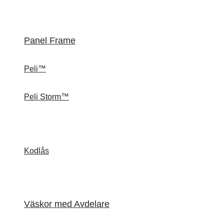
Panel Frame
Peli™
Peli Storm™
Kodlås
Väskor med Avdelare