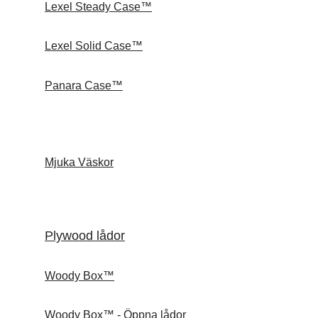
Lexel Steady Case™
Lexel Solid Case™
Panara Case™
Mjuka Väskor
Plywood lådor
Woody Box™
Woody Box™ - Öppna lådor