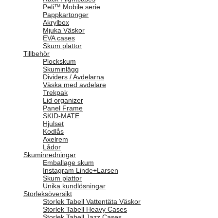
Peli™ Mobile serie
Pappkartonger
Akrylbox
Mjuka Väskor
EVA cases
Skum plattor
Tillbehör
Plockskum
Skuminlägg
Dividers / Avdelarna
Väska med avdelare
Trekpak
Lid organizer
Panel Frame
SKID-MATE
Hjulset
Kodlås
Axelrem
Lådor
Skuminredningar
Emballage skum
Instagram Linde+Larsen
Skum plattor
Unika kundlösningar
Storleksöversikt
Storlek Tabell Vattentäta Väskor
Storlek Tabell Heavy Cases
Storlek Tabell Jazz Cases