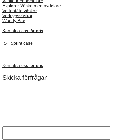
Väska med avdelare
Explorer Väska med avdelare
Vattentäta väskor
Verktygsväskor
Woody Box
Kontakta oss för pris
ISP Sprint case
Inv. Mått 380 × 275 × 80 mm
Förfrågan pris
Kontakta oss för pris
Skicka förfrågan