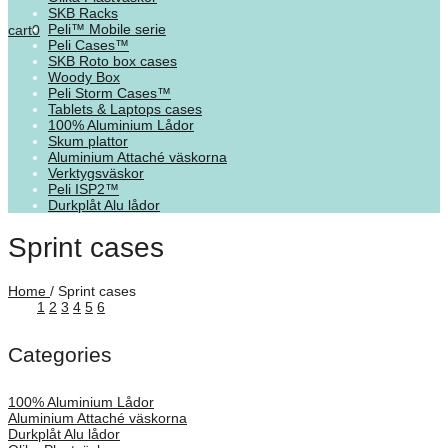
SKB Racks
Peli™ Mobile serie
cart
0
Peli Cases™
SKB Roto box cases
Woody Box
Peli Storm Cases™
Tablets & Laptops cases
100% Aluminium Lådor
Skum plattor
Aluminium Attaché väskorna
Verktygsväskor
Peli ISP2™
Durkplåt Alu lådor
Sprint cases
Home
/
Sprint cases
See
1
2
3
4
5
6
Categories
100% Aluminium Lådor
Aluminium Attaché väskorna
Durkplåt Alu lådor