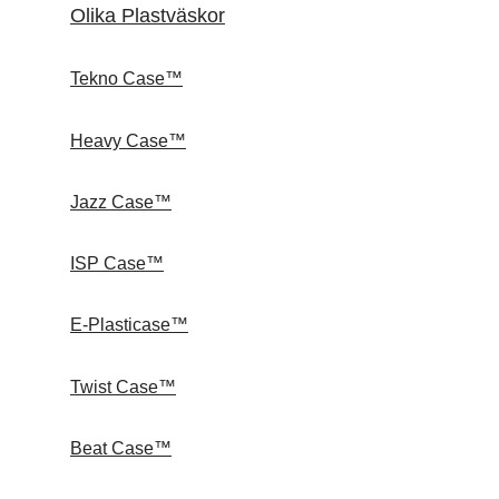
Olika Plastväskor
Tekno Case™
Heavy Case™
Jazz Case™
ISP Case™
E-Plasticase™
Twist Case™
Beat Case™