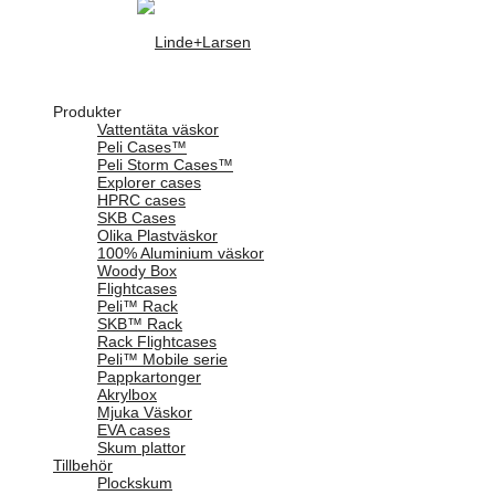
Produkter
Vattentäta väskor
Peli Cases™
Peli Storm Cases™
Explorer cases
HPRC cases
SKB Cases
Olika Plastväskor
100% Aluminium väskor
Woody Box
Flightcases
Peli™ Rack
SKB™ Rack
Rack Flightcases
Peli™ Mobile serie
Pappkartonger
Akrylbox
Mjuka Väskor
EVA cases
Skum plattor
Tillbehör
Plockskum