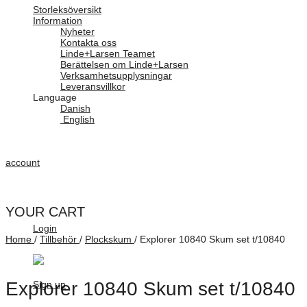
Storleksöversikt
Information
Nyheter
Kontakta oss
Linde+Larsen Teamet
Berättelsen om Linde+Larsen
Verksamhetsupplysningar
Leveransvillkor
Language
Danish
English
account
YOUR CART
Login
Home
/
Tillbehör
/
Plockskum
/
Explorer 10840 Skum set t/10840
Explorer 10840 Skum set t/10840
Sign up