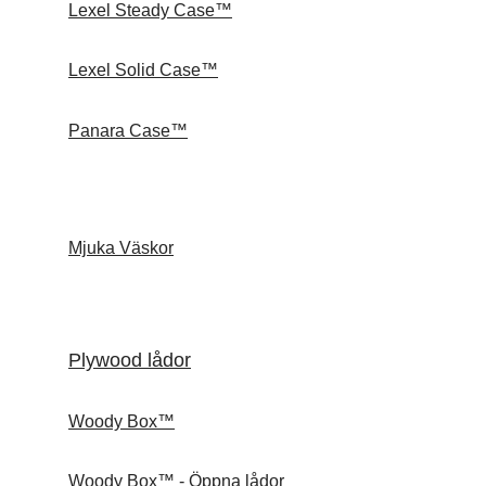
Lexel Steady Case™
Lexel Solid Case™
Panara Case™
Mjuka Väskor
Plywood lådor
Woody Box™
Woody Box™ - Öppna lådor