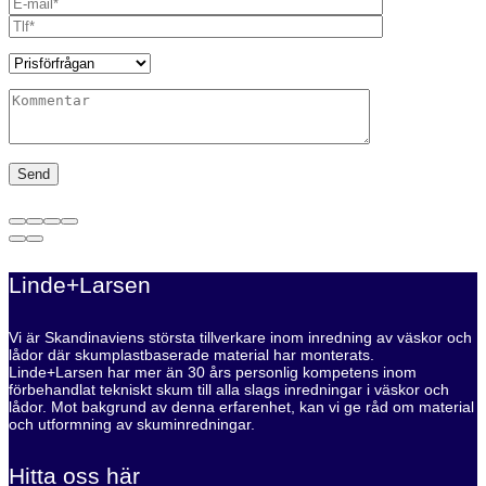
Linde+Larsen
Vi är Skandinaviens största tillverkare inom inredning av väskor och
lådor där skumplastbaserade material har monterats.
Linde+Larsen har mer än 30 års personlig kompetens inom
förbehandlat tekniskt skum till alla slags inredningar i väskor och
lådor. Mot bakgrund av denna erfarenhet, kan vi ge råd om material
och utformning av skuminredningar.
Hitta oss här