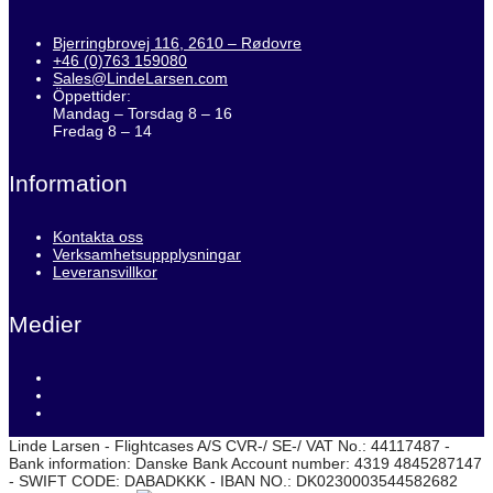
Bjerringbrovej 116, 2610 – Rødovre
+46 (0)763 159080
Sales@LindeLarsen.com
Öppettider:
Mandag – Torsdag 8 – 16
Fredag 8 – 14
Information
Kontakta oss
Verksamhetsuppplysningar
Leveransvillkor
Medier
Linde Larsen - Flightcases A/S CVR-/ SE-/ VAT No.: 44117487 -
Bank information: Danske Bank Account number: 4319 4845287147
- SWIFT CODE: DABADKKK - IBAN NO.: DK0230003544582682