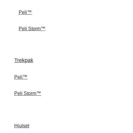
Peli™
Peli Storm™
Trekpak
Peli™
Peli Storm™
Hjulset