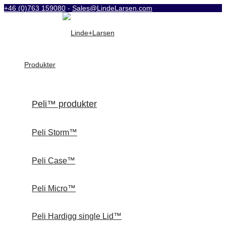
+46 (0)763 159080
-
Sales@LindeLarsen.com
Produkter
Peli™ produkter
Peli Storm™
Peli Case™
Peli Micro™
Peli Hardigg single Lid™