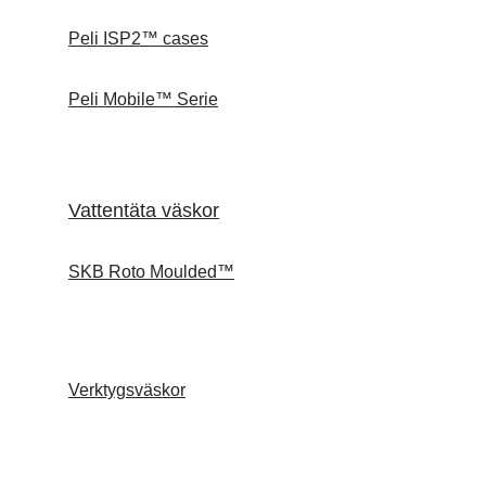
Peli ISP2™ cases
Peli Mobile™ Serie
Vattentäta väskor
SKB Roto Moulded™
Verktygsväskor