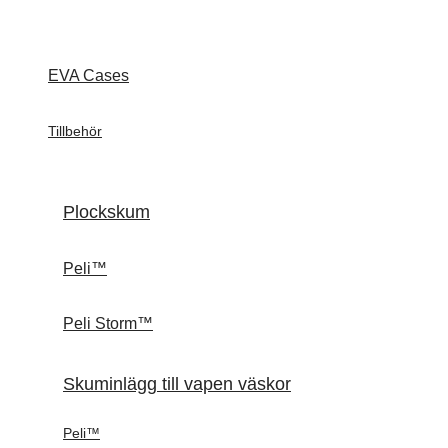
EVA Cases
Tillbehör
Plockskum
Peli™
Peli Storm™
Skuminlägg till vapen väskor
Peli™