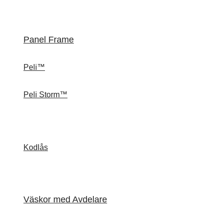
Panel Frame
Peli™
Peli Storm™
Kodlås
Väskor med Avdelare