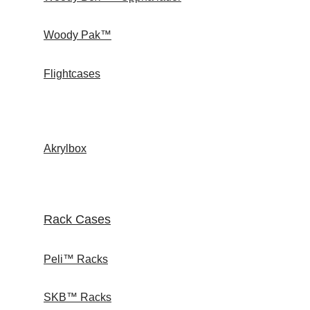
Woody Pak™
Flightcases
Akrylbox
Rack Cases
Peli™ Racks
SKB™ Racks