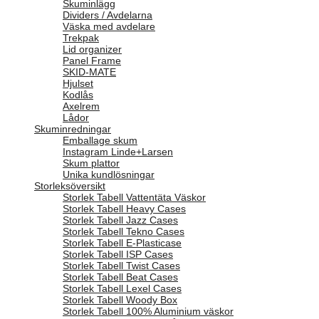
Skuminlägg
Dividers / Avdelarna
Väska med avdelare
Trekpak
Lid organizer
Panel Frame
SKID-MATE
Hjulset
Kodlås
Axelrem
Lådor
Skuminredningar
Emballage skum
Instagram Linde+Larsen
Skum plattor
Unika kundlösningar
Storleksöversikt
Storlek Tabell Vattentäta Väskor
Storlek Tabell Heavy Cases
Storlek Tabell Jazz Cases
Storlek Tabell Tekno Cases
Storlek Tabell E-Plasticase
Storlek Tabell ISP Cases
Storlek Tabell Twist Cases
Storlek Tabell Beat Cases
Storlek Tabell Lexel Cases
Storlek Tabell Woody Box
Storlek Tabell 100% Aluminium väskor