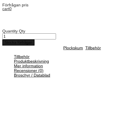
Förfrågan pris
cart
0
Art. Nummer:
FOAM.10840
Explorer 10840 Skum set t/10840
Quantity
Qty
Skicka förfrågan
SKU :
FOAM.10840
Categories :
Plockskum
,
Tillbehör
Tillbehör
Produktbeskrivning
Mer information
Recensioner (0)
Broschyr / Datablad
Pick N plockskum
Med plockskum får du möjlighet att inreda din vattentäta väska
precis efter dina produkter. Skumplattan är för-perforerad i små
fyrkanter som enkelt kan plockas upp. Placera föremålet ovanpå
plockskummet och rita utanför det.
Därefter kan du välja att plocka bort eller skära bort materialet med
hjälp av en brytbladskniv.
Vikt
2,000 kg