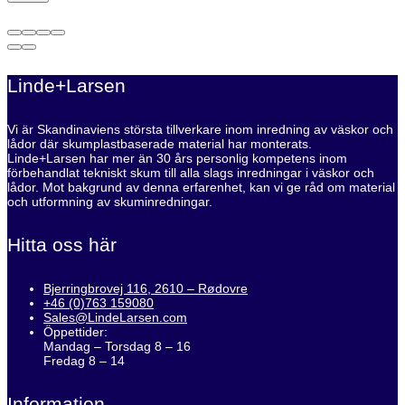
Linde+Larsen
Vi är Skandinaviens största tillverkare inom inredning av väskor och
lådor där skumplastbaserade material har monterats.
Linde+Larsen har mer än 30 års personlig kompetens inom
förbehandlat tekniskt skum till alla slags inredningar i väskor och
lådor. Mot bakgrund av denna erfarenhet, kan vi ge råd om material
och utformning av skuminredningar.
Hitta oss här
Bjerringbrovej 116, 2610 – Rødovre
+46 (0)763 159080
Sales@LindeLarsen.com
Öppettider:
Mandag – Torsdag 8 – 16
Fredag 8 – 14
Information