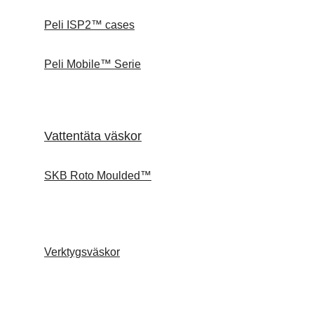
Peli ISP2™ cases
Peli Mobile™ Serie
Vattentäta väskor
SKB Roto Moulded™
Verktygsväskor