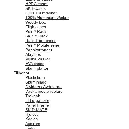
HPRC cases
SKB Cases
Olika Plastväskor
100% Aluminium väskor
Woody Box
Flightcases
Peli™ Rack
SKB™ Rack
Rack Flightcases
Peli™ Mobile serie
Pappkartonger
Akrylbox
Mjuka Väskor
EVA cases
Skum plattor
Tillbehör
Plockskum
Skuminlägg
Dividers / Avdelarna
Väska med avdelare
Trekpak
Lid organizer
Panel Frame
SKID-MATE
Hjulset
Kodlås
Axelrem
Lådor