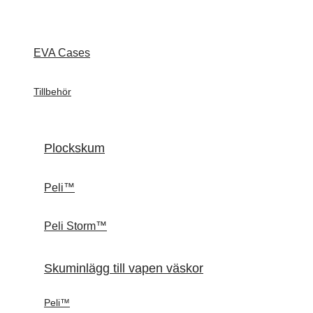
EVA Cases
Tillbehör
Plockskum
Peli™
Peli Storm™
Skuminlägg till vapen väskor
Peli™