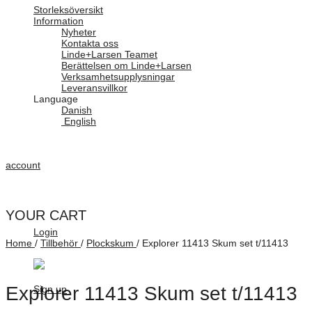
Storleksöversikt
Information
Nyheter
Kontakta oss
Linde+Larsen Teamet
Berättelsen om Linde+Larsen
Verksamhetsupplysningar
Leveransvillkor
Language
Danish
English
account
YOUR CART
Login
Home
/
Tillbehör
/
Plockskum
/
Explorer 11413 Skum set t/11413
Explorer 11413 Skum set t/11413
Sign up