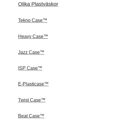
Olika Plastväskor
Tekno Case™
Heavy Case™
Jazz Case™
ISP Case™
E-Plasticase™
Twist Case™
Beat Case™