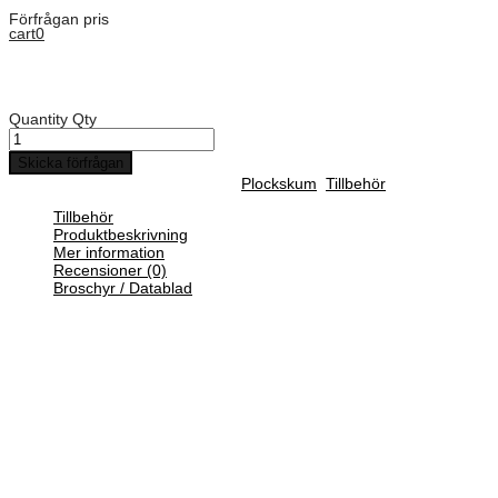
Förfrågan pris
cart
0
Art. Nummer:
FOAM.11413
Explorer 11413 Skum set t/11413
Quantity
Qty
Skicka förfrågan
SKU :
FOAM.11413
Categories :
Plockskum
,
Tillbehör
Tillbehör
Produktbeskrivning
Mer information
Recensioner (0)
Broschyr / Datablad
Pick N plockskum
Med plockskum får du möjlighet att inreda din vattentäta väska
precis efter dina produkter. Skumplattan är för-perforerad i små
fyrkanter som enkelt kan plockas upp. Placera föremålet ovanpå
plockskummet och rita utanför det.
Därefter kan du välja att plocka bort eller skära bort materialet med
hjälp av en brytbladskniv.
Vikt
1,400 kg