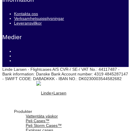
Kontakta oss
Verksamhetsuppplysningar
Leveransvillkor
Medier
Linde Larsen - Flightcases A/S CVR-/ SE-/ VAT No.: 44117487 -
Bank information: Danske Bank Account number: 4319 4845287147
- SWIFT CODE: DABADKKK - IBAN NO.: DK0230003544582682
Produkter
Vattentäta väskor
Peli Cases™
Peli Storm Cases™
Explorer cases