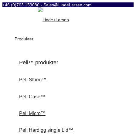
+46 (0)763 159080
-
Sales@LindeLarsen.com
Produkter
Peli™ produkter
Peli Storm™
Peli Case™
Peli Micro™
Peli Hardigg single Lid™