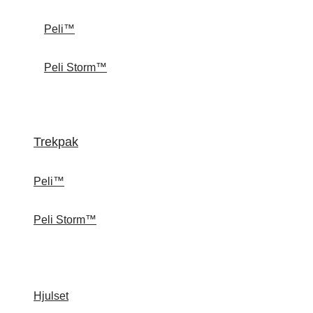
Peli™
Peli Storm™
Trekpak
Peli™
Peli Storm™
Hjulset