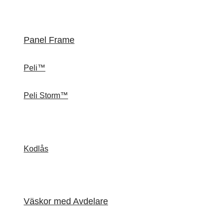
Panel Frame
Peli™
Peli Storm™
Kodlås
Väskor med Avdelare