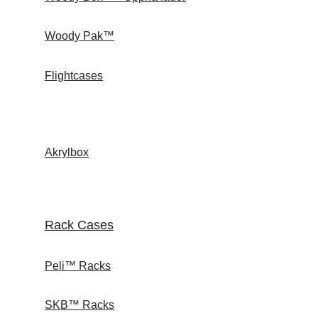
Woody Pak™
Flightcases
Akrylbox
Rack Cases
Peli™ Racks
SKB™ Racks