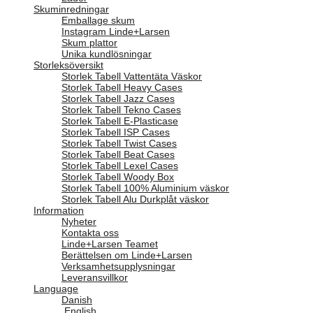
Skuminredningar
Emballage skum
Instagram Linde+Larsen
Skum plattor
Unika kundlösningar
Storleksöversikt
Storlek Tabell Vattentäta Väskor
Storlek Tabell Heavy Cases
Storlek Tabell Jazz Cases
Storlek Tabell Tekno Cases
Storlek Tabell E-Plasticase
Storlek Tabell ISP Cases
Storlek Tabell Twist Cases
Storlek Tabell Beat Cases
Storlek Tabell Lexel Cases
Storlek Tabell Woody Box
Storlek Tabell 100% Aluminium väskor
Storlek Tabell Alu Durkplåt väskor
Information
Nyheter
Kontakta oss
Linde+Larsen Teamet
Berättelsen om Linde+Larsen
Verksamhetsupplysningar
Leveransvillkor
Language
Danish
English