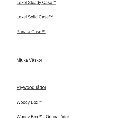
Lexel Steady Case™
Lexel Solid Case™
Panara Case™
Mjuka Väskor
Plywood lådor
Woody Box™
Woody Box™ - Öppna lådor