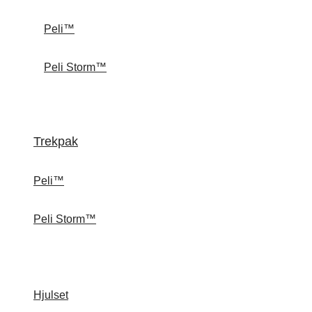
Peli™
Peli Storm™
Trekpak
Peli™
Peli Storm™
Hjulset