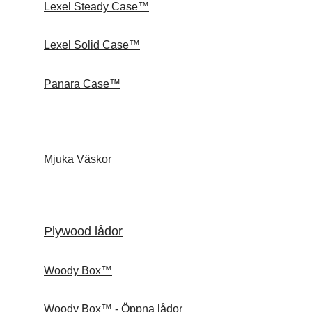
Lexel Steady Case™
Lexel Solid Case™
Panara Case™
Mjuka Väskor
Plywood lådor
Woody Box™
Woody Box™ - Öppna lådor