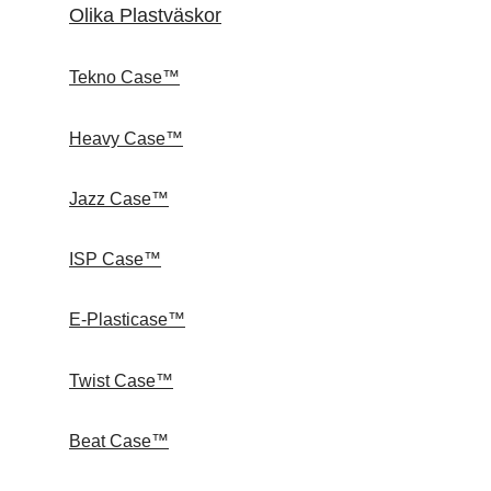
Olika Plastväskor
Tekno Case™
Heavy Case™
Jazz Case™
ISP Case™
E-Plasticase™
Twist Case™
Beat Case™