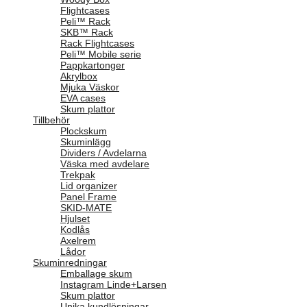
Flightcases
Peli™ Rack
SKB™ Rack
Rack Flightcases
Peli™ Mobile serie
Pappkartonger
Akrylbox
Mjuka Väskor
EVA cases
Skum plattor
Tillbehör
Plockskum
Skuminlägg
Dividers / Avdelarna
Väska med avdelare
Trekpak
Lid organizer
Panel Frame
SKID-MATE
Hjulset
Kodlås
Axelrem
Lådor
Skuminredningar
Emballage skum
Instagram Linde+Larsen
Skum plattor
Unika kundlösningar