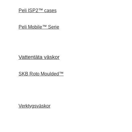
Peli ISP2™ cases
Peli Mobile™ Serie
Vattentäta väskor
SKB Roto Moulded™
Verktygsväskor