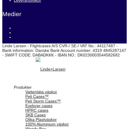
Leveransvillkor
Medier
Linde Larsen - Flightcases A/S CVR-/ SE-/ VAT No.: 44117487 -
Bank information: Danske Bank Account number: 4319 4845287147
- SWIFT CODE: DABADKKK - IBAN NO.: DK0230003544582682
Produkter
Vattentäta väskor
Peli Cases™
Peli Storm Cases™
Explorer cases
HPRC cases
SKB Cases
Olika Plastväskor
100% Aluminium väskor
Woody Box