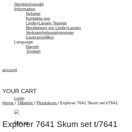
Storleksöversikt
Information
Nyheter
Kontakta oss
Linde+Larsen Teamet
Berättelsen om Linde+Larsen
Verksamhetsupplysningar
Leveransvillkor
Language
Danish
English
account
YOUR CART
Login
Home
/
Tillbehör
/
Plockskum
/
Explorer 7641 Skum set t/7641
Explorer 7641 Skum set t/7641
Sign up