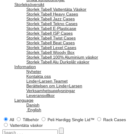
Storleksöversikt
Storlek Tabell Vattentäta Väskor
Storlek Tabell Heavy Cases
Storlek Tabell Jazz Cases
Storlek Tabell Tekno Cases
Storlek Tabell E-Plasticase
Storlek Tabell ISP Cases
Storlek Tabell Twist Cases
Storlek Tabell Beat Cases
Storlek Tabell Lexel Cases
Storlek Tabell Woody Box
Storlek Tabell 100% Aluminium väskor
Storlek Tabell Alu Durkplåt väskor
Information
Nyheter
Kontakta oss
Linde+Larsen Teamet
Berättelsen om Linde+Larsen
Verksamhetsupplysningar
Leveransvillkor
Language
Danish
English
All
Tillbehör
Peli Hardigg Single Lid™
Rack Cases
Vattentäta väskor