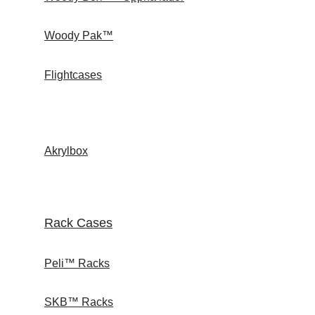
Woody Pak™
Flightcases
Akrylbox
Rack Cases
Peli™ Racks
SKB™ Racks