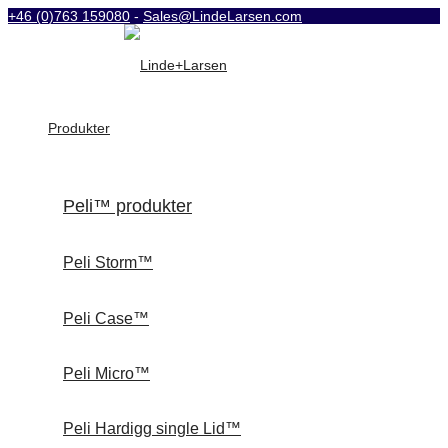
+46 (0)763 159080
-
Sales@LindeLarsen.com
Produkter
Peli™ produkter
Peli Storm™
Peli Case™
Peli Micro™
Peli Hardigg single Lid™