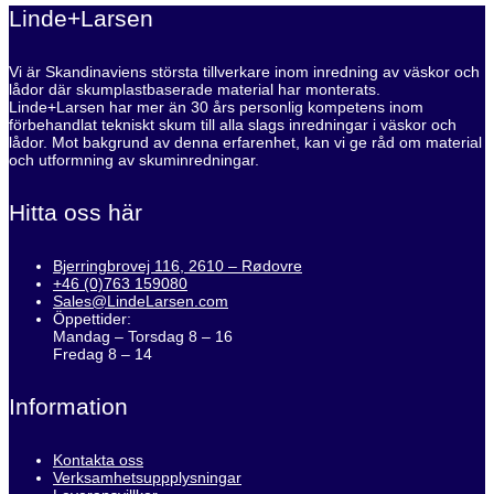
Linde+Larsen
Vi är Skandinaviens största tillverkare inom inredning av väskor och
lådor där skumplastbaserade material har monterats.
Linde+Larsen har mer än 30 års personlig kompetens inom
förbehandlat tekniskt skum till alla slags inredningar i väskor och
lådor. Mot bakgrund av denna erfarenhet, kan vi ge råd om material
och utformning av skuminredningar.
Hitta oss här
Bjerringbrovej 116, 2610 – Rødovre
+46 (0)763 159080
Sales@LindeLarsen.com
Öppettider:
Mandag – Torsdag 8 – 16
Fredag 8 – 14
Information
Kontakta oss
Verksamhetsuppplysningar