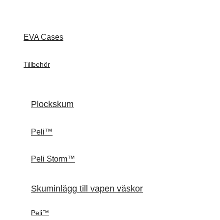
EVA Cases
Tillbehör
Plockskum
Peli™
Peli Storm™
Skuminlägg till vapen väskor
Peli™