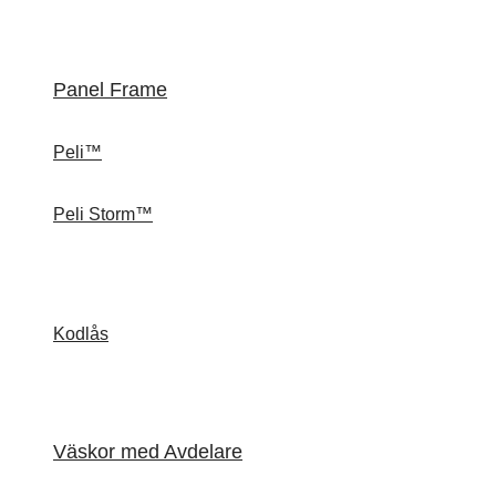
Panel Frame
Peli™
Peli Storm™
Kodlås
Väskor med Avdelare