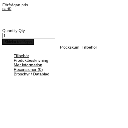
Förfrågan pris
cart
0
Art. Nummer:
FOAM.7641
Explorer 7641 Skum set t/7641
Quantity
Qty
Skicka förfrågan
SKU :
FOAM.7641
Categories :
Plockskum
,
Tillbehör
Tillbehör
Produktbeskrivning
Mer information
Recensioner (0)
Broschyr / Datablad
Pick N plockskum
Med plockskum får du möjlighet att inreda din vattentäta väska
precis efter dina produkter. Skumplattan är för-perforerad i små
fyrkanter som enkelt kan plockas upp. Placera föremålet ovanpå
plockskummet och rita utanför det.
Därefter kan du välja att plocka bort eller skära bort materialet med
hjälp av en brytbladskniv.
Vikt
0,250 kg