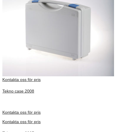
Kontakta oss för pris
Tekno case 2008
Inv. Mått 326 × 222 × 116 mm
Förfrågan pris
Kontakta oss för pris
Kontakta oss för pris