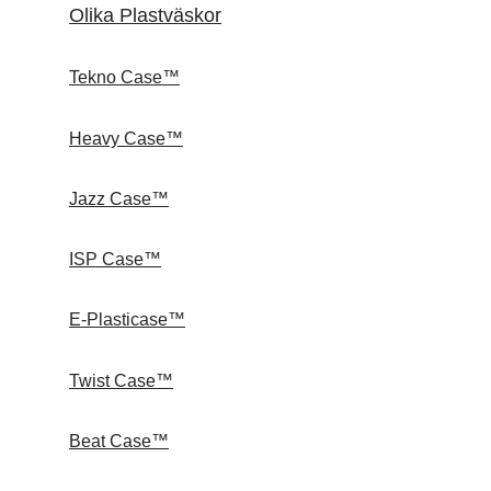
Olika Plastväskor
Tekno Case™
Heavy Case™
Jazz Case™
ISP Case™
E-Plasticase™
Twist Case™
Beat Case™