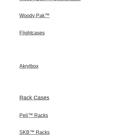
Woody Pak™
Flightcases
Akrylbox
Rack Cases
Peli™ Racks
SKB™ Racks