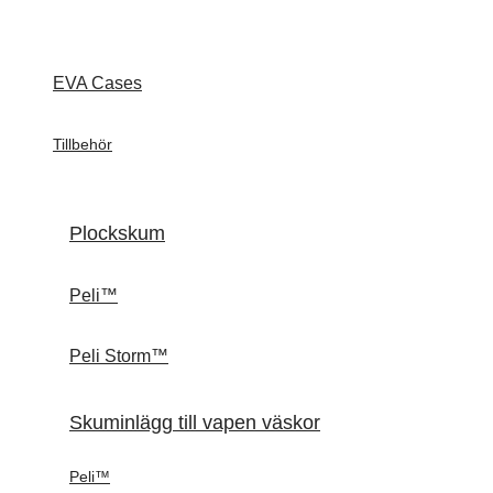
EVA Cases
Tillbehör
Plockskum
Peli™
Peli Storm™
Skuminlägg till vapen väskor
Peli™