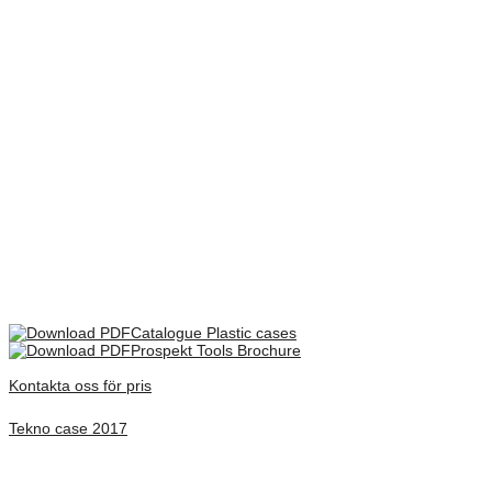
företags- eller produktnamn optimalt.
Alla Heavy Case-modellerna kan levereras i sju olika färger där du
kan kombinera färgen på väska och gångjärnslås efter önskemål.
Standardfärgerna är svart, rött, antracit, silvergrått, mörkblått, blått
och gult.
Vikt
1,930 kg
Dimensioner
465 × 325 × 110 mm
Extern Storlek
500 x 420 x 125 mm
There are no reviews yet.
Only logged in customers who have purchased this product may
leave a review.
Catalogue Plastic cases
Prospekt Tools Brochure
Kontakta oss för pris
Tekno case 2017
Inv. Mått 434 × 289 × 100 mm
Förfrågan pris