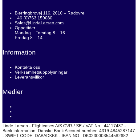
Bjerringbrovej 116, 2610 – Rødovre
+46 (0)763 159080
Sales@LindeLarsen.com
Öppettider:
Mandag – Torsdag 8 – 16
Fredag 8 – 14
Information
Kontakta oss
Verksamhetsuppplysningar
Leveransvillkor
Medier
Linde Larsen - Flightcases A/S CVR-/ SE-/ VAT No.: 44117487 -
Bank information: Danske Bank Account number: 4319 4845287147
- SWIFT CODE: DABADKKK - IBAN NO.: DK0230003544582682