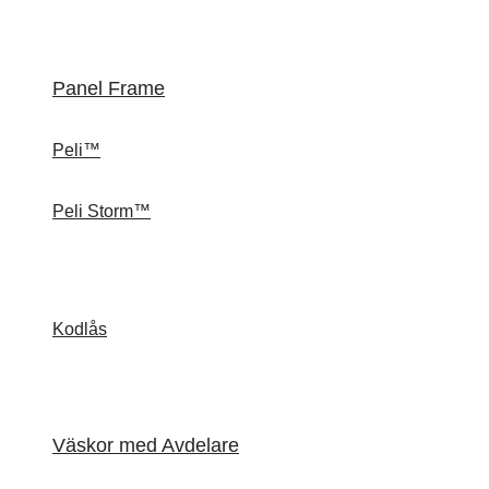
Panel Frame
Peli™
Peli Storm™
Kodlås
Väskor med Avdelare