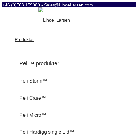
+46 (0)763 159080
-
Sales@LindeLarsen.com
Produkter
Peli™ produkter
Peli Storm™
Peli Case™
Peli Micro™
Peli Hardigg single Lid™