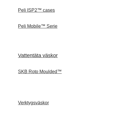
Peli ISP2™ cases
Peli Mobile™ Serie
Vattentäta väskor
SKB Roto Moulded™
Verktygsväskor