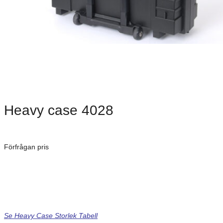
Heavy case 4028
Dimensioner: 465 × 325 × 110 mm
Förfrågan pris
Art. Nummer:
H 4028
Teleskophandtag med hjul kan köpas till.
Standard farverne er, Antracit, Mörkblå, Blå, Gul, Röd, Silver Grå og
Svart.
Se Heavy Case Storlek Tabell