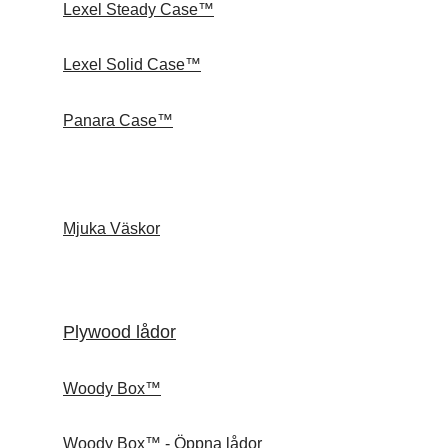
Lexel Steady Case™
Lexel Solid Case™
Panara Case™
Mjuka Väskor
Plywood lådor
Woody Box™
Woody Box™ - Öppna lådor