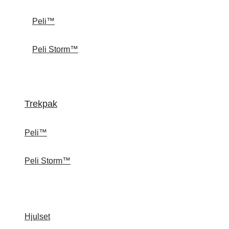
Peli™
Peli Storm™
Trekpak
Peli™
Peli Storm™
Hjulset