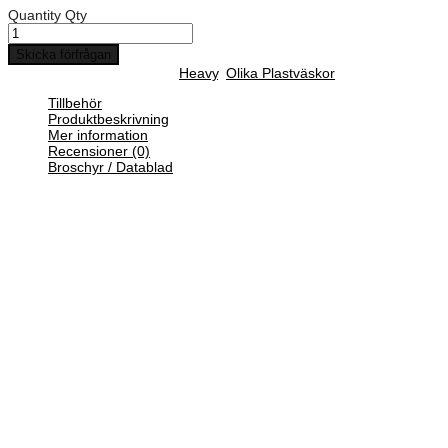
Quantity
Qty
Skicka förfrågan
SKU :
H 4028
Categories :
Heavy
,
Olika Plastväskor
Tillbehör
Produktbeskrivning
Mer information
Recensioner (0)
Broschyr / Datablad
Heavy Case tillverkas med två tillverkningsprocesser, formsprutning
och formblåsning. Denna process ger Heavy Case en unik
konstruktion som aldrig funnits på marknaden tidigare.
Väskan har dubbla väggar som ger maximal stabilitet och styrka till
ett konkurrenskraftigt pris.
Den robusta konstruktionen gör Heavy Case till en lämplig väska för
tunga artiklar eller som sälj- eller demoväska.
Väskstorlekarna varierar från riktigt små till stora.
Gummihandtaget ger en behaglig hantering och väskorna kan
staplas säkert och enkelt ovanpå varandra. Heavy Case kan också
levereras med trolley-funktion.
Heavy Case är lämplig för skydd av ömtåliga saker och som
produkt-, förvarings- och presentationsväska.
Heavy Case levereras ofta med en logotyp så att du visar ditt