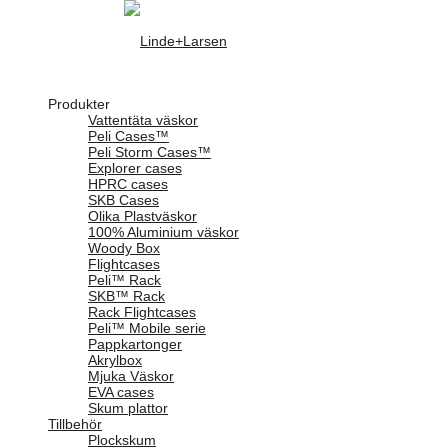
Produkter
Vattentäta väskor
Peli Cases™
Peli Storm Cases™
Explorer cases
HPRC cases
SKB Cases
Olika Plastväskor
100% Aluminium väskor
Woody Box
Flightcases
Peli™ Rack
SKB™ Rack
Rack Flightcases
Peli™ Mobile serie
Pappkartonger
Akrylbox
Mjuka Väskor
EVA cases
Skum plattor
Tillbehör
Plockskum