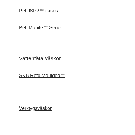
Peli ISP2™ cases
Peli Mobile™ Serie
Vattentäta väskor
SKB Roto Moulded™
Verktygsväskor