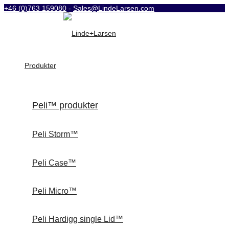
+46 (0)763 159080
-
Sales@LindeLarsen.com
Produkter
Peli™ produkter
Peli Storm™
Peli Case™
Peli Micro™
Peli Hardigg single Lid™