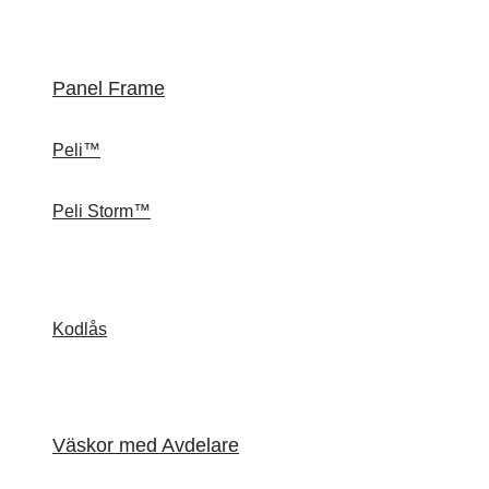
Panel Frame
Peli™
Peli Storm™
Kodlås
Väskor med Avdelare