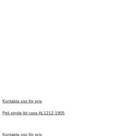
Single Lid väskorna finns i många olika storlekar och kan tillverkas i
många varianter, t.ex. med fuktindikator, karthållare,
kombinationslås och pallfötter.
Peli Hardigg produkterna har den välkända livstidsgarantin från Peli.
All trademarks are registered and/or unregistered trademarks of Peli
Products, S.L.U., its parent, subsidiaries and/or affiliates
Vikt
10,57 kg
Dimensioner
572 × 535 × 226 mm
Låg dybde mm
127
Bund dybde mm
99
Kontakta oss för pris
Peli single lid case AL1212-1905
Inv. Mått 305 × 305 × 605 mm
Förfrågan pris
Kontakta oss för pris