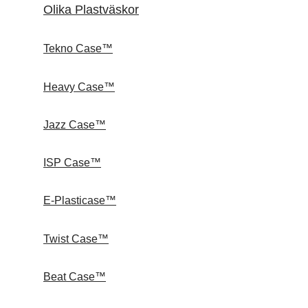
Olika Plastväskor
Tekno Case™
Heavy Case™
Jazz Case™
ISP Case™
E-Plasticase™
Twist Case™
Beat Case™