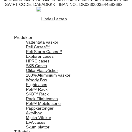
- SWIFT CODE: DABADKKK - IBAN NO.: DK0230003544582682
Produkter
Vattentäta väskor
Peli Cases™
Peli Storm Cases™
Explorer cases
HPRC cases
SKB Cases
Olika Plastväskor
100% Aluminium väskor
Woody Box
Flightcases
Peli™ Rack
SKB™ Rack
Rack Flightcases
Peli™ Mobile serie
Pappkartonger
Akrylbox
Mjuka Väskor
EVA cases
Skum plattor
Tillbehör