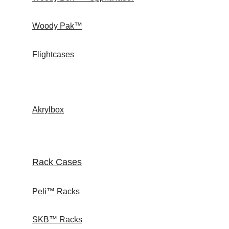
Woody Pak™
Flightcases
Akrylbox
Rack Cases
Peli™ Racks
SKB™ Racks