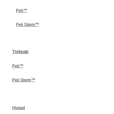
Peli™
Peli Storm™
Trekpak
Peli™
Peli Storm™
Hjulset