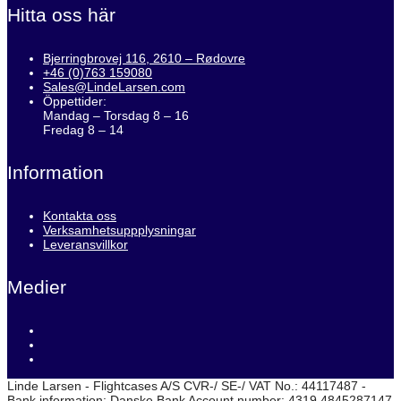
Hitta oss här
Bjerringbrovej 116, 2610 – Rødovre
+46 (0)763 159080
Sales@LindeLarsen.com
Öppettider:
Mandag – Torsdag 8 – 16
Fredag 8 – 14
Information
Kontakta oss
Verksamhetsuppplysningar
Leveransvillkor
Medier
Linde Larsen - Flightcases A/S CVR-/ SE-/ VAT No.: 44117487 -
Bank information: Danske Bank Account number: 4319 4845287147