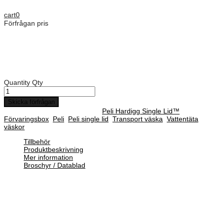
Dimensioner: 572 × 535 × 226 mm
cart
0
Förfrågan pris
Art. Nummer:
AL2221-0405
Peli single lid case AL2221-0405
Kontakt oss för pris
Quantity
Qty
Skicka förfrågan
SKU :
AL2221-0405
Category :
Peli Hardigg Single Lid™
Tags:
Förvaringsbox
,
Peli
,
Peli single lid
,
Transport väska
,
Vattentäta
väskor
Tillbehör
Produktbeskrivning
Mer information
Broschyr / Datablad
I mer än 40 år har väskorna Hardigg Single Lid varit en betrodd
leverantör till militära förband över hela världen. Peli Single Lid-
väskorna ger 20 % mer skydd vid kanter och hörn. Det säkerställer
att värdefull utrustning får ett komplett skydd under transport, även i
de mest krävande miljöerna.