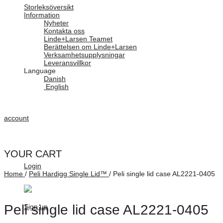
Storleksöversikt
Information
Nyheter
Kontakta oss
Linde+Larsen Teamet
Berättelsen om Linde+Larsen
Verksamhetsupplysningar
Leveransvillkor
Language
Danish
English
account
YOUR CART
Login
Home
/
Peli Hardigg Single Lid™
/
Peli single lid case AL2221-0405
Peli single lid case AL2221-0405
Sign up