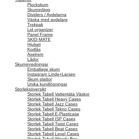
Plockskum
Skuminlägg
Dividers / Avdelarna
Väska med avdelare
Trekpak
Lid organizer
Panel Frame
SKID-MATE
Hjulset
Kodlås
Axelrem
Lådor
Skuminredningar
Emballage skum
Instagram Linde+Larsen
Skum plattor
Unika kundlösningar
Storleksöversikt
Storlek Tabell Vattentäta Väskor
Storlek Tabell Heavy Cases
Storlek Tabell Jazz Cases
Storlek Tabell Tekno Cases
Storlek Tabell E-Plasticase
Storlek Tabell ISP Cases
Storlek Tabell Twist Cases
Storlek Tabell Beat Cases
Storlek Tabell Lexel Cases
Storlek Tabell Woody Box