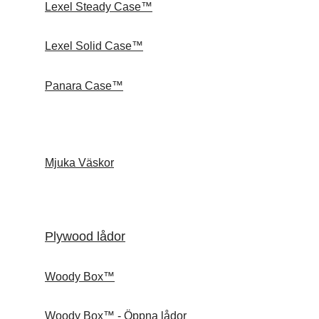
Lexel Steady Case™
Lexel Solid Case™
Panara Case™
Mjuka Väskor
Plywood lådor
Woody Box™
Woody Box™ - Öppna lådor