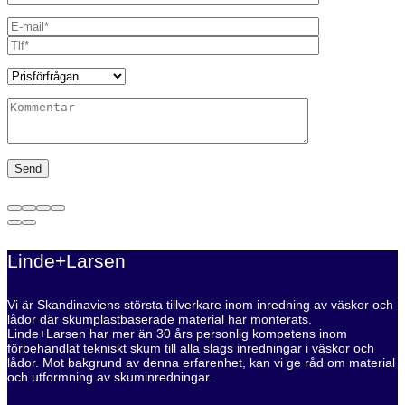
Linde+Larsen
Vi är Skandinaviens största tillverkare inom inredning av väskor och
lådor där skumplastbaserade material har monterats.
Linde+Larsen har mer än 30 års personlig kompetens inom
förbehandlat tekniskt skum till alla slags inredningar i väskor och
lådor. Mot bakgrund av denna erfarenhet, kan vi ge råd om material
och utformning av skuminredningar.