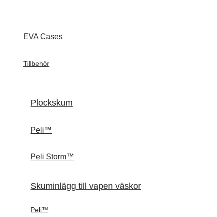
EVA Cases
Tillbehör
Plockskum
Peli™
Peli Storm™
Skuminlägg till vapen väskor
Peli™