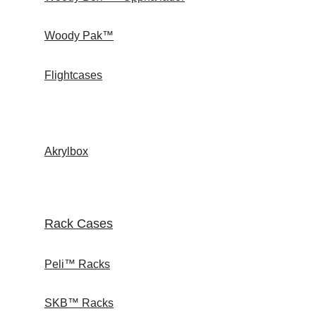
Woody Pak™
Flightcases
Akrylbox
Rack Cases
Peli™ Racks
SKB™ Racks