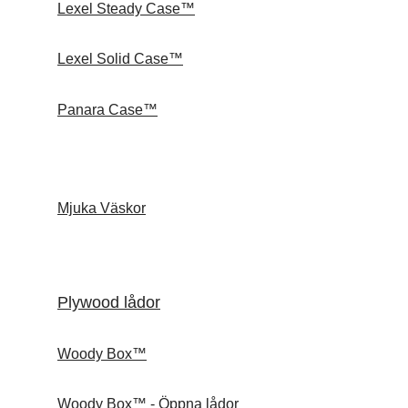
Lexel Steady Case™
Lexel Solid Case™
Panara Case™
Mjuka Väskor
Plywood lådor
Woody Box™
Woody Box™ - Öppna lådor