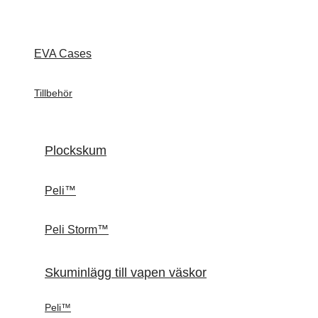
EVA Cases
Tillbehör
Plockskum
Peli™
Peli Storm™
Skuminlägg till vapen väskor
Peli™