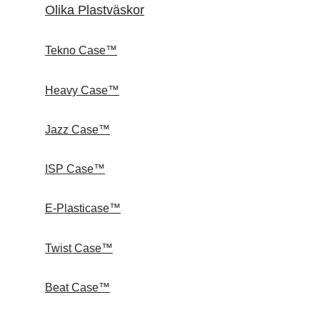
Olika Plastväskor
Tekno Case™
Heavy Case™
Jazz Case™
ISP Case™
E-Plasticase™
Twist Case™
Beat Case™