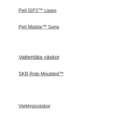
Peli ISP2™ cases
Peli Mobile™ Serie
Vattentäta väskor
SKB Roto Moulded™
Verktygsväskor