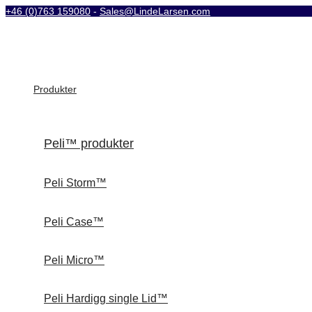
+46 (0)763 159080
-
Sales@LindeLarsen.com
Produkter
Peli™ produkter
Peli Storm™
Peli Case™
Peli Micro™
Peli Hardigg single Lid™