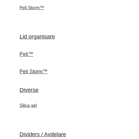
Peli Storm™
Lid organisare
Peli™
Peli Storm™
Diverse
Silica gel
Dividers / Avdelare