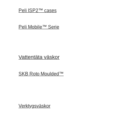
Peli ISP2™ cases
Peli Mobile™ Serie
Vattentäta väskor
SKB Roto Moulded™
Verktygsväskor