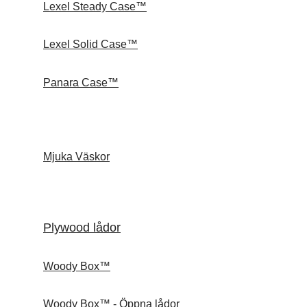
Lexel Steady Case™
Lexel Solid Case™
Panara Case™
Mjuka Väskor
Plywood lådor
Woody Box™
Woody Box™ - Öppna lådor