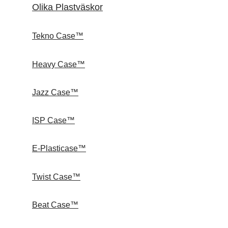
Olika Plastväskor
Tekno Case™
Heavy Case™
Jazz Case™
ISP Case™
E-Plasticase™
Twist Case™
Beat Case™