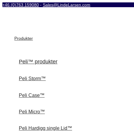
+46 (0)763 159080
-
Sales@LindeLarsen.com
Produkter
Peli™ produkter
Peli Storm™
Peli Case™
Peli Micro™
Peli Hardigg single Lid™