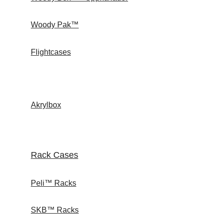
Woody Pak™
Flightcases
Akrylbox
Rack Cases
Peli™ Racks
SKB™ Racks