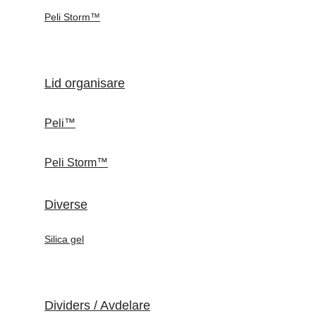
Peli Storm™
Lid organisare
Peli™
Peli Storm™
Diverse
Silica gel
Dividers / Avdelare