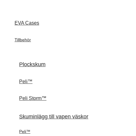
EVA Cases
Tillbehör
Plockskum
Peli™
Peli Storm™
Skuminlägg till vapen väskor
Peli™