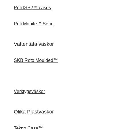
Peli ISP2™ cases
Peli Mobile™ Serie
Vattentäta väskor
SKB Roto Moulded™
Verktygsväskor
Olika Plastväskor
Tekno Case™