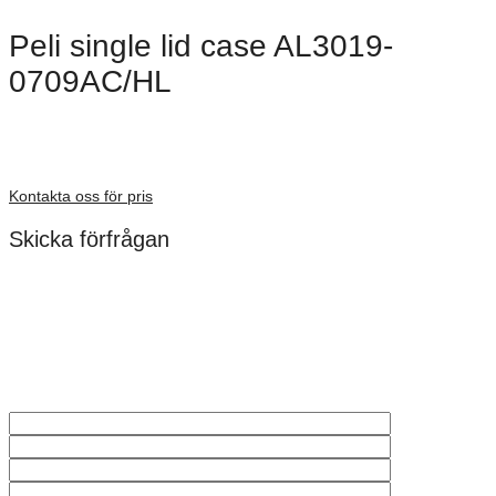
Peli single lid case AL3019-
0709AC/HL
Dimensioner: 781 × 498 × 431 mm
Förfrågan pris
Kontakta oss för pris
Skicka förfrågan