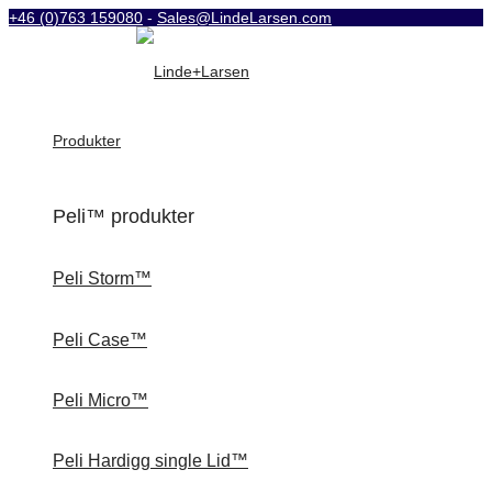
+46 (0)763 159080
-
Sales@LindeLarsen.com
Produkter
Peli™ produkter
Peli Storm™
Peli Case™
Peli Micro™
Peli Hardigg single Lid™