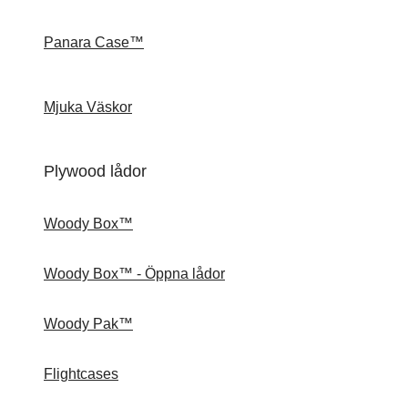
Panara Case™
Mjuka Väskor
Plywood lådor
Woody Box™
Woody Box™ - Öppna lådor
Woody Pak™
Flightcases