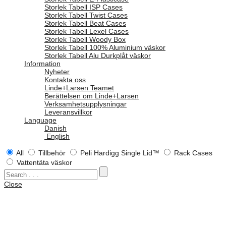
Storlek Tabell ISP Cases
Storlek Tabell Twist Cases
Storlek Tabell Beat Cases
Storlek Tabell Lexel Cases
Storlek Tabell Woody Box
Storlek Tabell 100% Aluminium väskor
Storlek Tabell Alu Durkplåt väskor
Information
Nyheter
Kontakta oss
Linde+Larsen Teamet
Berättelsen om Linde+Larsen
Verksamhetsupplysningar
Leveransvillkor
Language
Danish
English
All
Tillbehör
Peli Hardigg Single Lid™
Rack Cases
Vattentäta väskor
Close