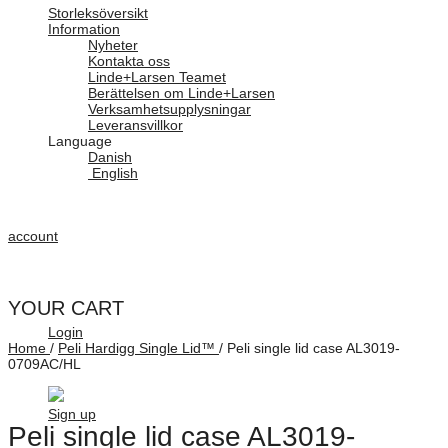
Storleksöversikt
Information
Nyheter
Kontakta oss
Linde+Larsen Teamet
Berättelsen om Linde+Larsen
Verksamhetsupplysningar
Leveransvillkor
Language
Danish
English
account
YOUR CART
Login
Home
/
Peli Hardigg Single Lid™
/
Peli single lid case AL3019-
0709AC/HL
Sign up
Peli single lid case AL3019-