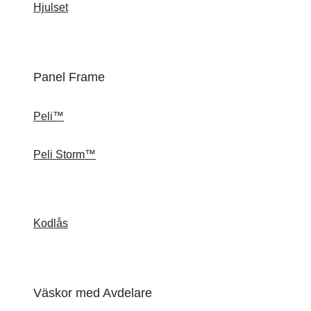
Hjulset
Panel Frame
Peli™
Peli Storm™
Kodlås
Väskor med Avdelare