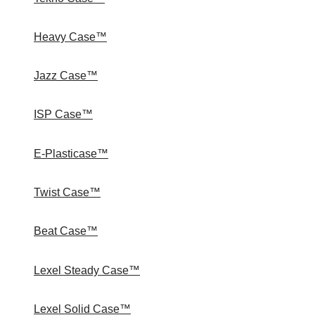
Heavy Case™
Jazz Case™
ISP Case™
E-Plasticase™
Twist Case™
Beat Case™
Lexel Steady Case™
Lexel Solid Case™