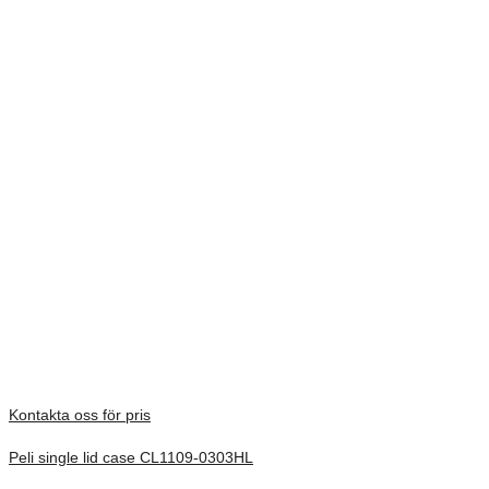
att värdefull utrustning får ett komplett skydd under transport, även i
de mest krävande miljöerna.
Single Lid väskorna finns i många olika storlekar och kan tillverkas i
många varianter, t.ex. med fuktindikator, karthållare,
kombinationslås och pallfötter.
Peli Hardigg produkterna har den välkända livstidsgarantin från Peli.
All trademarks are registered and/or unregistered trademarks of Peli
Products, S.L.U., its parent, subsidiaries and/or affiliates
Vikt
18,42 kg
Dimensioner
781 × 498 × 431 mm
Låg dybde mm
237
Bund dybde mm
194
Kontakta oss för pris
Peli single lid case CL1109-0303HL