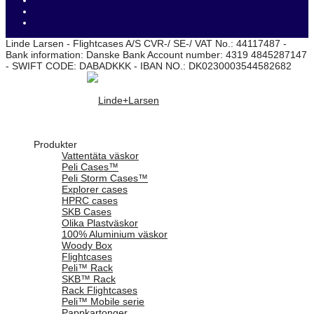
Linde Larsen - Flightcases A/S CVR-/ SE-/ VAT No.: 44117487 -
Bank information: Danske Bank Account number: 4319 4845287147
- SWIFT CODE: DABADKKK - IBAN NO.: DK0230003544582682
Produkter
Vattentäta väskor
Peli Cases™
Peli Storm Cases™
Explorer cases
HPRC cases
SKB Cases
Olika Plastväskor
100% Aluminium väskor
Woody Box
Flightcases
Peli™ Rack
SKB™ Rack
Rack Flightcases
Peli™ Mobile serie
Pappkartonger