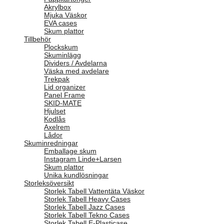
Akrylbox
Mjuka Väskor
EVA cases
Skum plattor
Tillbehör
Plockskum
Skuminlägg
Dividers / Avdelarna
Väska med avdelare
Trekpak
Lid organizer
Panel Frame
SKID-MATE
Hjulset
Kodlås
Axelrem
Lådor
Skuminredningar
Emballage skum
Instagram Linde+Larsen
Skum plattor
Unika kundlösningar
Storleksöversikt
Storlek Tabell Vattentäta Väskor
Storlek Tabell Heavy Cases
Storlek Tabell Jazz Cases
Storlek Tabell Tekno Cases
Storlek Tabell E-Plasticase