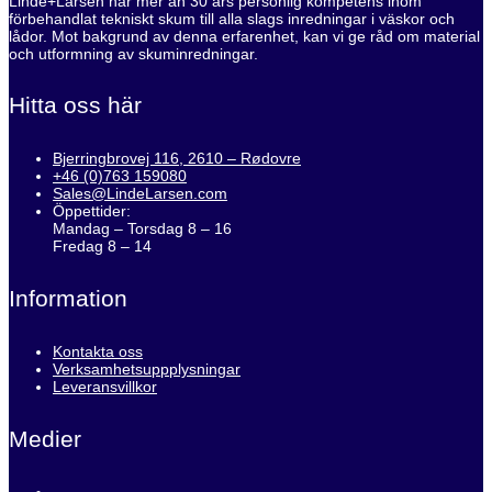
Linde+Larsen har mer än 30 års personlig kompetens inom
förbehandlat tekniskt skum till alla slags inredningar i väskor och
lådor. Mot bakgrund av denna erfarenhet, kan vi ge råd om material
och utformning av skuminredningar.
Hitta oss här
Bjerringbrovej 116, 2610 – Rødovre
+46 (0)763 159080
Sales@LindeLarsen.com
Öppettider:
Mandag – Torsdag 8 – 16
Fredag 8 – 14
Information
Kontakta oss
Verksamhetsuppplysningar
Leveransvillkor
Medier