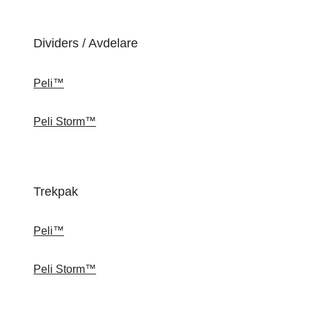
Dividers / Avdelare
Peli™
Peli Storm™
Trekpak
Peli™
Peli Storm™