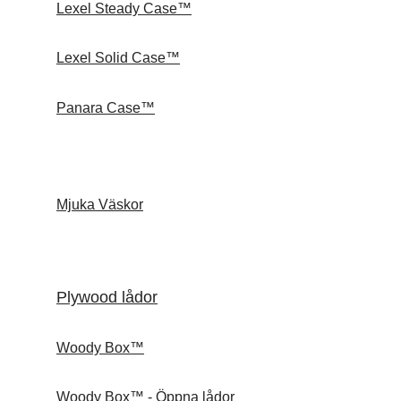
Lexel Steady Case™
Lexel Solid Case™
Panara Case™
Mjuka Väskor
Plywood lådor
Woody Box™
Woody Box™ - Öppna lådor