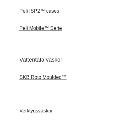
Peli ISP2™ cases
Peli Mobile™ Serie
Vattentäta väskor
SKB Roto Moulded™
Verktygsväskor