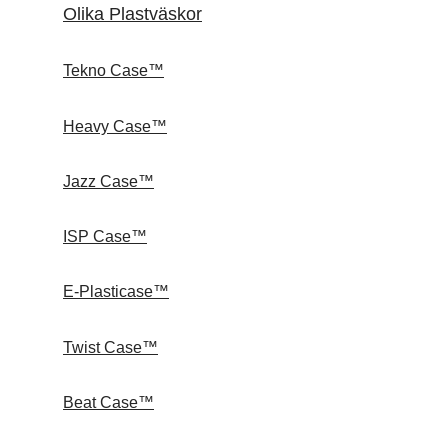
Olika Plastväskor
Tekno Case™
Heavy Case™
Jazz Case™
ISP Case™
E-Plasticase™
Twist Case™
Beat Case™