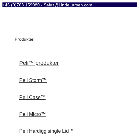
+46 (0)763 159080
-
Sales@LindeLarsen.com
Produkter
Peli™ produkter
Peli Storm™
Peli Case™
Peli Micro™
Peli Hardigg single Lid™