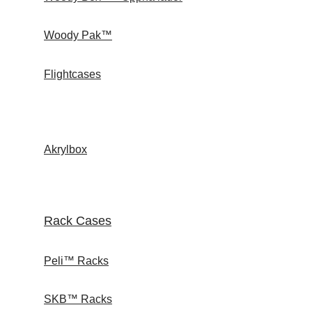
Woody Pak™
Flightcases
Akrylbox
Rack Cases
Peli™ Racks
SKB™ Racks