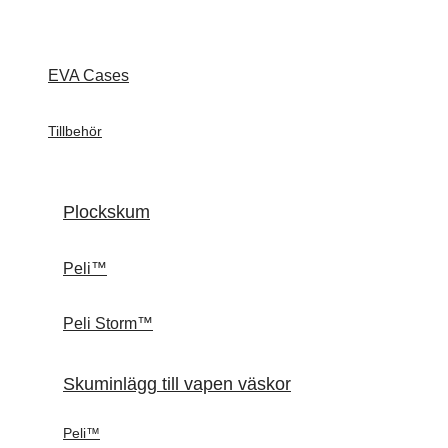
EVA Cases
Tillbehör
Plockskum
Peli™
Peli Storm™
Skuminlägg till vapen väskor
Peli™