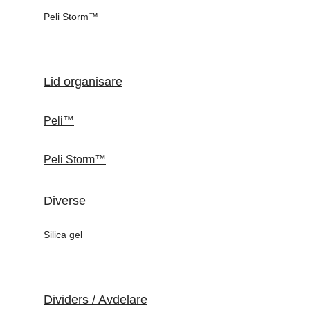
Peli Storm™
Lid organisare
Peli™
Peli Storm™
Diverse
Silica gel
Dividers / Avdelare