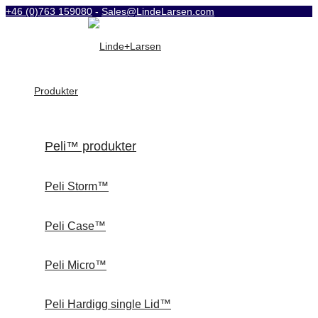
+46 (0)763 159080
-
Sales@LindeLarsen.com
Produkter
Peli™ produkter
Peli Storm™
Peli Case™
Peli Micro™
Peli Hardigg single Lid™