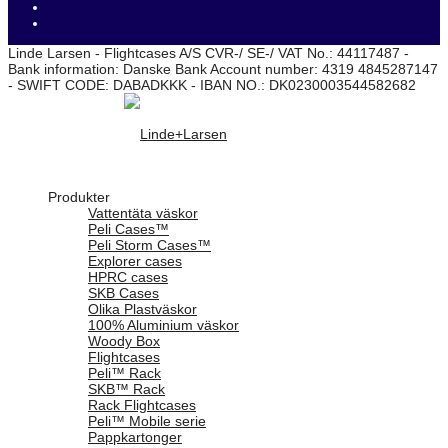
Linde Larsen - Flightcases A/S CVR-/ SE-/ VAT No.: 44117487 -
Bank information: Danske Bank Account number: 4319 4845287147
- SWIFT CODE: DABADKKK - IBAN NO.: DK0230003544582682
Produkter
Vattentäta väskor
Peli Cases™
Peli Storm Cases™
Explorer cases
HPRC cases
SKB Cases
Olika Plastväskor
100% Aluminium väskor
Woody Box
Flightcases
Peli™ Rack
SKB™ Rack
Rack Flightcases
Peli™ Mobile serie
Pappkartonger