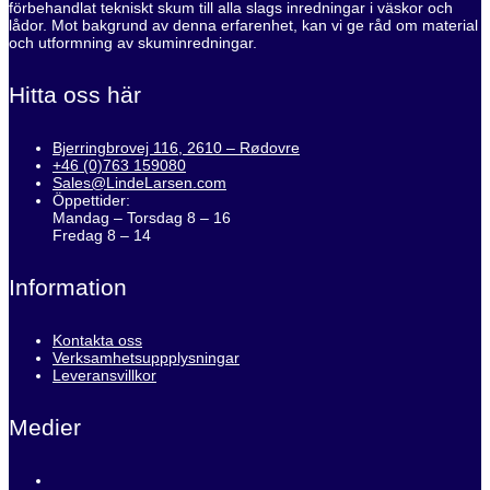
förbehandlat tekniskt skum till alla slags inredningar i väskor och
lådor. Mot bakgrund av denna erfarenhet, kan vi ge råd om material
och utformning av skuminredningar.
Hitta oss här
Bjerringbrovej 116, 2610 – Rødovre
+46 (0)763 159080
Sales@LindeLarsen.com
Öppettider:
Mandag – Torsdag 8 – 16
Fredag 8 – 14
Information
Kontakta oss
Verksamhetsuppplysningar
Leveransvillkor
Medier