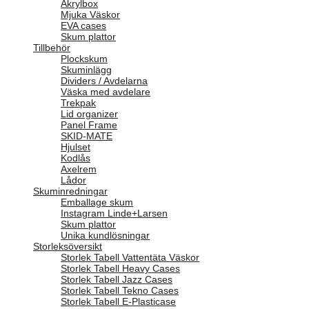
Akrylbox
Mjuka Väskor
EVA cases
Skum plattor
Tillbehör
Plockskum
Skuminlägg
Dividers / Avdelarna
Väska med avdelare
Trekpak
Lid organizer
Panel Frame
SKID-MATE
Hjulset
Kodlås
Axelrem
Lådor
Skuminredningar
Emballage skum
Instagram Linde+Larsen
Skum plattor
Unika kundlösningar
Storleksöversikt
Storlek Tabell Vattentäta Väskor
Storlek Tabell Heavy Cases
Storlek Tabell Jazz Cases
Storlek Tabell Tekno Cases
Storlek Tabell E-Plasticase