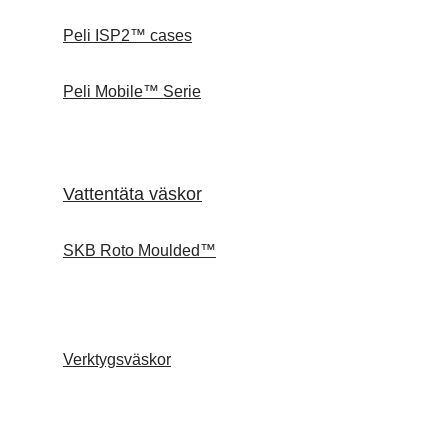
Peli ISP2™ cases
Peli Mobile™ Serie
Vattentäta väskor
SKB Roto Moulded™
Verktygsväskor