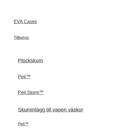
EVA Cases
Tillbehör
Plockskum
Peli™
Peli Storm™
Skuminlägg till vapen väskor
Peli™