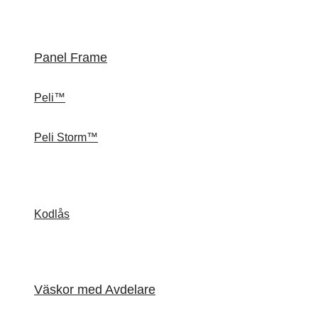
Panel Frame
Peli™
Peli Storm™
Kodlås
Väskor med Avdelare