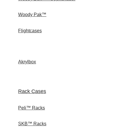
Woody Pak™
Flightcases
Akrylbox
Rack Cases
Peli™ Racks
SKB™ Racks