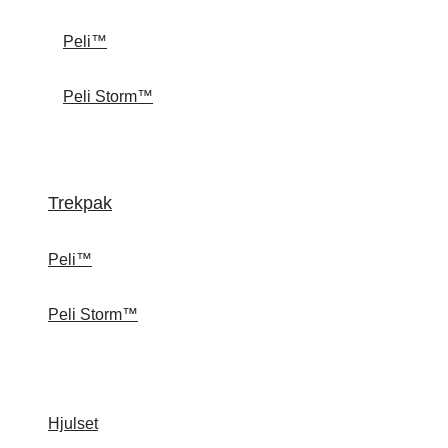
Peli™
Peli Storm™
Trekpak
Peli™
Peli Storm™
Hjulset