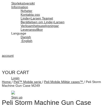
Storleksöversikt
Information
Nyheter
Kontakta oss
Linde+Larsen Teamet
Berättelsen om Linde+Larsen
Verksamhetsupplysningar
Leveransvillkor
Language
Danish
English
account
YOUR CART
Login
Home
/
Peli™ Mobile serie
/
Peli Mobile Militär cases™
/
Peli Storm
Machine Gun Case M249
Sign up
Peli Storm Machine Gun Case