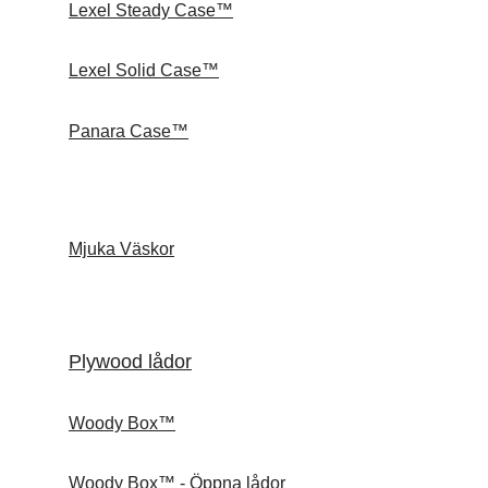
Lexel Steady Case™
Lexel Solid Case™
Panara Case™
Mjuka Väskor
Plywood lådor
Woody Box™
Woody Box™ - Öppna lådor