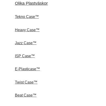
Olika Plastväskor
Tekno Case™
Heavy Case™
Jazz Case™
ISP Case™
E-Plasticase™
Twist Case™
Beat Case™