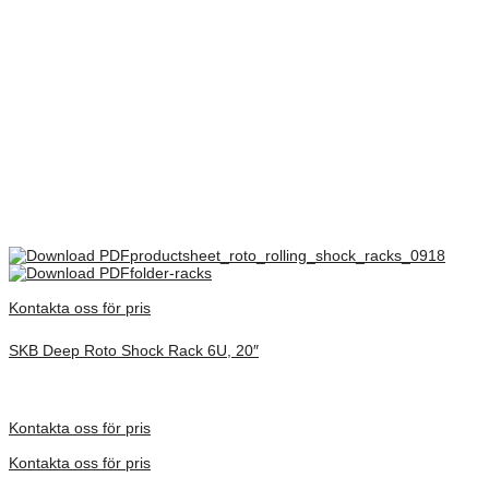
Front låg mm
83
Bag låg mm
83
Rack skinne dybde mm
591
There are no reviews yet.
Only logged in customers who have purchased this product may
leave a review.
productsheet_roto_rolling_shock_racks_0918
folder-racks
Kontakta oss för pris
SKB Deep Roto Shock Rack 6U, 20″
Inv. Mått 686 × 705 × 486 mm
Förfrågan pris
Kontakta oss för pris
Kontakta oss för pris