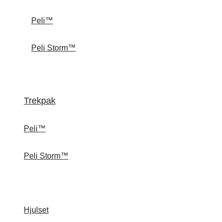
Peli™
Peli Storm™
Trekpak
Peli™
Peli Storm™
Hjulset