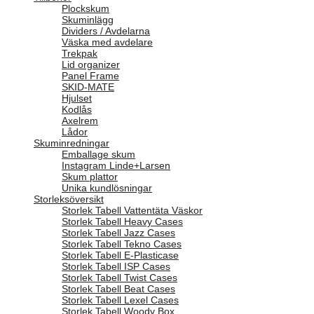
Plockskum
Skuminlägg
Dividers / Avdelarna
Väska med avdelare
Trekpak
Lid organizer
Panel Frame
SKID-MATE
Hjulset
Kodlås
Axelrem
Lådor
Skuminredningar
Emballage skum
Instagram Linde+Larsen
Skum plattor
Unika kundlösningar
Storleksöversikt
Storlek Tabell Vattentäta Väskor
Storlek Tabell Heavy Cases
Storlek Tabell Jazz Cases
Storlek Tabell Tekno Cases
Storlek Tabell E-Plasticase
Storlek Tabell ISP Cases
Storlek Tabell Twist Cases
Storlek Tabell Beat Cases
Storlek Tabell Lexel Cases
Storlek Tabell Woody Box