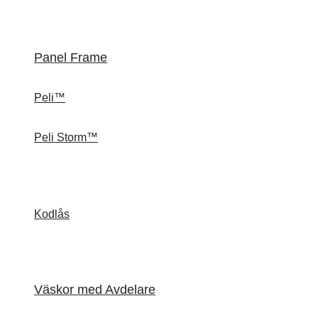
Panel Frame
Peli™
Peli Storm™
Kodlås
Väskor med Avdelare