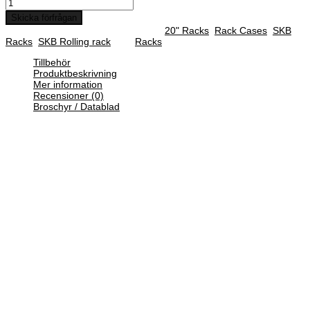
Skicka förfrågan
SKU :
3SKB-R12U20W
Categories :
20" Racks
,
Rack Cases
,
SKB
Racks
,
SKB Rolling rack
Tag:
Racks
Tillbehör
Produktbeskrivning
Mer information
Recensioner (0)
Broschyr / Datablad
SKB Roto Rolling Racks-serien, som inbegriper 4U, 6U och 8U, har
uppdaterats med en ny trolley-design där one-touch-draghandtaget
och de två hjulen som monterats i botten av racket ger en enkel
transport. Numera är den utvändiga designen gjord så att det går
att stapla Roto Rolling Racks ovanpå varandra i det befintliga
standardprogrammet. Locket är konstruerat med en invändig
gummipackning och fyra butterflylås i militärklass, som säkerställer
att vattnet hålls ute och att känslig elektronik är säker under
transporten.
Rackdjupet framifrån till bakersta skenan är 20 tum och varje lock är
2-1/4 tum djupa. Rackskenorna är förgängade för standardhårdvara
10–32 och skruvarna för montering ingår. Invändiga
stötabsorberande hörn skyddar även vid tunga belastningar.
Vikt
30,8 kg
Dimensioner
774 × 711 × 762 mm