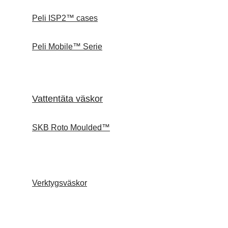
Peli ISP2™ cases
Peli Mobile™ Serie
Vattentäta väskor
SKB Roto Moulded™
Verktygsväskor