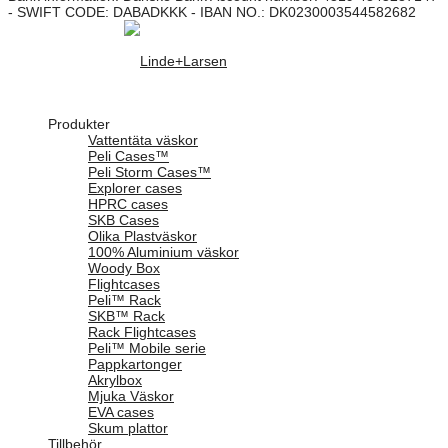
- SWIFT CODE: DABADKKK - IBAN NO.: DK0230003544582682
Produkter
Vattentäta väskor
Peli Cases™
Peli Storm Cases™
Explorer cases
HPRC cases
SKB Cases
Olika Plastväskor
100% Aluminium väskor
Woody Box
Flightcases
Peli™ Rack
SKB™ Rack
Rack Flightcases
Peli™ Mobile serie
Pappkartonger
Akrylbox
Mjuka Väskor
EVA cases
Skum plattor
Tillbehör