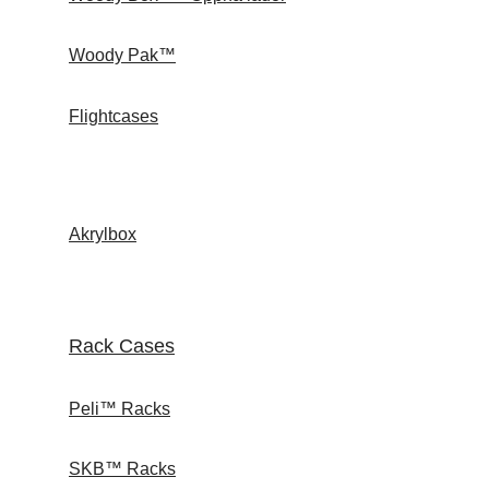
Woody Pak™
Flightcases
Akrylbox
Rack Cases
Peli™ Racks
SKB™ Racks