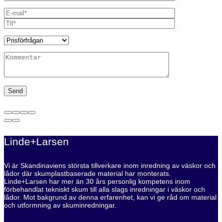
Linde+Larsen
Vi är Skandinaviens största tillverkare inom inredning av väskor och
lådor där skumplastbaserade material har monterats.
Linde+Larsen har mer än 30 års personlig kompetens inom
förbehandlat tekniskt skum till alla slags inredningar i väskor och
lådor. Mot bakgrund av denna erfarenhet, kan vi ge råd om material
och utformning av skuminredningar.