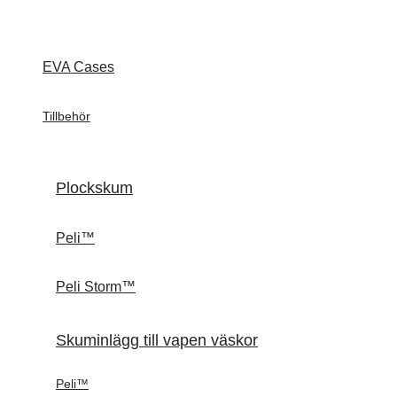
EVA Cases
Tillbehör
Plockskum
Peli™
Peli Storm™
Skuminlägg till vapen väskor
Peli™