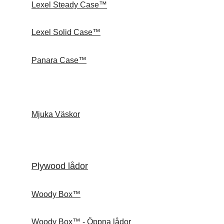
Lexel Steady Case™
Lexel Solid Case™
Panara Case™
Mjuka Väskor
Plywood lådor
Woody Box™
Woody Box™ - Öppna lådor