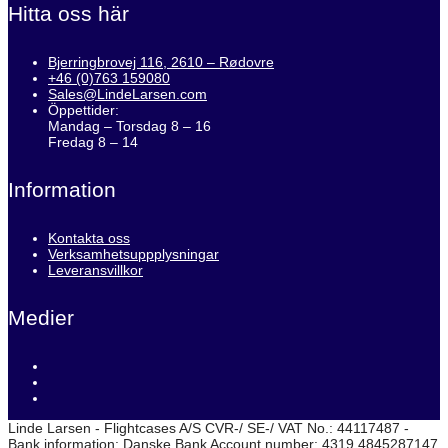
Hitta oss här
Bjerringbrovej 116, 2610 – Rødovre
+46 (0)763 159080
Sales@LindeLarsen.com
Öppettider:
Mandag – Torsdag 8 – 16
Fredag 8 – 14
Information
Kontakta oss
Verksamhetsuppplysningar
Leveransvillkor
Medier
Linde Larsen - Flightcases A/S CVR-/ SE-/ VAT No.: 44117487 -
Bank information: Danske Bank Account number: 4319 4845287147