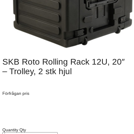
SKB Roto Rolling Rack 12U, 20″
– Trolley, 2 stk hjul
Dimensioner: 774 × 711 × 762 mm
Förfrågan pris
Art. Nummer:
3SKB-R12U20W
Rack djup: 591 mm
Djup på front lock: 83 mm
Djup på backsida lock: 83 mm
Quantity
Qty