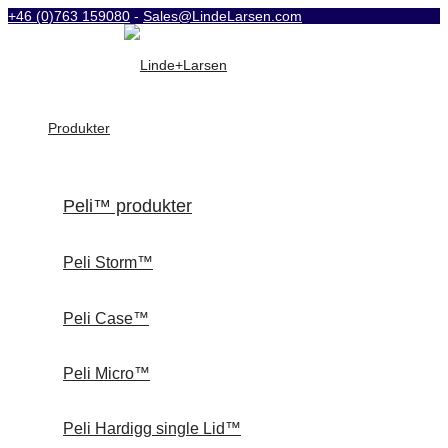
+46 (0)763 159080
-
Sales@LindeLarsen.com
Produkter
Peli™ produkter
Peli Storm™
Peli Case™
Peli Micro™
Peli Hardigg single Lid™