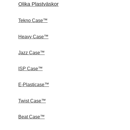
Olika Plastväskor
Tekno Case™
Heavy Case™
Jazz Case™
ISP Case™
E-Plasticase™
Twist Case™
Beat Case™