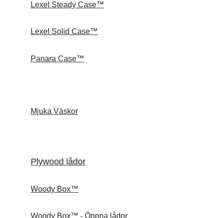
Lexel Steady Case™
Lexel Solid Case™
Panara Case™
Mjuka Väskor
Plywood lådor
Woody Box™
Woody Box™ - Öppna lådor