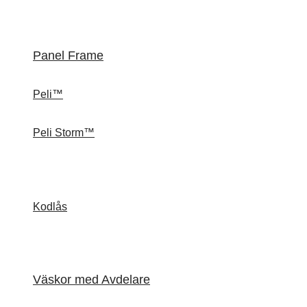
Panel Frame
Peli™
Peli Storm™
Kodlås
Väskor med Avdelare