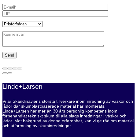
Linde+Larsen
Vi är Skandinaviens största tillverkare inom inredning av väskor och
lådor där skumplastbaserade material har monterats.
Linde+Larsen har mer än 30 års personlig kompetens inom
förbehandlat tekniskt skum till alla slags inredningar i väskor och
lådor. Mot bakgrund av denna erfarenhet, kan vi ge råd om material
och utformning av skuminredningar.