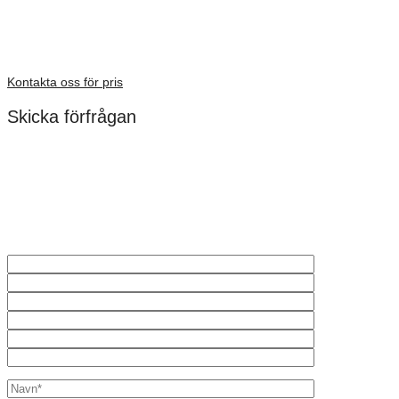
Dimensioner: 992 × 605 × 301 mm
Förfrågan pris
Kontakta oss för pris
Skicka förfrågan