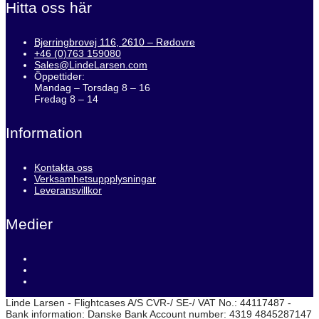
Hitta oss här
Bjerringbrovej 116, 2610 – Rødovre
+46 (0)763 159080
Sales@LindeLarsen.com
Öppettider:
Mandag – Torsdag 8 – 16
Fredag 8 – 14
Information
Kontakta oss
Verksamhetsuppplysningar
Leveransvillkor
Medier
Linde Larsen - Flightcases A/S CVR-/ SE-/ VAT No.: 44117487 -
Bank information: Danske Bank Account number: 4319 4845287147