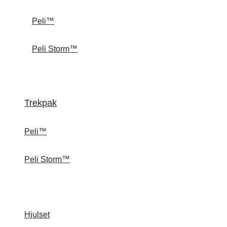
Peli™
Peli Storm™
Trekpak
Peli™
Peli Storm™
Hjulset