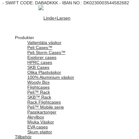
- SWIFT CODE: DABADKKK - IBAN NO.: DK0230003544582682
Produkter
Vattentäta väskor
Peli Cases™
Peli Storm Cases™
Explorer cases
HPRC cases
SKB Cases
Olika Plastväskor
100% Aluminium väskor
Woody Box
Flightcases
Peli™ Rack
SKB™ Rack
Rack Flightcases
Peli™ Mobile serie
Pappkartonger
Akrylbox
Mjuka Väskor
EVA cases
Skum plattor
Tillbehör