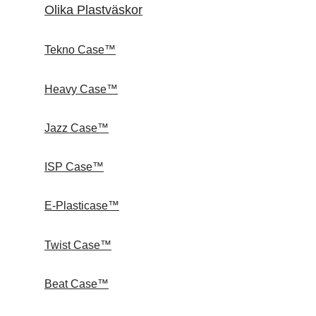
Olika Plastväskor
Tekno Case™
Heavy Case™
Jazz Case™
ISP Case™
E-Plasticase™
Twist Case™
Beat Case™