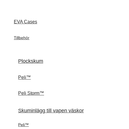
EVA Cases
Tillbehör
Plockskum
Peli™
Peli Storm™
Skuminlägg till vapen väskor
Peli™