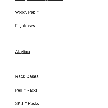
Woody Pak™
Flightcases
Akrylbox
Rack Cases
Peli™ Racks
SKB™ Racks