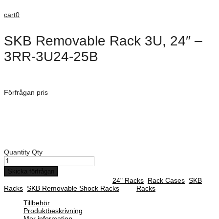
cart
0
SKB Removable Rack 3U, 24″ –
3RR-3U24-25B
Dimensioner: 992 × 605 × 301 mm
Förfrågan pris
Art. Nummer:
3RR-3U24-25B
Rack djup: 610 mm
Djup på front lock: 50 mm
Djup på backsida lock: 127 mm
Quantity
Qty
Skicka förfrågan
SKU :
3RR-3U24-25B
Categories :
24" Racks
,
Rack Cases
,
SKB
Racks
,
SKB Removable Shock Racks
Tag:
Racks
Tillbehör
Produktbeskrivning
Mer information