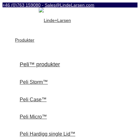
+46 (0)763 159080
-
Sales@LindeLarsen.com
Produkter
Peli™ produkter
Peli Storm™
Peli Case™
Peli Micro™
Peli Hardigg single Lid™