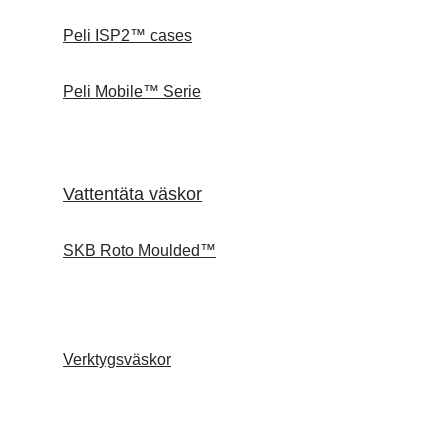
Peli ISP2™ cases
Peli Mobile™ Serie
Vattentäta väskor
SKB Roto Moulded™
Verktygsväskor