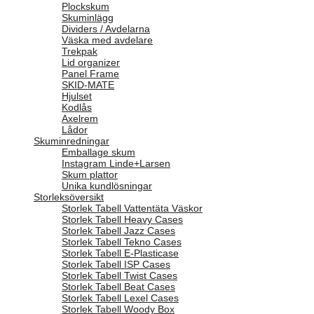
Plockskum
Skuminlägg
Dividers / Avdelarna
Väska med avdelare
Trekpak
Lid organizer
Panel Frame
SKID-MATE
Hjulset
Kodlås
Axelrem
Lådor
Skuminredningar
Emballage skum
Instagram Linde+Larsen
Skum plattor
Unika kundlösningar
Storleksöversikt
Storlek Tabell Vattentäta Väskor
Storlek Tabell Heavy Cases
Storlek Tabell Jazz Cases
Storlek Tabell Tekno Cases
Storlek Tabell E-Plasticase
Storlek Tabell ISP Cases
Storlek Tabell Twist Cases
Storlek Tabell Beat Cases
Storlek Tabell Lexel Cases
Storlek Tabell Woody Box