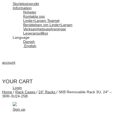
Storleksöversikt
Information
Nyheter
Kontakta oss
Linde+Larsen Teamet
Berättelsen om Linde+Larsen
Verksamhetsupplysningar
Leveransvillkor
Language
Danish
English
account
YOUR CART
Login
Home
/
Rack Cases
/
24" Racks
/
SKB Removable Rack 3U, 24″ –
3RR-3U24-25B
Sign up