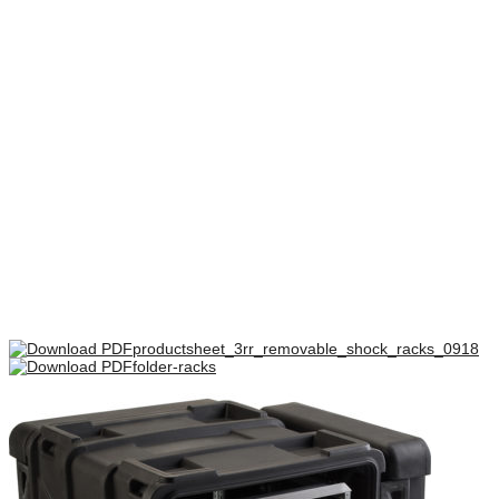
– Lock tätade med en packning.
Vikt
25,8 kg
Dimensioner
992 × 605 × 301 mm
Front låg mm
51
Bag låg mm
127
Rack skinne dybde mm
737
There are no reviews yet.
Only logged in customers who have purchased this product may
leave a review.
productsheet_3rr_removable_shock_racks_0918
folder-racks