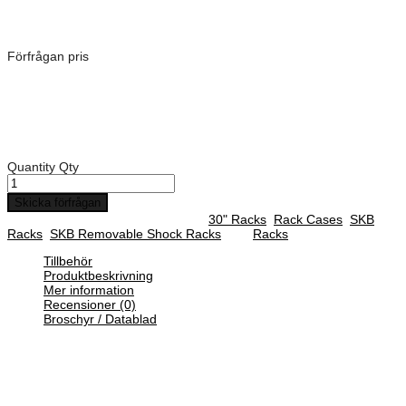
Dimensioner: 1144 × 605 × 344 mm
Förfrågan pris
Art. Nummer:
3RR-4U30-25B
Rack djup: 762 mm
Djup på front lock: 50 mm
Djup på backsida lock: 127 mm
Quantity
Qty
Skicka förfrågan
SKU :
3RR-4U30-25B
Categories :
30" Racks
,
Rack Cases
,
SKB
Racks
,
SKB Removable Shock Racks
Tag:
Racks
Tillbehör
Produktbeskrivning
Mer information
Recensioner (0)
Broschyr / Datablad
SKB:s 3RR-serie med Removable Shock Rack-väskor finns i 8
standardstorlekar: 3U, 4U, 5U, 6U, 7U, 9U, 11U och 14U. 3RR
Shock Racks är en serie lätta, stötsäkra, vattentäta, dammtäta och
värme- och kemikaliebeständiga rack som är perfekta för skydd och
transport av din känsliga elektroniska utrustning.