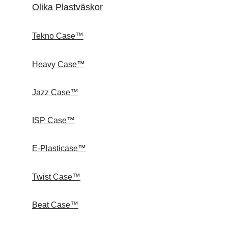
Olika Plastväskor
Tekno Case™
Heavy Case™
Jazz Case™
ISP Case™
E-Plasticase™
Twist Case™
Beat Case™