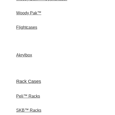
Woody Pak™
Flightcases
Akrylbox
Rack Cases
Peli™ Racks
SKB™ Racks