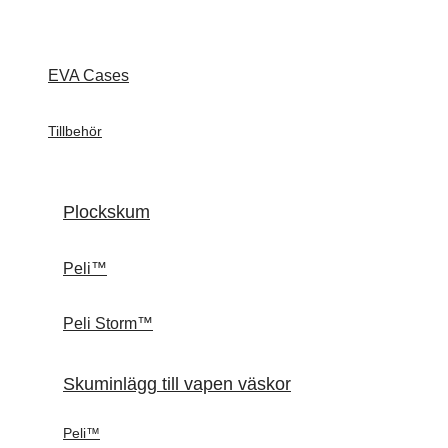
EVA Cases
Tillbehör
Plockskum
Peli™
Peli Storm™
Skuminlägg till vapen väskor
Peli™