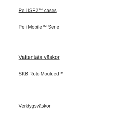
Peli ISP2™ cases
Peli Mobile™ Serie
Vattentäta väskor
SKB Roto Moulded™
Verktygsväskor