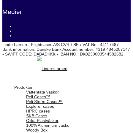
Medier
Linde Larsen - Flightcases A/S CVR-/ SE-/ VAT No.: 44117487 -
Bank information: Danske Bank Account number: 4319 4845287147
- SWIFT CODE: DABADKKK - IBAN NO.: DK0230003544582682
Produkter
Vattentäta väskor
Peli Cases™
Peli Storm Cases™
Explorer cases
HPRC cases
SKB Cases
Olika Plastväskor
100% Aluminium väskor
Woody Box