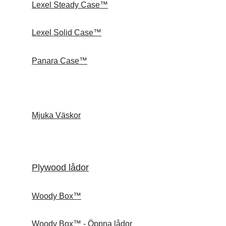
Lexel Steady Case™
Lexel Solid Case™
Panara Case™
Mjuka Väskor
Plywood lådor
Woody Box™
Woody Box™ - Öppna lådor