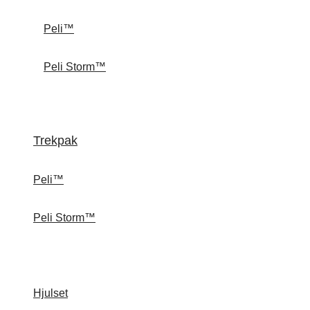
Peli™
Peli Storm™
Trekpak
Peli™
Peli Storm™
Hjulset