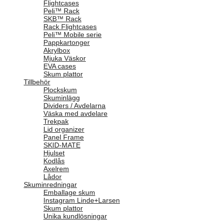
Flightcases
Peli™ Rack
SKB™ Rack
Rack Flightcases
Peli™ Mobile serie
Pappkartonger
Akrylbox
Mjuka Väskor
EVA cases
Skum plattor
Tillbehör
Plockskum
Skuminlägg
Dividers / Avdelarna
Väska med avdelare
Trekpak
Lid organizer
Panel Frame
SKID-MATE
Hjulset
Kodlås
Axelrem
Lådor
Skuminredningar
Emballage skum
Instagram Linde+Larsen
Skum plattor
Unika kundlösningar