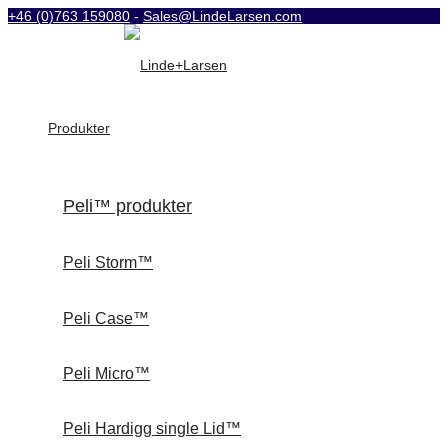
+46 (0)763 159080
-
Sales@LindeLarsen.com
Produkter
Peli™ produkter
Peli Storm™
Peli Case™
Peli Micro™
Peli Hardigg single Lid™