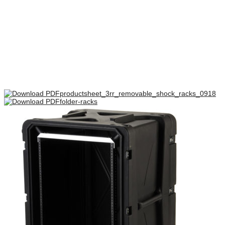
Bag låg mm
127
Rack skinne dybde mm
876
There are no reviews yet.
Only logged in customers who have purchased this product may
leave a review.
productsheet_3rr_removable_shock_racks_0918
folder-racks