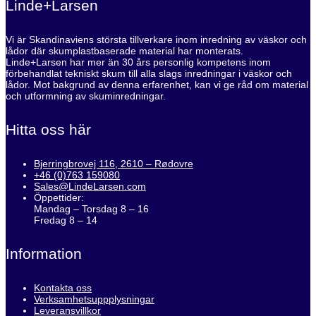
Linde+Larsen
Vi är Skandinaviens största tillverkare inom inredning av väskor och
lådor där skumplastbaserade material har monterats.
Linde+Larsen har mer än 30 års personlig kompetens inom
förbehandlat tekniskt skum till alla slags inredningar i väskor och
lådor. Mot bakgrund av denna erfarenhet, kan vi ge råd om material
och utformning av skuminredningar.
Hitta oss här
Bjerringbrovej 116, 2610 – Rødovre
+46 (0)763 159080
Sales@LindeLarsen.com
Öppettider:
Mandag – Torsdag 8 – 16
Fredag 8 – 14
Information
Kontakta oss
Verksamhetsuppplysningar
Leveransvillkor