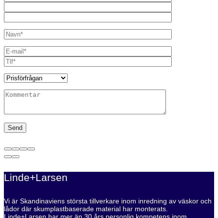
Linde+Larsen
Vi är Skandinaviens största tillverkare inom inredning av väskor och
lådor där skumplastbaserade material har monterats.
Linde+Larsen har mer än 30 års personlig kompetens inom