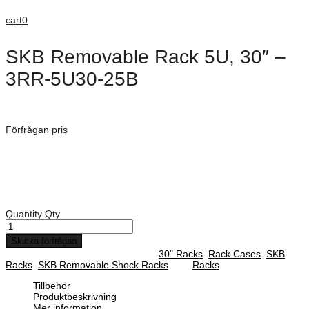
cart
0
SKB Removable Rack 5U, 30″ –
3RR-5U30-25B
Dimensioner: 1144 × 605 × 390 mm
Förfrågan pris
Art. Nummer:
3RR-5U30-25B
Rack djup: 762 mm
Djup på front lock: 50 mm
Djup på backsida lock: 127 mm
Quantity
Qty
Skicka förfrågan
SKU :
3RR-5U30-25B
Categories :
30" Racks
,
Rack Cases
,
SKB
Racks
,
SKB Removable Shock Racks
Tag:
Racks
Tillbehör
Produktbeskrivning
Mer information