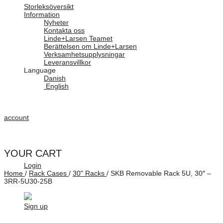
Storleksöversikt
Information
Nyheter
Kontakta oss
Linde+Larsen Teamet
Berättelsen om Linde+Larsen
Verksamhetsupplysningar
Leveransvillkor
Language
Danish
English
account
YOUR CART
Login
Home
/
Rack Cases
/
30" Racks
/
SKB Removable Rack 5U, 30″ –
3RR-5U30-25B
Sign up