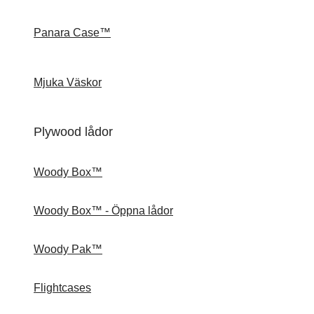
Panara Case™
Mjuka Väskor
Plywood lådor
Woody Box™
Woody Box™ - Öppna lådor
Woody Pak™
Flightcases