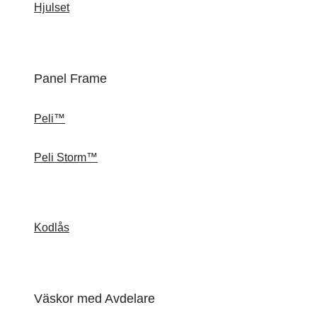
Hjulset
Panel Frame
Peli™
Peli Storm™
Kodlås
Väskor med Avdelare