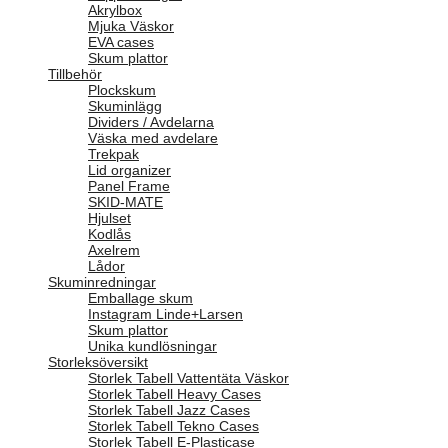
Akrylbox
Mjuka Väskor
EVA cases
Skum plattor
Tillbehör
Plockskum
Skuminlägg
Dividers / Avdelarna
Väska med avdelare
Trekpak
Lid organizer
Panel Frame
SKID-MATE
Hjulset
Kodlås
Axelrem
Lådor
Skuminredningar
Emballage skum
Instagram Linde+Larsen
Skum plattor
Unika kundlösningar
Storleksöversikt
Storlek Tabell Vattentäta Väskor
Storlek Tabell Heavy Cases
Storlek Tabell Jazz Cases
Storlek Tabell Tekno Cases
Storlek Tabell E-Plasticase