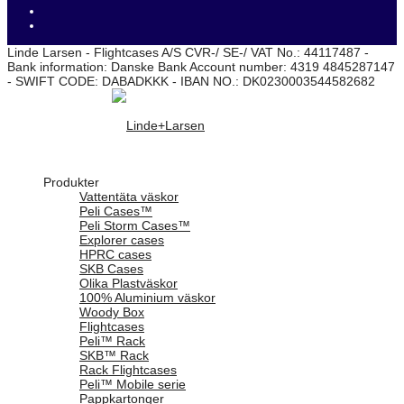
Linde Larsen - Flightcases A/S CVR-/ SE-/ VAT No.: 44117487 -
Bank information: Danske Bank Account number: 4319 4845287147
- SWIFT CODE: DABADKKK - IBAN NO.: DK0230003544582682
Produkter
Vattentäta väskor
Peli Cases™
Peli Storm Cases™
Explorer cases
HPRC cases
SKB Cases
Olika Plastväskor
100% Aluminium väskor
Woody Box
Flightcases
Peli™ Rack
SKB™ Rack
Rack Flightcases
Peli™ Mobile serie
Pappkartonger