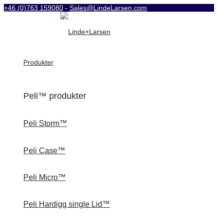
+46 (0)763 159080
-
Sales@LindeLarsen.com
Produkter
Peli™ produkter
Peli Storm™
Peli Case™
Peli Micro™
Peli Hardigg single Lid™