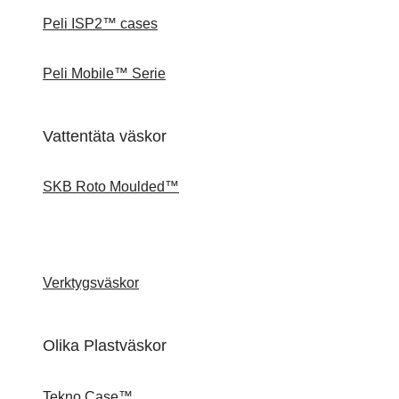
Peli ISP2™ cases
Peli Mobile™ Serie
Vattentäta väskor
SKB Roto Moulded™
Verktygsväskor
Olika Plastväskor
Tekno Case™