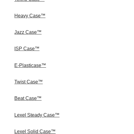
Heavy Case™
Jazz Case™
ISP Case™
E-Plasticase™
Twist Case™
Beat Case™
Lexel Steady Case™
Lexel Solid Case™