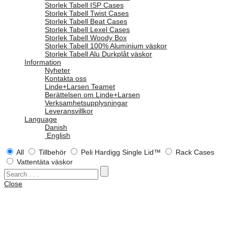
Storlek Tabell ISP Cases
Storlek Tabell Twist Cases
Storlek Tabell Beat Cases
Storlek Tabell Lexel Cases
Storlek Tabell Woody Box
Storlek Tabell 100% Aluminium väskor
Storlek Tabell Alu Durkplåt väskor
Information
Nyheter
Kontakta oss
Linde+Larsen Teamet
Berättelsen om Linde+Larsen
Verksamhetsupplysningar
Leveransvillkor
Language
Danish
English
All
Tillbehör
Peli Hardigg Single Lid™
Rack Cases
Vattentäta väskor
Close