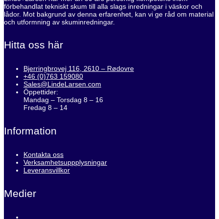
förbehandlat tekniskt skum till alla slags inredningar i väskor och
lådor. Mot bakgrund av denna erfarenhet, kan vi ge råd om material
och utformning av skuminredningar.
Hitta oss här
Bjerringbrovej 116, 2610 – Rødovre
+46 (0)763 159080
Sales@LindeLarsen.com
Öppettider:
Mandag – Torsdag 8 – 16
Fredag 8 – 14
Information
Kontakta oss
Verksamhetsuppplysningar
Leveransvillkor
Medier