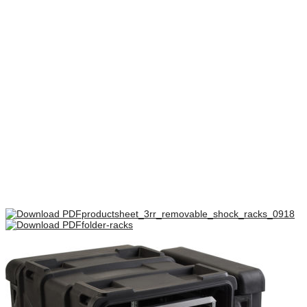
– Lock tätade med en packning.
Vikt
31,1 kg
Dimensioner
1144 × 605 × 390 mm
Front låg mm
51
Bag låg mm
127
Rack skinne dybde mm
876
There are no reviews yet.
Only logged in customers who have purchased this product may
leave a review.
productsheet_3rr_removable_shock_racks_0918
folder-racks