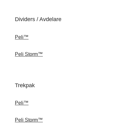
Dividers / Avdelare
Peli™
Peli Storm™
Trekpak
Peli™
Peli Storm™