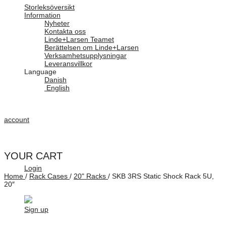
Storleksöversikt
Information
Nyheter
Kontakta oss
Linde+Larsen Teamet
Berättelsen om Linde+Larsen
Verksamhetsupplysningar
Leveransvillkor
Language
Danish
English
account
YOUR CART
Login
Home
/
Rack Cases
/
20" Racks
/
SKB 3RS Static Shock Rack 5U,
20″
Sign up