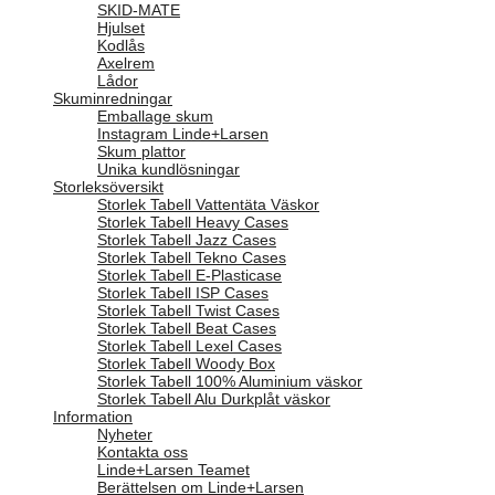
SKID-MATE
Hjulset
Kodlås
Axelrem
Lådor
Skuminredningar
Emballage skum
Instagram Linde+Larsen
Skum plattor
Unika kundlösningar
Storleksöversikt
Storlek Tabell Vattentäta Väskor
Storlek Tabell Heavy Cases
Storlek Tabell Jazz Cases
Storlek Tabell Tekno Cases
Storlek Tabell E-Plasticase
Storlek Tabell ISP Cases
Storlek Tabell Twist Cases
Storlek Tabell Beat Cases
Storlek Tabell Lexel Cases
Storlek Tabell Woody Box
Storlek Tabell 100% Aluminium väskor
Storlek Tabell Alu Durkplåt väskor
Information
Nyheter
Kontakta oss
Linde+Larsen Teamet
Berättelsen om Linde+Larsen