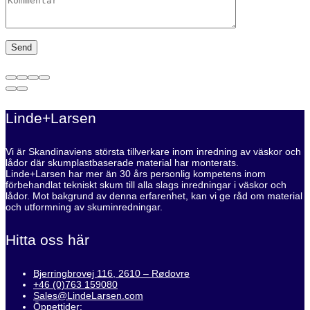
Linde+Larsen
Vi är Skandinaviens största tillverkare inom inredning av väskor och
lådor där skumplastbaserade material har monterats.
Linde+Larsen har mer än 30 års personlig kompetens inom
förbehandlat tekniskt skum till alla slags inredningar i väskor och
lådor. Mot bakgrund av denna erfarenhet, kan vi ge råd om material
och utformning av skuminredningar.
Hitta oss här
Bjerringbrovej 116, 2610 – Rødovre
+46 (0)763 159080
Sales@LindeLarsen.com
Öppettider: