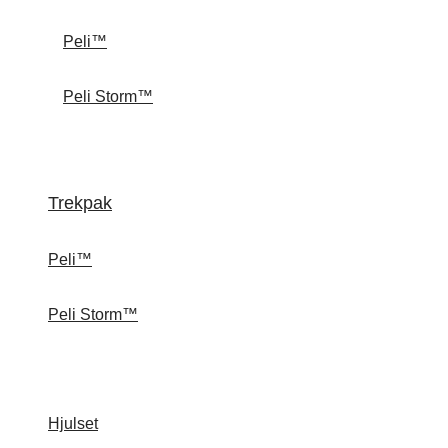
Peli™
Peli Storm™
Trekpak
Peli™
Peli Storm™
Hjulset