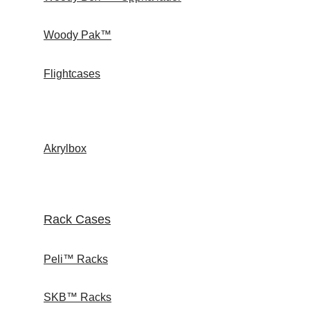
Woody Pak™
Flightcases
Akrylbox
Rack Cases
Peli™ Racks
SKB™ Racks