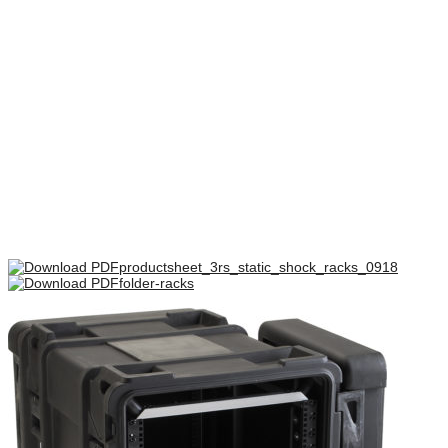
Dimensioner
819 × 607 × 433 mm
Front låg mm
51
Bag låg mm
51
Rack skinne dybde mm
622
There are no reviews yet.
Only logged in customers who have purchased this product may
leave a review.
productsheet_3rs_static_shock_racks_0918
folder-racks