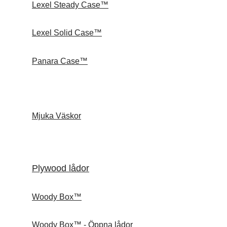
Lexel Steady Case™
Lexel Solid Case™
Panara Case™
Mjuka Väskor
Plywood lådor
Woody Box™
Woody Box™ - Öppna lådor