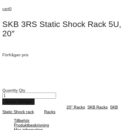
cart
0
SKB 3RS Static Shock Rack 5U,
20″
Dimensioner: 819 × 607 × 433 mm
Förfrågan pris
Art. Nummer:
3RS-6U20-22B
Rack djup: 622 mm
Djup på front lock: 50 mm
Djup på backsida lock: 50 mm
Quantity
Qty
Skicka förfrågan
SKU :
3RS-6U20-22B
Categories :
20" Racks
,
SKB Racks
,
SKB
Static Shock rack
Tag:
Racks
Tillbehör
Produktbeskrivning
Mer information