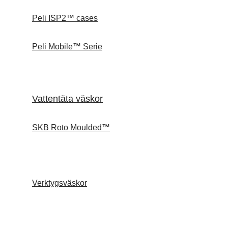
Peli ISP2™ cases
Peli Mobile™ Serie
Vattentäta väskor
SKB Roto Moulded™
Verktygsväskor