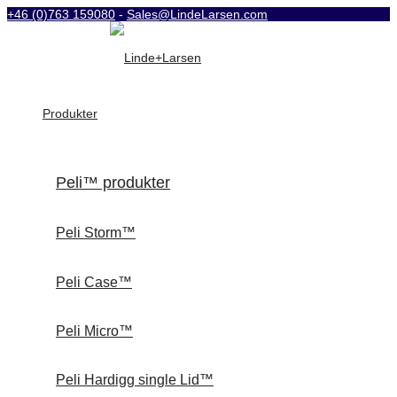
+46 (0)763 159080
-
Sales@LindeLarsen.com
Produkter
Peli™ produkter
Peli Storm™
Peli Case™
Peli Micro™
Peli Hardigg single Lid™