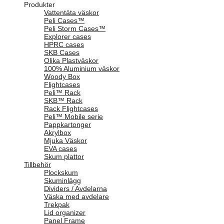
Produkter
Vattentäta väskor
Peli Cases™
Peli Storm Cases™
Explorer cases
HPRC cases
SKB Cases
Olika Plastväskor
100% Aluminium väskor
Woody Box
Flightcases
Peli™ Rack
SKB™ Rack
Rack Flightcases
Peli™ Mobile serie
Pappkartonger
Akrylbox
Mjuka Väskor
EVA cases
Skum plattor
Tillbehör
Plockskum
Skuminlägg
Dividers / Avdelarna
Väska med avdelare
Trekpak
Lid organizer
Panel Frame