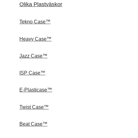
Olika Plastväskor
Tekno Case™
Heavy Case™
Jazz Case™
ISP Case™
E-Plasticase™
Twist Case™
Beat Case™