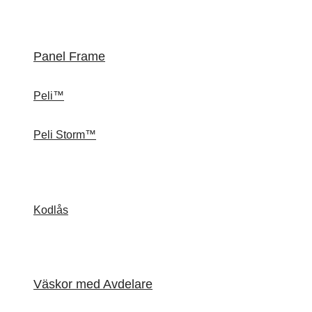
Panel Frame
Peli™
Peli Storm™
Kodlås
Väskor med Avdelare