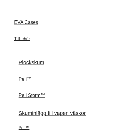
EVA Cases
Tillbehör
Plockskum
Peli™
Peli Storm™
Skuminlägg till vapen väskor
Peli™