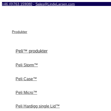
+46 (0)763 159080
-
Sales@LindeLarsen.com
Produkter
Peli™ produkter
Peli Storm™
Peli Case™
Peli Micro™
Peli Hardigg single Lid™