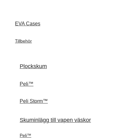
EVA Cases
Tillbehör
Plockskum
Peli™
Peli Storm™
Skuminlägg till vapen väskor
Peli™