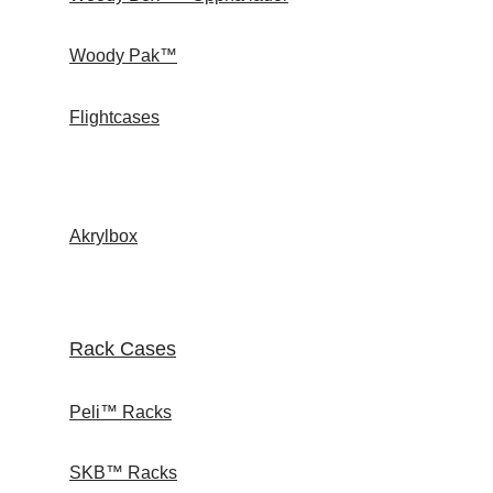
Woody Pak™
Flightcases
Akrylbox
Rack Cases
Peli™ Racks
SKB™ Racks