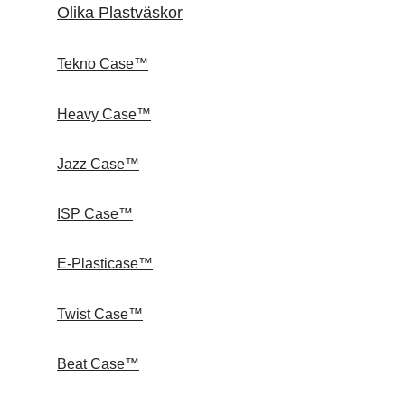
Olika Plastväskor
Tekno Case™
Heavy Case™
Jazz Case™
ISP Case™
E-Plasticase™
Twist Case™
Beat Case™