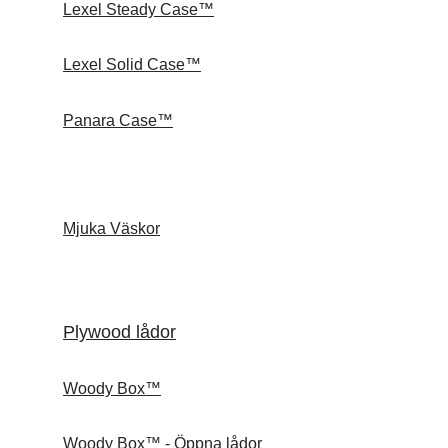
Lexel Steady Case™
Lexel Solid Case™
Panara Case™
Mjuka Väskor
Plywood lådor
Woody Box™
Woody Box™ - Öppna lådor