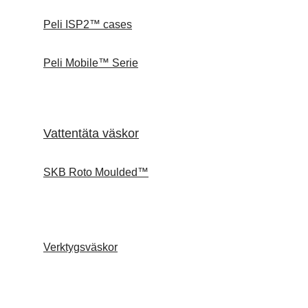
Peli ISP2™ cases
Peli Mobile™ Serie
Vattentäta väskor
SKB Roto Moulded™
Verktygsväskor