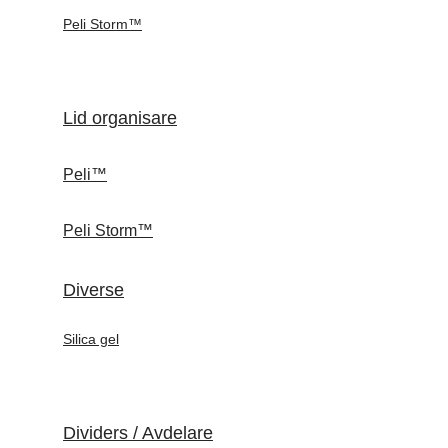
Peli Storm™
Lid organisare
Peli™
Peli Storm™
Diverse
Silica gel
Dividers / Avdelare