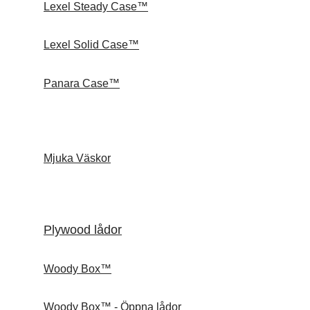
Lexel Steady Case™
Lexel Solid Case™
Panara Case™
Mjuka Väskor
Plywood lådor
Woody Box™
Woody Box™ - Öppna lådor