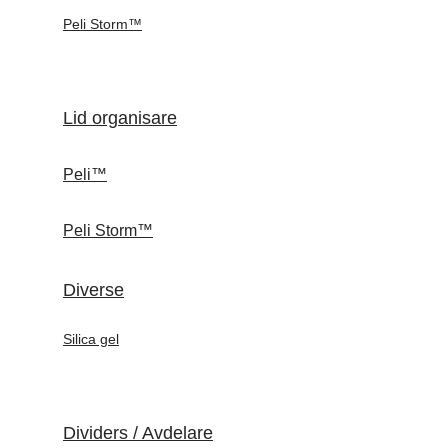
Peli Storm™
Lid organisare
Peli™
Peli Storm™
Diverse
Silica gel
Dividers / Avdelare