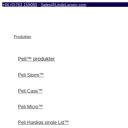
+46 (0)763 159080
-
Sales@LindeLarsen.com
Produkter
Peli™ produkter
Peli Storm™
Peli Case™
Peli Micro™
Peli Hardigg single Lid™