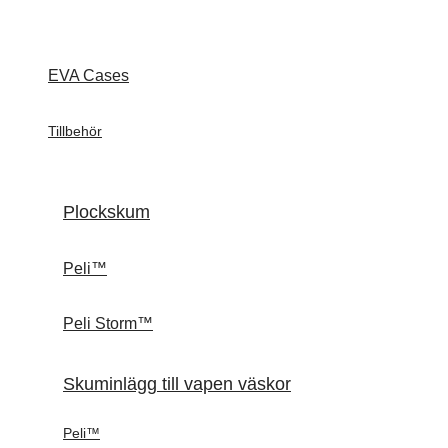
EVA Cases
Tillbehör
Plockskum
Peli™
Peli Storm™
Skuminlägg till vapen väskor
Peli™