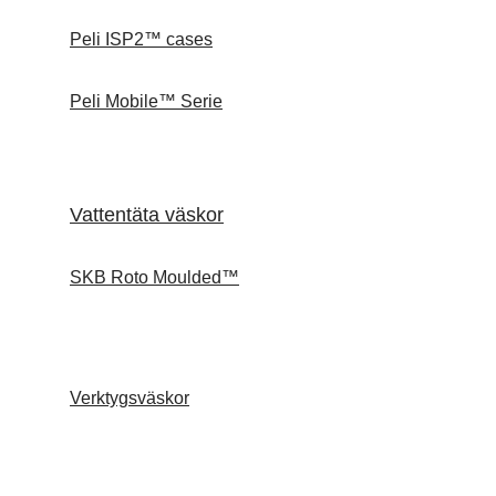
Peli ISP2™ cases
Peli Mobile™ Serie
Vattentäta väskor
SKB Roto Moulded™
Verktygsväskor