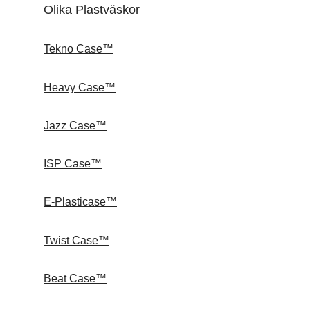
Olika Plastväskor
Tekno Case™
Heavy Case™
Jazz Case™
ISP Case™
E-Plasticase™
Twist Case™
Beat Case™