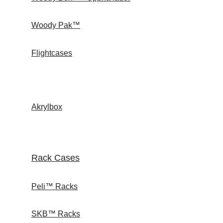
Woody Pak™
Flightcases
Akrylbox
Rack Cases
Peli™ Racks
SKB™ Racks