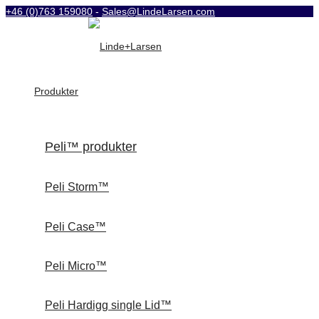
+46 (0)763 159080
-
Sales@LindeLarsen.com
Produkter
Peli™ produkter
Peli Storm™
Peli Case™
Peli Micro™
Peli Hardigg single Lid™