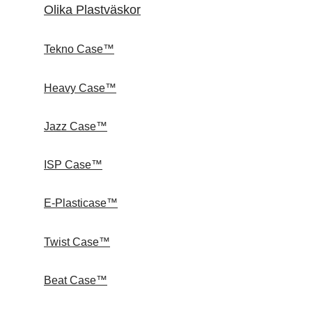
Olika Plastväskor
Tekno Case™
Heavy Case™
Jazz Case™
ISP Case™
E-Plasticase™
Twist Case™
Beat Case™