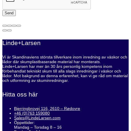
Linde+Larsen
Vi är Skandinaviens största tillverkare inom inredning av väskor och
lådor där skumplastbaserade material har monterats.
Linde+Larsen har mer än 30 års personlig kompetens inom
förbehandlat tekniskt skum till alla slags inredningar i väskor och
lådor. Mot bakgrund av denna erfarenhet, kan vi ge råd om material
och utformning av skuminredningar.
Hitta oss här
Bjerringbrovej 116, 2610 – Rødovre
+46 (0)763 159080
Sales@LindeLarsen.com
Öppettider:
Mandag – Torsdag 8 – 16