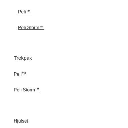
Peli™
Peli Storm™
Trekpak
Peli™
Peli Storm™
Hjulset