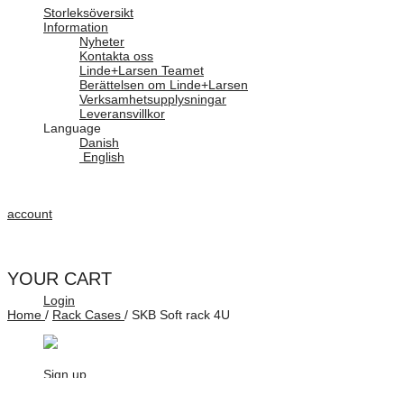
Storleksöversikt
Information
Nyheter
Kontakta oss
Linde+Larsen Teamet
Berättelsen om Linde+Larsen
Verksamhetsupplysningar
Leveransvillkor
Language
Danish
English
account
YOUR CART
Login
Home
/
Rack Cases
/
SKB Soft rack 4U
Sign up