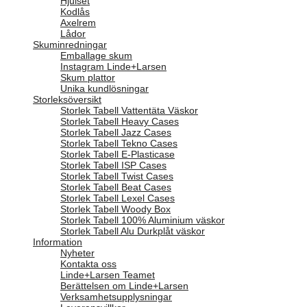
Hjulset
Kodlås
Axelrem
Lådor
Skuminredningar
Emballage skum
Instagram Linde+Larsen
Skum plattor
Unika kundlösningar
Storleksöversikt
Storlek Tabell Vattentäta Väskor
Storlek Tabell Heavy Cases
Storlek Tabell Jazz Cases
Storlek Tabell Tekno Cases
Storlek Tabell E-Plasticase
Storlek Tabell ISP Cases
Storlek Tabell Twist Cases
Storlek Tabell Beat Cases
Storlek Tabell Lexel Cases
Storlek Tabell Woody Box
Storlek Tabell 100% Aluminium väskor
Storlek Tabell Alu Durkplåt väskor
Information
Nyheter
Kontakta oss
Linde+Larsen Teamet
Berättelsen om Linde+Larsen
Verksamhetsupplysningar