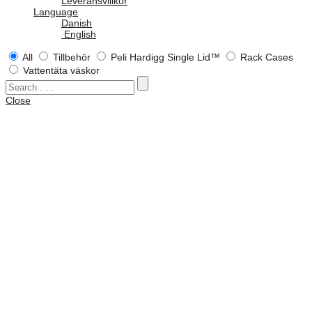
Leveransvillkor
Language
Danish
English
All
Tillbehör
Peli Hardigg Single Lid™
Rack Cases
Vattentäta väskor
Close