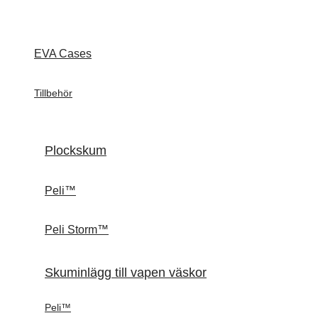
EVA Cases
Tillbehör
Plockskum
Peli™
Peli Storm™
Skuminlägg till vapen väskor
Peli™