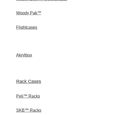
Woody Pak™
Flightcases
Akrylbox
Rack Cases
Peli™ Racks
SKB™ Racks