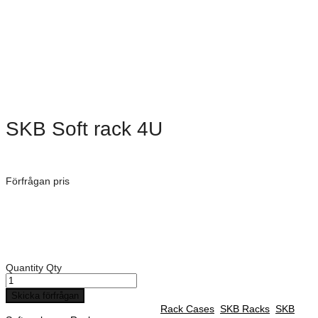
SKB Soft rack 4U
Dimensioner: 527 × 445 × 260 mm
Förfrågan pris
Art. Nummer:
1SKB-SC194U
Rack djup: 368 mm
Djup på front lock: 32 mm
Djup på backsida lock: 32 mm
Quantity
Qty
Skicka förfrågan
SKU :
1SKB-SC194U
Categories :
Rack Cases
,
SKB Racks
,
SKB