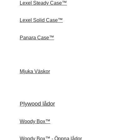
Lexel Steady Case™
Lexel Solid Case™
Panara Case™
Mjuka Väskor
Plywood lådor
Woody Box™
Woody Box™ - Öppna lådor