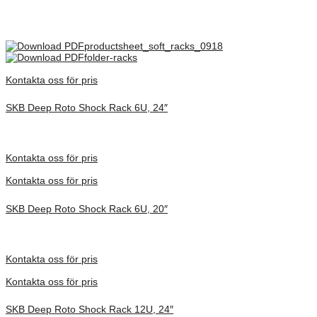
Only logged in customers who have purchased this product may
leave a review.
productsheet_soft_racks_0918
folder-racks
Kontakta oss för pris
SKB Deep Roto Shock Rack 6U, 24″
Inv. Mått 914 × 680 × 495 mm
Förfrågan pris
Kontakta oss för pris
Kontakta oss för pris
SKB Deep Roto Shock Rack 6U, 20″
Inv. Mått 686 × 705 × 486 mm
Förfrågan pris
Kontakta oss för pris
Kontakta oss för pris
SKB Deep Roto Shock Rack 12U, 24″