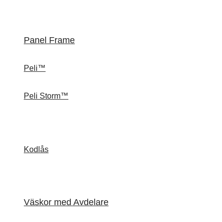
Panel Frame
Peli™
Peli Storm™
Kodlås
Väskor med Avdelare