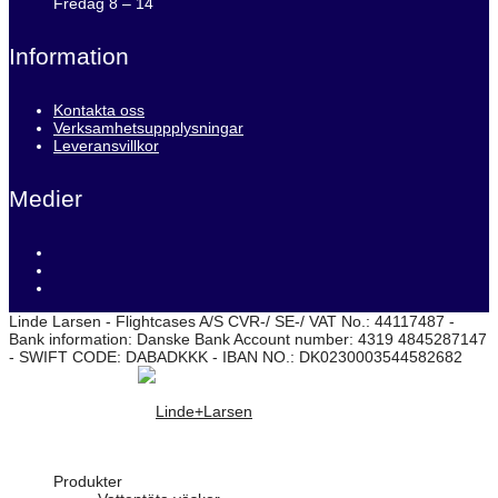
Fredag 8 – 14
Information
Kontakta oss
Verksamhetsuppplysningar
Leveransvillkor
Medier
Linde Larsen - Flightcases A/S CVR-/ SE-/ VAT No.: 44117487 -
Bank information: Danske Bank Account number: 4319 4845287147
- SWIFT CODE: DABADKKK - IBAN NO.: DK0230003544582682
Produkter