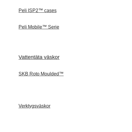
Peli ISP2™ cases
Peli Mobile™ Serie
Vattentäta väskor
SKB Roto Moulded™
Verktygsväskor