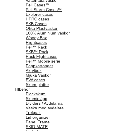
Vattentäta väskor
Peli Cases™
Peli Storm Cases™
Explorer cases
HPRC cases
SKB Cases
Olika Plastväskor
100% Aluminium väskor
Woody Box
Flightcases
Peli™ Rack
SKB™ Rack
Rack Flightcases
Peli™ Mobile serie
Pappkartonger
Akrylbox
Mjuka Väskor
EVA cases
Skum plattor
Tillbehör
Plockskum
Skuminlägg
Dividers / Avdelarna
Väska med avdelare
Trekpak
Lid organizer
Panel Frame
SKID-MATE