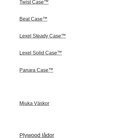
Twist Case™
Beat Case™
Lexel Steady Case™
Lexel Solid Case™
Panara Case™
Mjuka Väskor
Plywood lådor