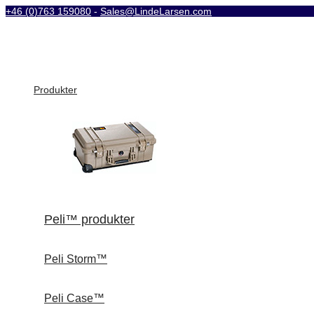
+46 (0)763 159080
-
Sales@LindeLarsen.com
Produkter
Peli™ produkter
Peli Storm™
Peli Case™