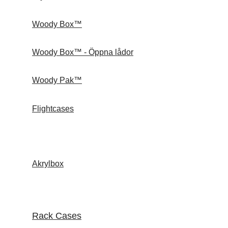
Woody Box™
Woody Box™ - Öppna lådor
Woody Pak™
Flightcases
Akrylbox
Rack Cases