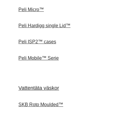
Peli Micro™
Peli Hardigg single Lid™
Peli ISP2™ cases
Peli Mobile™ Serie
Vattentäta väskor
SKB Roto Moulded™