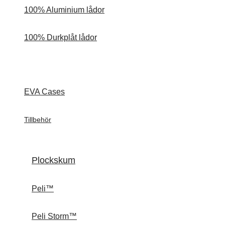
100% Aluminium lådor
100% Durkplåt lådor
EVA Cases
Tillbehör
Plockskum
Peli™
Peli Storm™