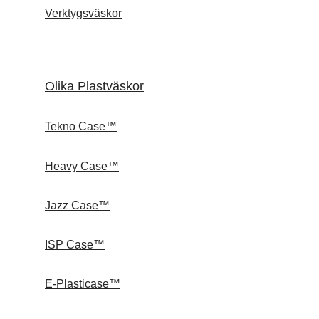
Verktygsväskor
Olika Plastväskor
Tekno Case™
Heavy Case™
Jazz Case™
ISP Case™
E-Plasticase™