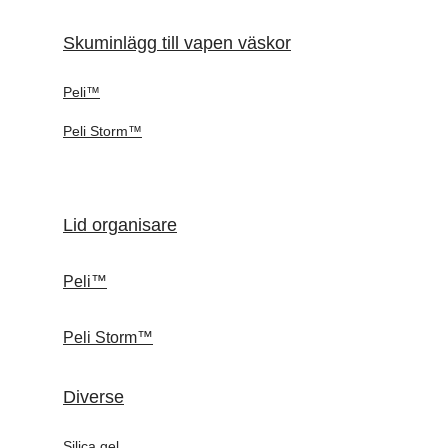
Skuminlägg till vapen väskor
Peli™
Peli Storm™
Lid organisare
Peli™
Peli Storm™
Diverse
Silica gel