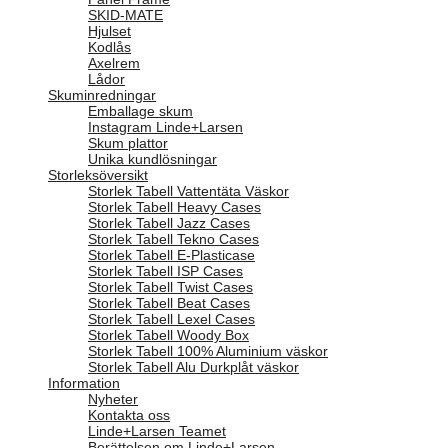
SKID-MATE
Hjulset
Kodlås
Axelrem
Lådor
Skuminredningar
Emballage skum
Instagram Linde+Larsen
Skum plattor
Unika kundlösningar
Storleksöversikt
Storlek Tabell Vattentäta Väskor
Storlek Tabell Heavy Cases
Storlek Tabell Jazz Cases
Storlek Tabell Tekno Cases
Storlek Tabell E-Plasticase
Storlek Tabell ISP Cases
Storlek Tabell Twist Cases
Storlek Tabell Beat Cases
Storlek Tabell Lexel Cases
Storlek Tabell Woody Box
Storlek Tabell 100% Aluminium väskor
Storlek Tabell Alu Durkplåt väskor
Information
Nyheter
Kontakta oss
Linde+Larsen Teamet
Berättelsen om Linde+Larsen