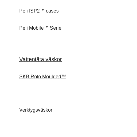
Peli ISP2™ cases
Peli Mobile™ Serie
Vattentäta väskor
SKB Roto Moulded™
Verktygsväskor