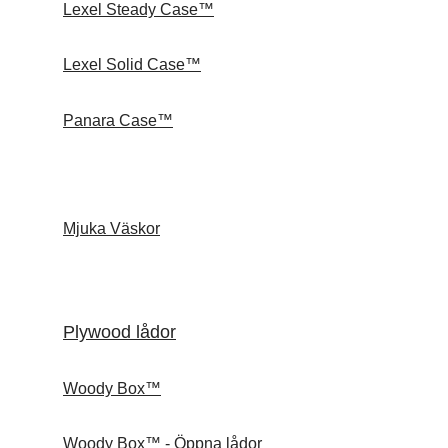
Lexel Steady Case™
Lexel Solid Case™
Panara Case™
Mjuka Väskor
Plywood lådor
Woody Box™
Woody Box™ - Öppna lådor