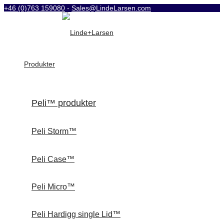
+46 (0)763 159080
-
Sales@LindeLarsen.com
Produkter
Peli™ produkter
Peli Storm™
Peli Case™
Peli Micro™
Peli Hardigg single Lid™