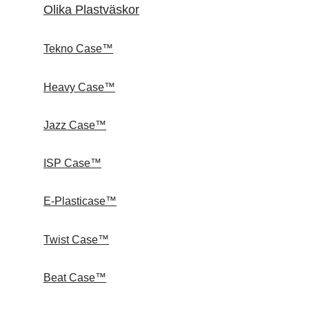
Olika Plastväskor
Tekno Case™
Heavy Case™
Jazz Case™
ISP Case™
E-Plasticase™
Twist Case™
Beat Case™