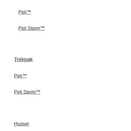
Peli™
Peli Storm™
Trekpak
Peli™
Peli Storm™
Hjulset