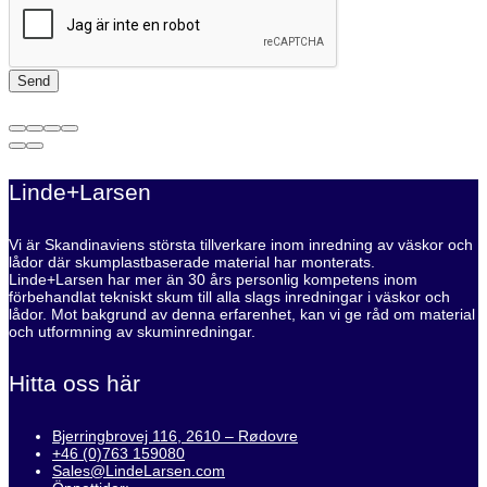
Linde+Larsen
Vi är Skandinaviens största tillverkare inom inredning av väskor och
lådor där skumplastbaserade material har monterats.
Linde+Larsen har mer än 30 års personlig kompetens inom
förbehandlat tekniskt skum till alla slags inredningar i väskor och
lådor. Mot bakgrund av denna erfarenhet, kan vi ge råd om material
och utformning av skuminredningar.
Hitta oss här
Bjerringbrovej 116, 2610 – Rødovre
+46 (0)763 159080
Sales@LindeLarsen.com