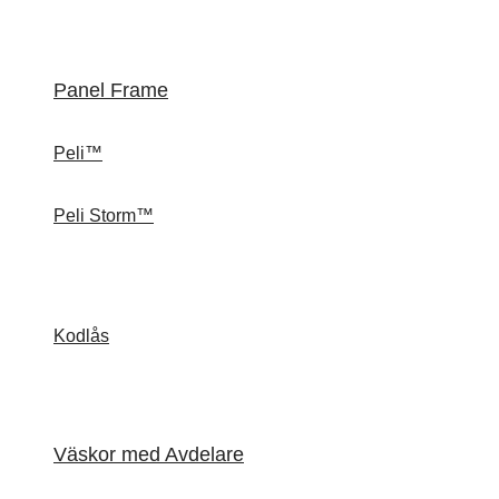
Panel Frame
Peli™
Peli Storm™
Kodlås
Väskor med Avdelare