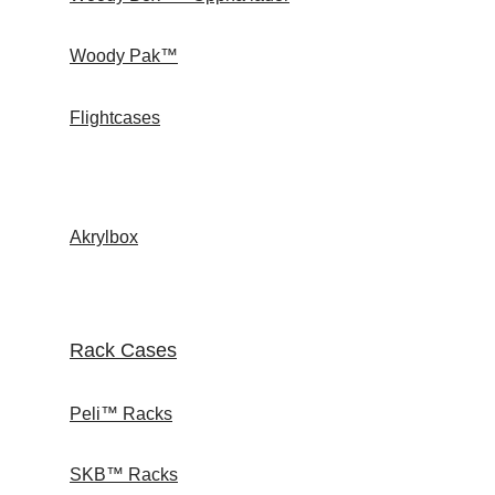
Woody Pak™
Flightcases
Akrylbox
Rack Cases
Peli™ Racks
SKB™ Racks