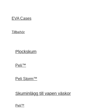
EVA Cases
Tillbehör
Plockskum
Peli™
Peli Storm™
Skuminlägg till vapen väskor
Peli™