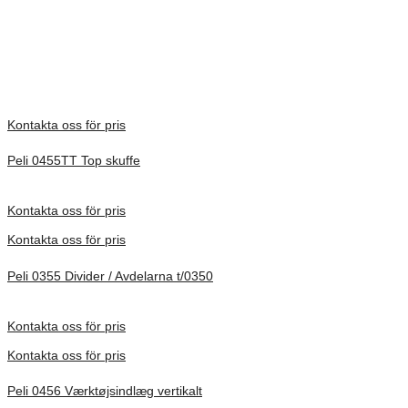
Temperaturområde: -20 / + 60 °.
There are no reviews yet.
Only logged in customers who have purchased this product may
leave a review.
Kontakta oss för pris
Peli 0455TT Top skuffe
Förfrågan pris
Kontakta oss för pris
Kontakta oss för pris
Peli 0355 Divider / Avdelarna t/0350
Förfrågan pris
Kontakta oss för pris
Kontakta oss för pris
Peli 0456 Værktøjsindlæg vertikalt