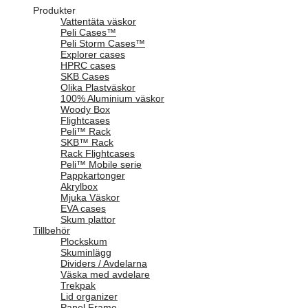
Produkter
Vattentäta väskor
Peli Cases™
Peli Storm Cases™
Explorer cases
HPRC cases
SKB Cases
Olika Plastväskor
100% Aluminium väskor
Woody Box
Flightcases
Peli™ Rack
SKB™ Rack
Rack Flightcases
Peli™ Mobile serie
Pappkartonger
Akrylbox
Mjuka Väskor
EVA cases
Skum plattor
Tillbehör
Plockskum
Skuminlägg
Dividers / Avdelarna
Väska med avdelare
Trekpak
Lid organizer
Panel Frame