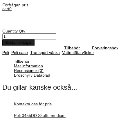
Förfrågan pris
cart
0
Art. Nummer:
0454-410-000E
Peli 0456 Værktøjsindlæg vertikalt
Quantity
Qty
Skicka förfrågan
SKU :
0454-410-000E
Category :
Tillbehör
Tags:
Förvaringsbox
,
Peli
,
Peli case
,
Transport väska
,
Vattentäta väskor
Tillbehör
Mer information
Recensioner (0)
Broschyr / Datablad
Du gillar kanske också…
Kontakta oss för pris
Peli 0455DD Skuffe medium
Förfrågan pris