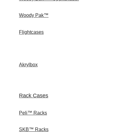
Woody Pak™
Flightcases
Akrylbox
Rack Cases
Peli™ Racks
SKB™ Racks