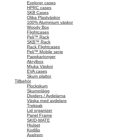
Explorer cases
HPRC cases
SKB Cases
Olika Plastväskor
100% Aluminium väskor
Woody Box
Flightcases
Peli™ Rack
SKB™ Rack
Rack Flightcases
Peli™ Mobile serie
Pappkartonger
Akrylbox
Mjuka Väskor
EVA cases
Skum plattor
Tillbehör
Plockskum
Skuminlägg
Dividers / Avdelarna
Väska med avdelare
Trekpak
Lid organizer
Panel Frame
SKID-MATE
Hjulset
Kodlås
Axelrem