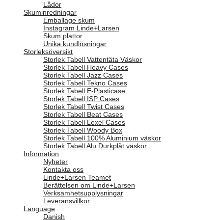
Lådor
Skuminredningar
Emballage skum
Instagram Linde+Larsen
Skum plattor
Unika kundlösningar
Storleksöversikt
Storlek Tabell Vattentäta Väskor
Storlek Tabell Heavy Cases
Storlek Tabell Jazz Cases
Storlek Tabell Tekno Cases
Storlek Tabell E-Plasticase
Storlek Tabell ISP Cases
Storlek Tabell Twist Cases
Storlek Tabell Beat Cases
Storlek Tabell Lexel Cases
Storlek Tabell Woody Box
Storlek Tabell 100% Aluminium väskor
Storlek Tabell Alu Durkplåt väskor
Information
Nyheter
Kontakta oss
Linde+Larsen Teamet
Berättelsen om Linde+Larsen
Verksamhetsupplysningar
Leveransvillkor
Language
Danish