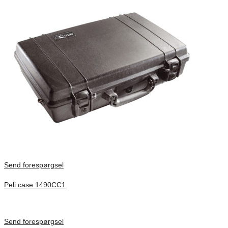
Send forespørgsel
Peli case 1490CC1
Inv. Mått 451 × 289 × 105 mm
Förfrågan pris
Send forespørgsel