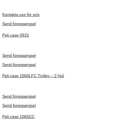
Inv. Mått 122 × 57 × 14 mm
Förfrågan pris
Kontakta oss för pris
Send forespørgsel
Peli case 0915
Inv. Mått 122 × 57 × 14 mm
Förfrågan pris
Send forespørgsel
Send forespørgsel
Peli case 1560LFC Trolley – 2 hjul
Inv. Mått 506 × 38 × 229 mm
Förfrågan pris
Send forespørgsel
Send forespørgsel
Peli case 1065CC
Inv. Mått 253 × 197 × 21 mm