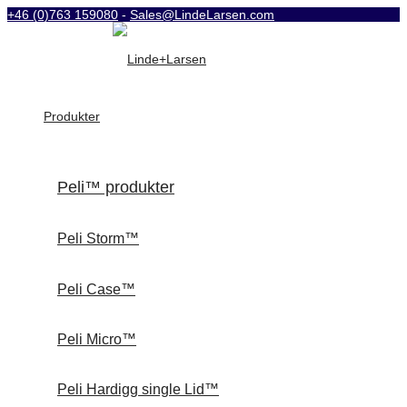
+46 (0)763 159080
-
Sales@LindeLarsen.com
Produkter
Peli™ produkter
Peli Storm™
Peli Case™
Peli Micro™
Peli Hardigg single Lid™