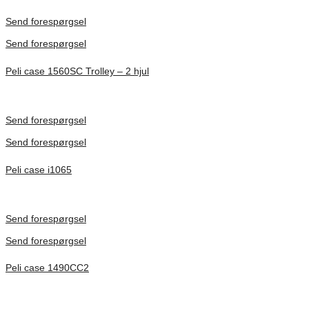
Förfrågan pris
Send forespørgsel
Send forespørgsel
Peli case 1560SC Trolley – 2 hjul
Inv. Mått 506 × 38 × 229 mm
Förfrågan pris
Send forespørgsel
Send forespørgsel
Peli case i1065
Inv. Mått 253 × 197 × 21 mm
Förfrågan pris
Send forespørgsel
Send forespørgsel
Peli case 1490CC2
Inv. Mått 451 × 289 × 105 mm
Förfrågan pris