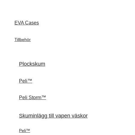
EVA Cases
Tillbehör
Plockskum
Peli™
Peli Storm™
Skuminlägg till vapen väskor
Peli™