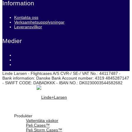
Information
Kontakta oss
Verksamhetsuppplysningar
Leveransvillkor
Medier
Linde Larsen - Flightcases A/S CVR-/ SE-/ VAT No.: 44117487 -
Bank information: Danske Bank Account number: 4319 4845287147
- SWIFT CODE: DABADKKK - IBAN NO.: DK0230003544582682
Produkter
Vattentäta väskor
Peli Cases™
Peli Storm Cases™