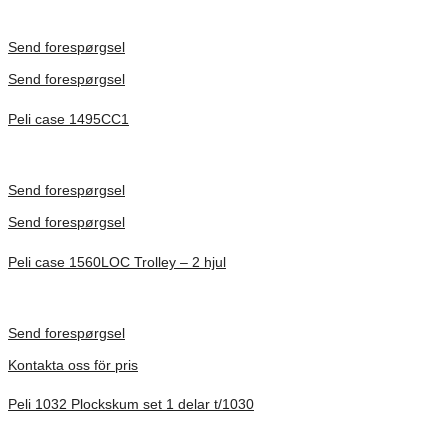
Inv. Mått 471 × 252 × 277 mm
Förfrågan pris
Send forespørgsel
Send forespørgsel
Peli case 1495CC1
Inv. Mått 479 × 333 × 97 mm
Förfrågan pris
Send forespørgsel
Send forespørgsel
Peli case 1560LOC Trolley – 2 hjul
Inv. Mått 506 × 38 × 229 mm
Förfrågan pris
Send forespørgsel
Kontakta oss för pris
Peli 1032 Plockskum set 1 delar t/1030
Förfrågan pris