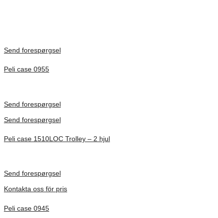
There are no reviews yet.
Only logged in customers who have purchased this product may
leave a review.
Send forespørgsel
Peli case 0955
Inv. Mått 122 × 57 × 14 mm
Förfrågan pris
Send forespørgsel
Send forespørgsel
Peli case 1510LOC Trolley – 2 hjul
Inv. Mått 501 × 279 × 193 mm
Förfrågan pris
Send forespørgsel
Kontakta oss för pris
Peli case 0945