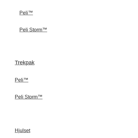
Peli™
Peli Storm™
Trekpak
Peli™
Peli Storm™
Hjulset