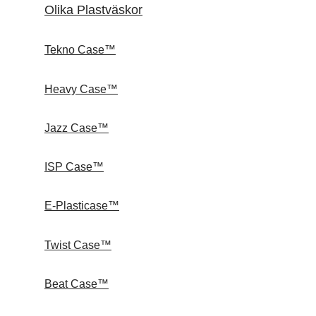
Olika Plastväskor
Tekno Case™
Heavy Case™
Jazz Case™
ISP Case™
E-Plasticase™
Twist Case™
Beat Case™