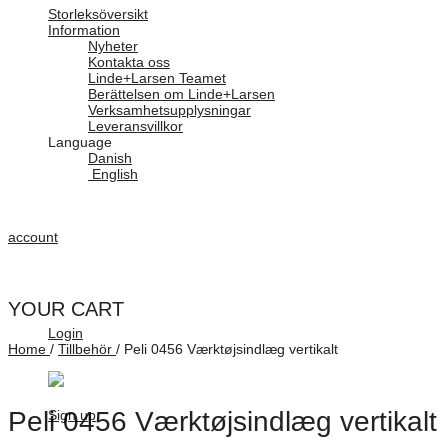
Storleksöversikt
Information
Nyheter
Kontakta oss
Linde+Larsen Teamet
Berättelsen om Linde+Larsen
Verksamhetsupplysningar
Leveransvillkor
Language
Danish
English
account
YOUR CART
Login
Home
/
Tillbehör
/
Peli 0456 Værktøjsindlæg vertikalt
Peli 0456 Værktøjsindlæg vertikalt
Sign up