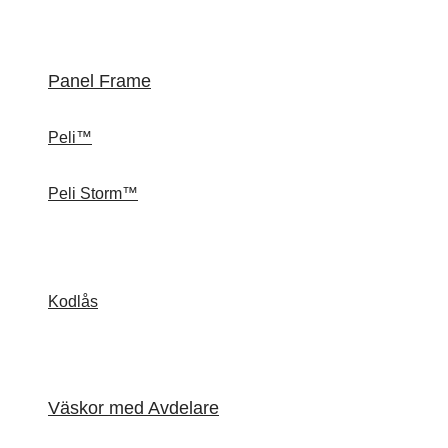
Panel Frame
Peli™
Peli Storm™
Kodlås
Väskor med Avdelare