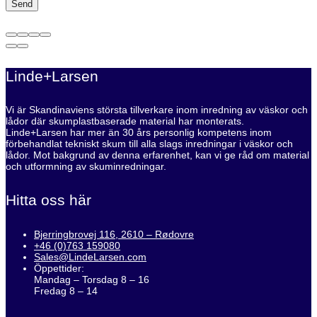
Linde+Larsen
Vi är Skandinaviens största tillverkare inom inredning av väskor och
lådor där skumplastbaserade material har monterats.
Linde+Larsen har mer än 30 års personlig kompetens inom
förbehandlat tekniskt skum till alla slags inredningar i väskor och
lådor. Mot bakgrund av denna erfarenhet, kan vi ge råd om material
och utformning av skuminredningar.
Hitta oss här
Bjerringbrovej 116, 2610 – Rødovre
+46 (0)763 159080
Sales@LindeLarsen.com
Öppettider:
Mandag – Torsdag 8 – 16
Fredag 8 – 14