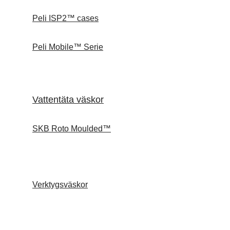
Peli ISP2™ cases
Peli Mobile™ Serie
Vattentäta väskor
SKB Roto Moulded™
Verktygsväskor