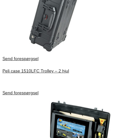
Send forespørgsel
Peli case 1510LFC Trolley – 2 hjul
Inv. Mått 501 × 279 × 193 mm
Förfrågan pris
Send forespørgsel