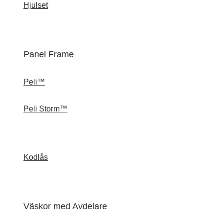
Hjulset
Panel Frame
Peli™
Peli Storm™
Kodlås
Väskor med Avdelare