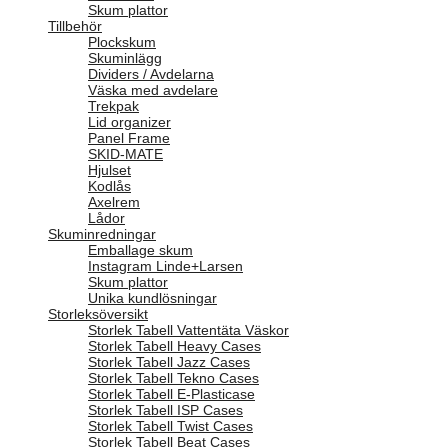
Skum plattor
Tillbehör
Plockskum
Skuminlägg
Dividers / Avdelarna
Väska med avdelare
Trekpak
Lid organizer
Panel Frame
SKID-MATE
Hjulset
Kodlås
Axelrem
Lådor
Skuminredningar
Emballage skum
Instagram Linde+Larsen
Skum plattor
Unika kundlösningar
Storleksöversikt
Storlek Tabell Vattentäta Väskor
Storlek Tabell Heavy Cases
Storlek Tabell Jazz Cases
Storlek Tabell Tekno Cases
Storlek Tabell E-Plasticase
Storlek Tabell ISP Cases
Storlek Tabell Twist Cases
Storlek Tabell Beat Cases