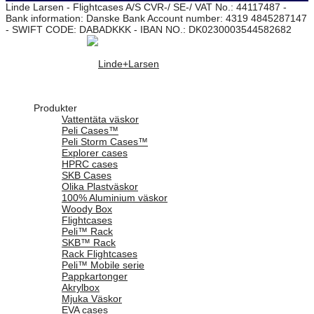
Linde Larsen - Flightcases A/S CVR-/ SE-/ VAT No.: 44117487 -
Bank information: Danske Bank Account number: 4319 4845287147
- SWIFT CODE: DABADKKK - IBAN NO.: DK0230003544582682
Produkter
Vattentäta väskor
Peli Cases™
Peli Storm Cases™
Explorer cases
HPRC cases
SKB Cases
Olika Plastväskor
100% Aluminium väskor
Woody Box
Flightcases
Peli™ Rack
SKB™ Rack
Rack Flightcases
Peli™ Mobile serie
Pappkartonger
Akrylbox
Mjuka Väskor
EVA cases