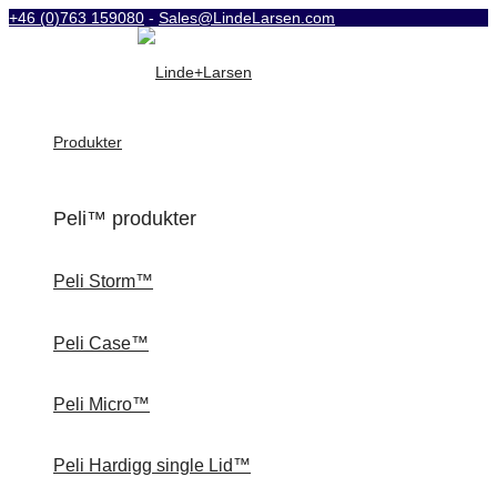
+46 (0)763 159080
-
Sales@LindeLarsen.com
Produkter
Peli™ produkter
Peli Storm™
Peli Case™
Peli Micro™
Peli Hardigg single Lid™