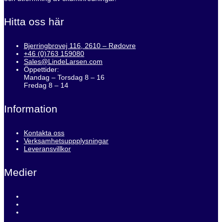
Hitta oss här
Bjerringbrovej 116, 2610 – Rødovre
+46 (0)763 159080
Sales@LindeLarsen.com
Öppettider:
Mandag – Torsdag 8 – 16
Fredag 8 – 14
Information
Kontakta oss
Verksamhetsuppplysningar
Leveransvillkor
Medier