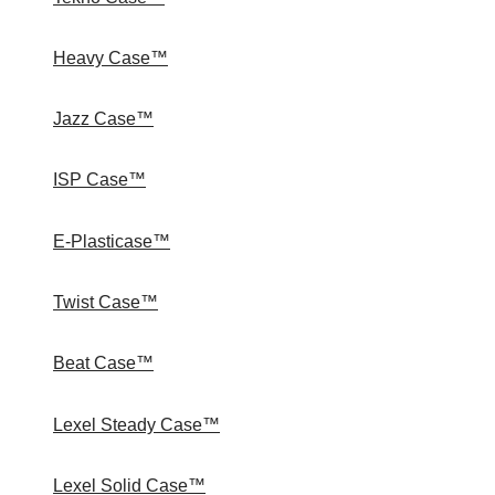
Heavy Case™
Jazz Case™
ISP Case™
E-Plasticase™
Twist Case™
Beat Case™
Lexel Steady Case™
Lexel Solid Case™