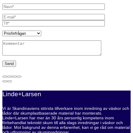
Linde+Larsen
Vi är Skandinaviens största tillverkare inom inredning av väskor och
lådor där skumplastbaserade material har monterats.
Linde+Larsen har mer än 30 års personlig kompetens inom
förbehandlat tekniskt skum till alla slags inredningar i väskor och
lådor. Mot bakgrund av denna erfarenhet, kan vi ge råd om material
och utformning av skuminredningar.