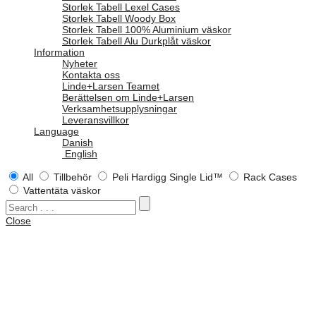
Storlek Tabell Lexel Cases
Storlek Tabell Woody Box
Storlek Tabell 100% Aluminium väskor
Storlek Tabell Alu Durkplåt väskor
Information
Nyheter
Kontakta oss
Linde+Larsen Teamet
Berättelsen om Linde+Larsen
Verksamhetsupplysningar
Leveransvillkor
Language
Danish
English
All
Tillbehör
Peli Hardigg Single Lid™
Rack Cases
Vattentäta väskor
Close