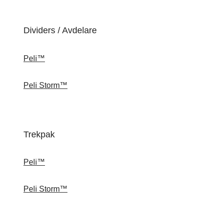
Dividers / Avdelare
Peli™
Peli Storm™
Trekpak
Peli™
Peli Storm™