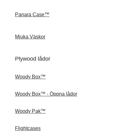
Panara Case™
Mjuka Väskor
Plywood lådor
Woody Box™
Woody Box™ - Öppna lådor
Woody Pak™
Flightcases