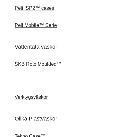
Peli ISP2™ cases
Peli Mobile™ Serie
Vattentäta väskor
SKB Roto Moulded™
Verktygsväskor
Olika Plastväskor
Tekno Case™