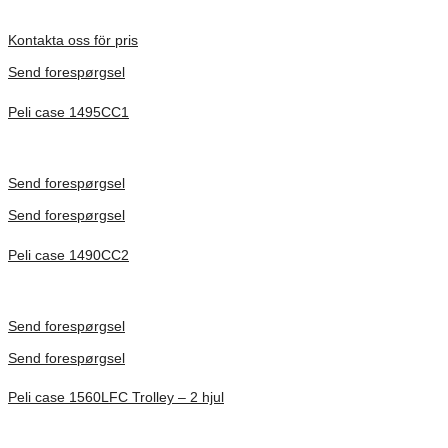
Förfrågan pris
Kontakta oss för pris
Send forespørgsel
Peli case 1495CC1
Inv. Mått 479 × 333 × 97 mm
Förfrågan pris
Send forespørgsel
Send forespørgsel
Peli case 1490CC2
Inv. Mått 451 × 289 × 105 mm
Förfrågan pris
Send forespørgsel
Send forespørgsel
Peli case 1560LFC Trolley – 2 hjul
Inv. Mått 506 × 38 × 229 mm