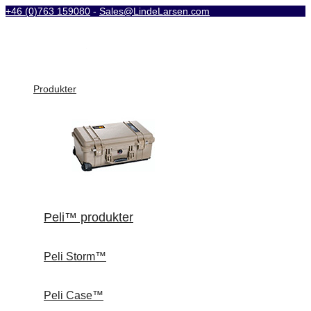
+46 (0)763 159080
-
Sales@LindeLarsen.com
Produkter
Peli™ produkter
Peli Storm™
Peli Case™