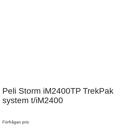
Peli Storm iM2400TP TrekPak
system t/iM2400
Dimensioner: 615 × 354 × 125 mm
Förfrågan pris
Art. Nummer:
IM2400-Trek