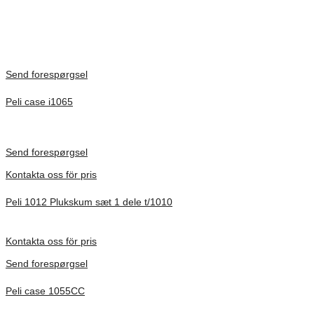
Send forespørgsel
Peli case i1065
Inv. Mått 253 × 197 × 21 mm
Förfrågan pris
Send forespørgsel
Kontakta oss för pris
Peli 1012 Plukskum sæt 1 dele t/1010
Förfrågan pris
Kontakta oss för pris
Send forespørgsel
Peli case 1055CC