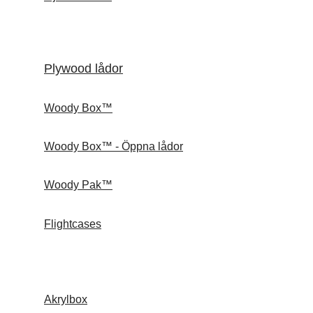
Plywood lådor
Woody Box™
Woody Box™ - Öppna lådor
Woody Pak™
Flightcases
Akrylbox