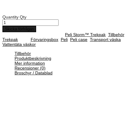
Peli Storm iM2400TP TrekPak system t/iM2400
Quantity
Qty
Skicka förfrågan
SKU :
IM2400-Trek
Categories :
Peli Storm™ Trekpak
,
Tillbehör
,
Trekpak
Tags:
Förvaringsbox
,
Peli
,
Peli case
,
Transport väska
,
Vattentäta väskor
Tillbehör
Produktbeskrivning
Mer information
Recensioner (0)
Broschyr / Datablad
Pelis exklusiva Trekpak-system gör att du själv kan inreda din Peli-
väska med den precision din utrustning förtjänar.
Du kommer att bli överraskad över hur mycket utrustning du kan få
ned i din Peli-väska. Men en tjocklek på bara 11 mm, utgör dessa
robusta paneler ett exakt skyddsnät utan att slösa på platsen.
Tillsammans med det medföljande 25 mm höga bottenskummet och
äggkartongsskummet i locket, ger Trekpak-systemet 360° skydd.
Trekpak-systemet använder tidigare installerade väggdelar,
skiljelinjer, låsstift och ett skärverktyg.
Lägg i utrustningen i Peli-väskan, mät upp och börja skära ut de
avdelande sektionerna och lås dem säkert på plats med de