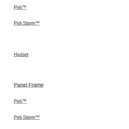
Peli™
Peli Storm™
Hjulset
Panel Frame
Peli™
Peli Storm™