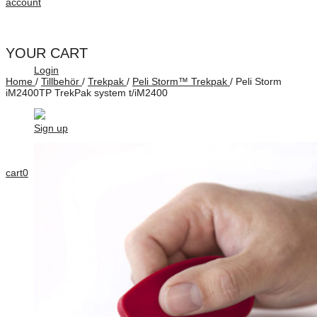
account
YOUR CART
Login
Home
/
Tillbehör
/
Trekpak
/
Peli Storm™ Trekpak
/
Peli Storm
iM2400TP TrekPak system t/iM2400
Sign up
cart
0