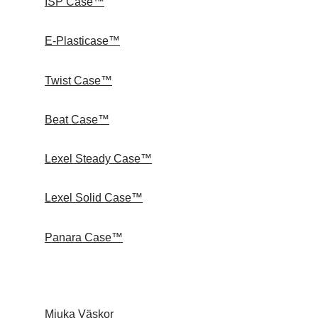
ISP Case™
E-Plasticase™
Twist Case™
Beat Case™
Lexel Steady Case™
Lexel Solid Case™
Panara Case™
Mjuka Väskor