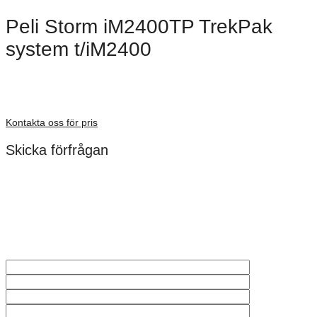
Peli Storm iM2400TP TrekPak
system t/iM2400
Dimensioner: 615 × 354 × 125 mm
Förfrågan pris
Kontakta oss för pris
Skicka förfrågan