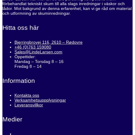
förbehandlat tekniskt skum till alla slags inredningar i väskor och
lådor. Mot bakgrund av denna erfarenhet, kan vi ge råd om material
och utformning av skuminredningar.
Hitta oss här
Bjerringbrovej 116, 2610 – Rødovre
+46 (0)763 159080
Sales@LindeLarsen.com
Öppettider:
Mandag – Torsdag 8 – 16
Fredag 8 – 14
Information
Kontakta oss
Verksamhetsuppplysningar
Leveransvillkor
Medier