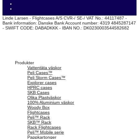
Linde Larsen - Flightcases A/S CVR-/ SE-/ VAT No.: 44117487 -
Bank information: Danske Bank Account number: 4319 4845287147
- SWIFT CODE: DABADKKK - IBAN NO.: DK0230003544582682
Produkter
Vattentäta väskor
Peli Cases™
Peli Storm Cases™
Explorer cases
HPRC cases
SKB Cases
Olika Plastväskor
100% Aluminium väskor
Woody Box
Flightcases
Peli™ Rack
SKB™ Rack
Rack Flightcases
Peli™ Mobile serie
Pappkartonger