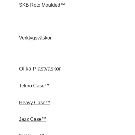
SKB Roto Moulded™
Verktygsväskor
Olika Plastväskor
Tekno Case™
Heavy Case™
Jazz Case™