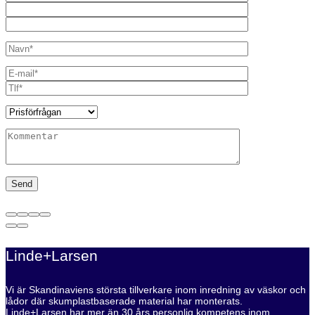
Linde+Larsen
Vi är Skandinaviens största tillverkare inom inredning av väskor och
lådor där skumplastbaserade material har monterats.
Linde+Larsen har mer än 30 års personlig kompetens inom