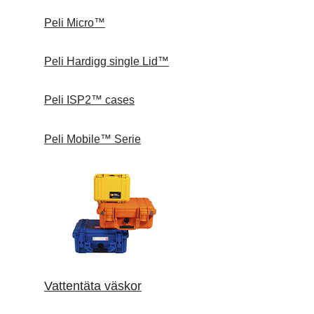
Peli Micro™
Peli Hardigg single Lid™
Peli ISP2™ cases
Peli Mobile™ Serie
Vattentäta väskor