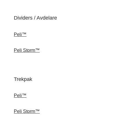
Dividers / Avdelare
Peli™
Peli Storm™
Trekpak
Peli™
Peli Storm™