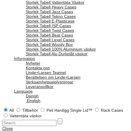
Storlek Tabell Vattentäta Väskor
Storlek Tabell Heavy Cases
Storlek Tabell Jazz Cases
Storlek Tabell Tekno Cases
Storlek Tabell E-Plasticase
Storlek Tabell ISP Cases
Storlek Tabell Twist Cases
Storlek Tabell Beat Cases
Storlek Tabell Lexel Cases
Storlek Tabell Woody Box
Storlek Tabell 100% Aluminium väskor
Storlek Tabell Alu Durkplåt väskor
Information
Nyheter
Kontakta oss
Linde+Larsen Teamet
Berättelsen om Linde+Larsen
Verksamhetsupplysningar
Leveransvillkor
Language
Danish
English
All
Tillbehör
Peli Hardigg Single Lid™
Rack Cases
Vattentäta väskor
Close