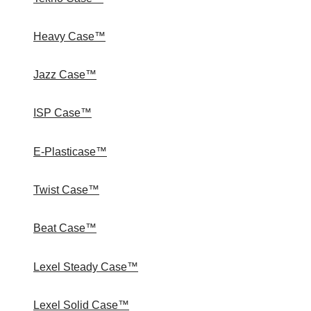
Heavy Case™
Jazz Case™
ISP Case™
E-Plasticase™
Twist Case™
Beat Case™
Lexel Steady Case™
Lexel Solid Case™