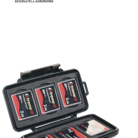
Väska med avdelare
Slitstark stoppad väska med gummibelagt handtag, robust blixtlås
och kardborrelås. Ta enkelt ur den nedpackade utrustningen ur
fodralet och tryggt vidare i Vattentäta-väskan.
There are no reviews yet.
Only logged in customers who have purchased this product may
leave a review.