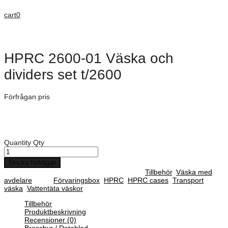
cart
0
HPRC 2600-01 Väska och
dividers set t/2600
Förfrågan pris
Art. Nummer:
ZKT-HPRCBAG2600-01
HPRC 2600-01 Väska och dividers set t/2600
Quantity
Qty
Skicka förfrågan
SKU :
ZKT-HPRCBAG2600-01
Categories :
Tillbehör
,
Väska med
avdelare
Tags:
Förvaringsbox
,
HPRC
,
HPRC cases
,
Transport
väska
,
Vattentäta väskor
Tillbehör
Produktbeskrivning
Recensioner (0)
Broschyr / Datablad