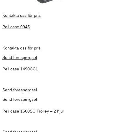
Kontakta oss för pris
Peli case 0945
Inv. Mått 122 × 57 × 14 mm
Förfrågan pris
Kontakta oss för pris
Send forespørgsel
Peli case 1490CC1
Inv. Mått 451 × 289 × 105 mm
Förfrågan pris
Send forespørgsel
Send forespørgsel
Peli case 1560SC Trolley – 2 hjul
Inv. Mått 506 × 38 × 229 mm
Förfrågan pris