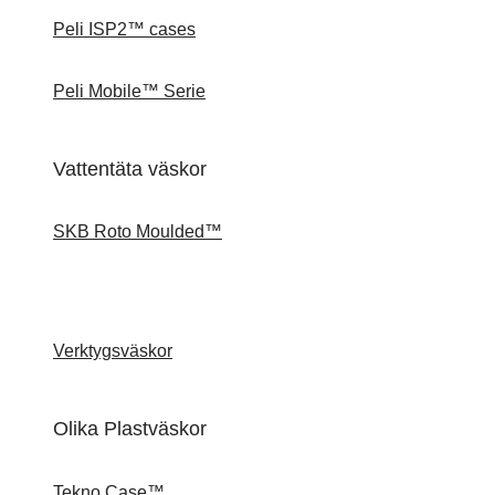
Peli ISP2™ cases
Peli Mobile™ Serie
Vattentäta väskor
SKB Roto Moulded™
Verktygsväskor
Olika Plastväskor
Tekno Case™