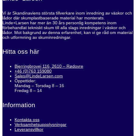
Vi är Skandinaviens största tillverkare inom inredning av väskor och
lådor där skumplastbaserade material har monterats.
Linde+Larsen har mer än 30 års personlig kompetens inom
förbehandlat tekniskt skum till alla slags inredningar i väskor och
lådor. Mot bakgrund av denna erfarenhet, kan vi ge råd om material
och utformning av skuminredningar.
Hitta oss här
Bjerringbrovej 116, 2610 – Rødovre
+46 (0)763 159080
Sales@LindeLarsen.com
Öppettider:
Mandag – Torsdag 8 – 16
Fredag 8 – 14
Information
Kontakta oss
Verksamhetsuppplysningar
Leveransvillkor