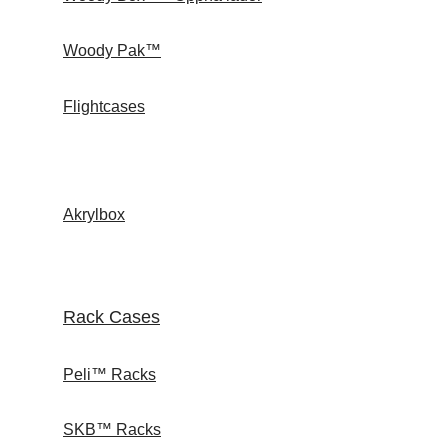
Woody Pak™
Flightcases
Akrylbox
Rack Cases
Peli™ Racks
SKB™ Racks