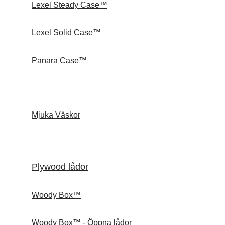
Lexel Steady Case™
Lexel Solid Case™
Panara Case™
Mjuka Väskor
Plywood lådor
Woody Box™
Woody Box™ - Öppna lådor