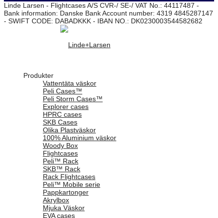
Linde Larsen - Flightcases A/S CVR-/ SE-/ VAT No.: 44117487 -
Bank information: Danske Bank Account number: 4319 4845287147
- SWIFT CODE: DABADKKK - IBAN NO.: DK0230003544582682
Produkter
Vattentäta väskor
Peli Cases™
Peli Storm Cases™
Explorer cases
HPRC cases
SKB Cases
Olika Plastväskor
100% Aluminium väskor
Woody Box
Flightcases
Peli™ Rack
SKB™ Rack
Rack Flightcases
Peli™ Mobile serie
Pappkartonger
Akrylbox
Mjuka Väskor
EVA cases