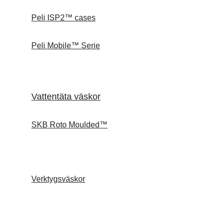
Peli ISP2™ cases
Peli Mobile™ Serie
Vattentäta väskor
SKB Roto Moulded™
Verktygsväskor