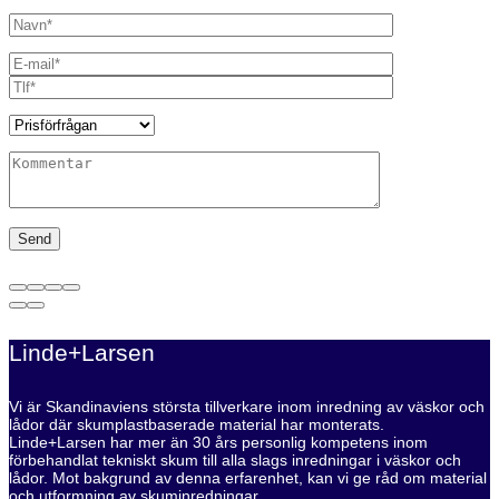
Linde+Larsen
Vi är Skandinaviens största tillverkare inom inredning av väskor och
lådor där skumplastbaserade material har monterats.
Linde+Larsen har mer än 30 års personlig kompetens inom
förbehandlat tekniskt skum till alla slags inredningar i väskor och
lådor. Mot bakgrund av denna erfarenhet, kan vi ge råd om material
och utformning av skuminredningar.