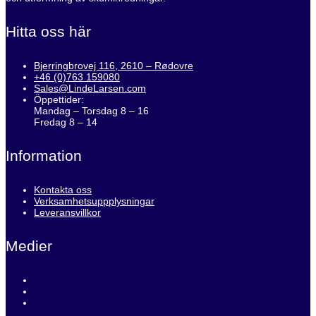
Hitta oss här
Bjerringbrovej 116, 2610 – Rødovre
+46 (0)763 159080
Sales@LindeLarsen.com
Öppettider:
Mandag – Torsdag 8 – 16
Fredag 8 – 14
Information
Kontakta oss
Verksamhetsuppplysningar
Leveransvillkor
Medier