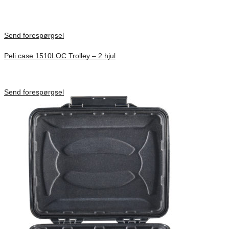
Send forespørgsel
Peli case 1510LOC Trolley – 2 hjul
Inv. Mått 501 × 279 × 193 mm
Förfrågan pris
Send forespørgsel