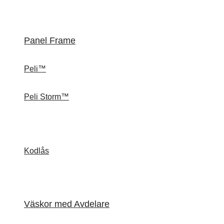
Panel Frame
Peli™
Peli Storm™
Kodlås
Väskor med Avdelare