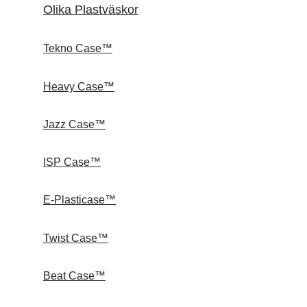
Olika Plastväskor
Tekno Case™
Heavy Case™
Jazz Case™
ISP Case™
E-Plasticase™
Twist Case™
Beat Case™