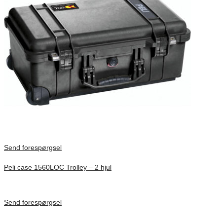
Send forespørgsel
Peli case 1560LOC Trolley – 2 hjul
Inv. Mått 506 × 38 × 229 mm
Förfrågan pris
Send forespørgsel