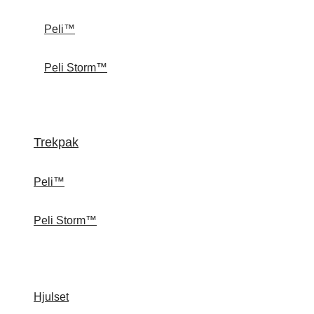
Peli™
Peli Storm™
Trekpak
Peli™
Peli Storm™
Hjulset