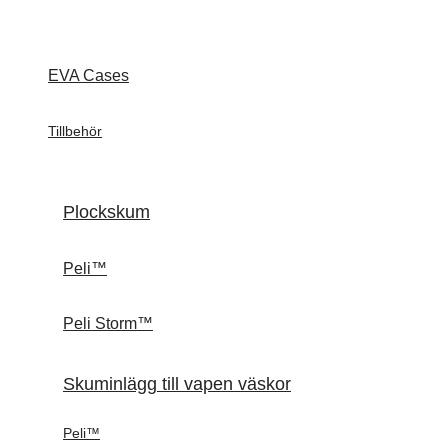
EVA Cases
Tillbehör
Plockskum
Peli™
Peli Storm™
Skuminlägg till vapen väskor
Peli™