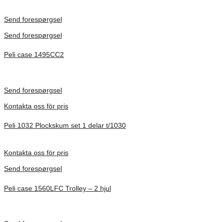
Inv. Mått 501 × 279 × 193 mm
Förfrågan pris
Send forespørgsel
Send forespørgsel
Peli case 1495CC2
Inv. Mått 479 × 333 × 97 mm
Förfrågan pris
Send forespørgsel
Kontakta oss för pris
Peli 1032 Plockskum set 1 delar t/1030
Förfrågan pris
Kontakta oss för pris
Send forespørgsel
Peli case 1560LFC Trolley – 2 hjul
Inv. Mått 506 × 38 × 229 mm
Förfrågan pris