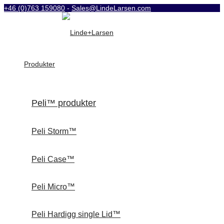
+46 (0)763 159080
-
Sales@LindeLarsen.com
Produkter
Peli™ produkter
Peli Storm™
Peli Case™
Peli Micro™
Peli Hardigg single Lid™