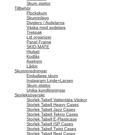
Skum plattor
Tillbehör
Plockskum
Skuminlägg
Dividers / Avdelarna
Väska med avdelare
Trekpak
Lid organizer
Panel Frame
SKID-MATE
Hjulset
Kodlås
Axelrem
Lådor
Skuminredningar
Emballage skum
Instagram Linde+Larsen
Skum plattor
Unika kundlösningar
Storleksöversikt
Storlek Tabell Vattentäta Väskor
Storlek Tabell Heavy Cases
Storlek Tabell Jazz Cases
Storlek Tabell Tekno Cases
Storlek Tabell E-Plasticase
Storlek Tabell ISP Cases
Storlek Tabell Twist Cases
Storlek Tabell Beat Cases