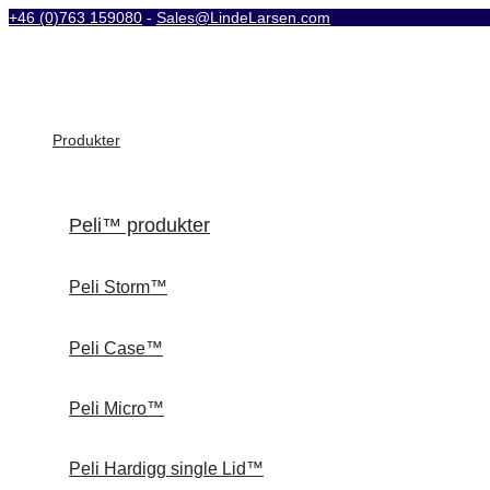
+46 (0)763 159080
-
Sales@LindeLarsen.com
Produkter
Peli™ produkter
Peli Storm™
Peli Case™
Peli Micro™
Peli Hardigg single Lid™