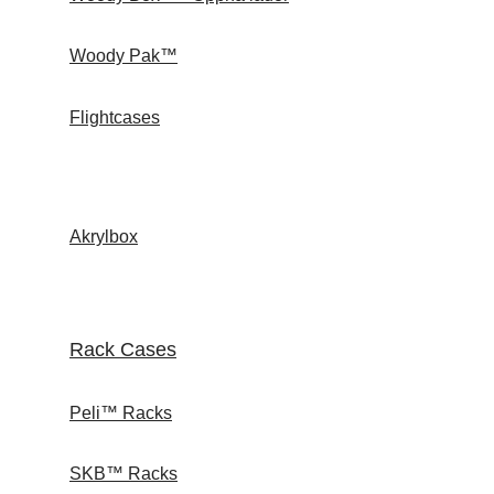
Woody Pak™
Flightcases
Akrylbox
Rack Cases
Peli™ Racks
SKB™ Racks