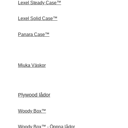
Lexel Steady Case™
Lexel Solid Case™
Panara Case™
Mjuka Väskor
Plywood lådor
Woody Box™
Woody Box™ - Öppna lådor