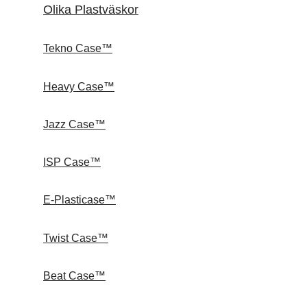
Olika Plastväskor
Tekno Case™
Heavy Case™
Jazz Case™
ISP Case™
E-Plasticase™
Twist Case™
Beat Case™