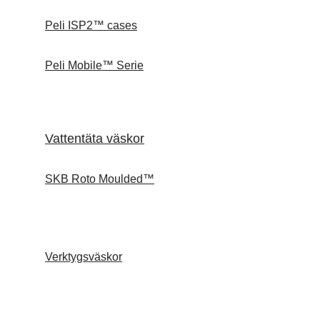
Peli ISP2™ cases
Peli Mobile™ Serie
Vattentäta väskor
SKB Roto Moulded™
Verktygsväskor