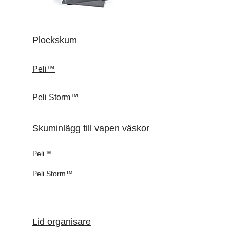
Plockskum
Peli™
Peli Storm™
Skuminlägg till vapen väskor
Peli™
Peli Storm™
Lid organisare