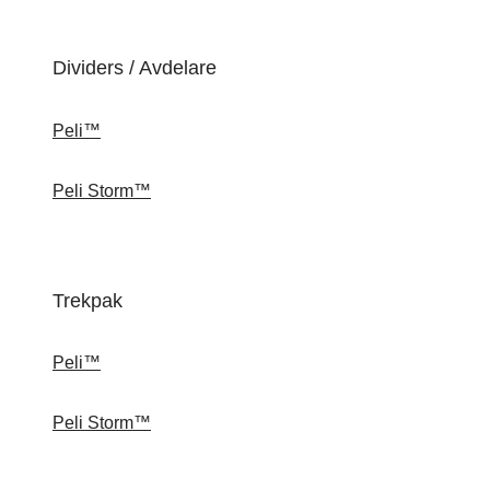
Dividers / Avdelare
Peli™
Peli Storm™
Trekpak
Peli™
Peli Storm™