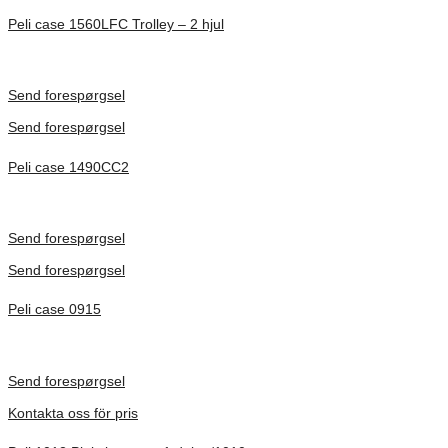
Peli case 1560LFC Trolley – 2 hjul
Inv. Mått 506 × 38 × 229 mm
Förfrågan pris
Send forespørgsel
Send forespørgsel
Peli case 1490CC2
Inv. Mått 451 × 289 × 105 mm
Förfrågan pris
Send forespørgsel
Send forespørgsel
Peli case 0915
Inv. Mått 122 × 57 × 14 mm
Förfrågan pris
Send forespørgsel
Kontakta oss för pris