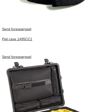
Send forespørgsel
Peli case 1495CC1
Inv. Mått 479 × 333 × 97 mm
Förfrågan pris
Send forespørgsel