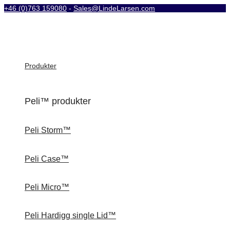
+46 (0)763 159080
-
Sales@LindeLarsen.com
Produkter
Peli™ produkter
Peli Storm™
Peli Case™
Peli Micro™
Peli Hardigg single Lid™