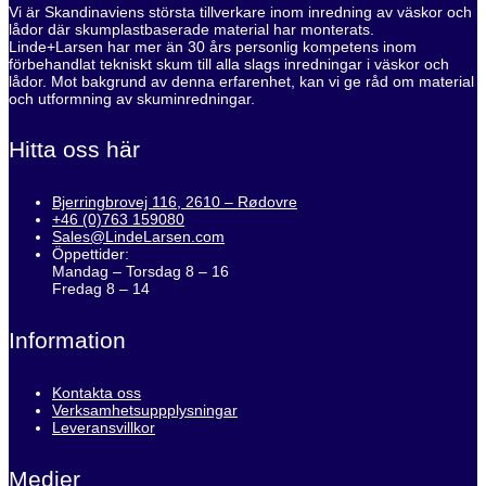
Vi är Skandinaviens största tillverkare inom inredning av väskor och
lådor där skumplastbaserade material har monterats.
Linde+Larsen har mer än 30 års personlig kompetens inom
förbehandlat tekniskt skum till alla slags inredningar i väskor och
lådor. Mot bakgrund av denna erfarenhet, kan vi ge råd om material
och utformning av skuminredningar.
Hitta oss här
Bjerringbrovej 116, 2610 – Rødovre
+46 (0)763 159080
Sales@LindeLarsen.com
Öppettider:
Mandag – Torsdag 8 – 16
Fredag 8 – 14
Information
Kontakta oss
Verksamhetsuppplysningar
Leveransvillkor
Medier