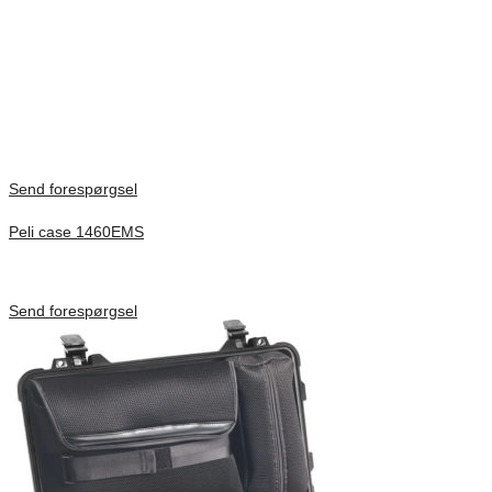
Products, S.L.U., its parent, subsidiaries and/or affiliates.
Vikt
0,23 kg
There are no reviews yet.
Only logged in customers who have purchased this product may
leave a review.
Send forespørgsel
Peli case 1460EMS
Inv. Mått 471 × 252 × 277 mm
Förfrågan pris
Send forespørgsel