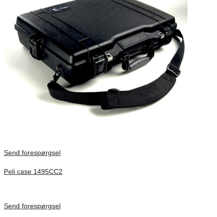
Send forespørgsel
Peli case 1495CC2
Inv. Mått 479 × 333 × 97 mm
Förfrågan pris
Send forespørgsel