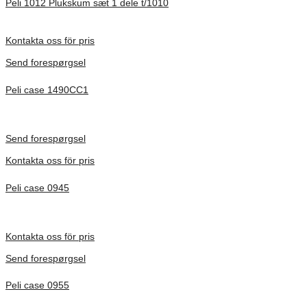
Peli 1012 Plukskum sæt 1 dele t/1010
Förfrågan pris
Kontakta oss för pris
Send forespørgsel
Peli case 1490CC1
Inv. Mått 451 × 289 × 105 mm
Förfrågan pris
Send forespørgsel
Kontakta oss för pris
Peli case 0945
Inv. Mått 122 × 57 × 14 mm
Förfrågan pris
Kontakta oss för pris
Send forespørgsel
Peli case 0955