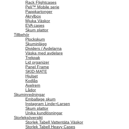
Rack Flightcases
Peli™ Mobile serie
Pappkartonger
Akrylbox
Mjuka Väskor
EVA cases
Skum plattor
Tillbehör
Plockskum
Skuminlägg
Dividers / Avdelarna
Väska med avdelare
Trekpak
Lid organizer
Panel Frame
SKID-MATE
Hjulset
Kodlås
Axelrem
Lådor
Skuminredningar
Emballage skum
Instagram Linde+Larsen
Skum plattor
Unika kundlösningar
Storleksöversikt
Storlek Tabell Vattentäta Väskor
Storlek Tabell Heavy Cases