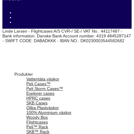
Linde Larsen - Flightcases A/S CVR-/ SE-/ VAT No.: 44117487 -
Bank information: Danske Bank Account number: 4319 4845287147
- SWIFT CODE: DABADKKK - IBAN NO.: DK0230003544582682
Produkter
Vattentäta väskor
Peli Cases™
Peli Storm Cases™
Explorer cases
HPRC cases
SKB Cases
Olika Plastväskor
100% Aluminium väskor
Woody Box
Flightcases
Peli™ Rack
SKB™ Rack