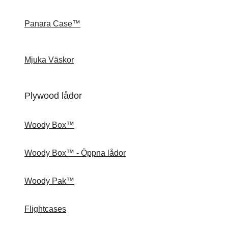
Panara Case™
Mjuka Väskor
Plywood lådor
Woody Box™
Woody Box™ - Öppna lådor
Woody Pak™
Flightcases