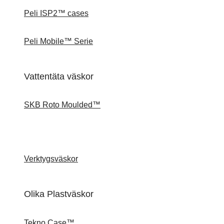
Peli ISP2™ cases
Peli Mobile™ Serie
Vattentäta väskor
SKB Roto Moulded™
Verktygsväskor
Olika Plastväskor
Tekno Case™