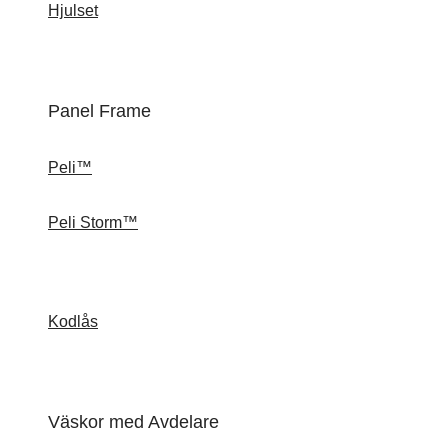
Hjulset
Panel Frame
Peli™
Peli Storm™
Kodlås
Väskor med Avdelare