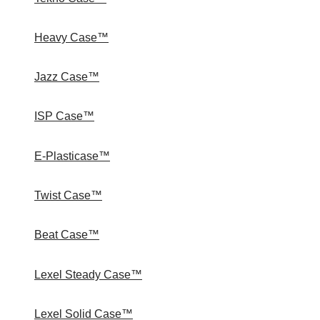
Heavy Case™
Jazz Case™
ISP Case™
E-Plasticase™
Twist Case™
Beat Case™
Lexel Steady Case™
Lexel Solid Case™