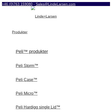
+46 (0)763 159080
-
Sales@LindeLarsen.com
Produkter
Peli™ produkter
Peli Storm™
Peli Case™
Peli Micro™
Peli Hardigg single Lid™