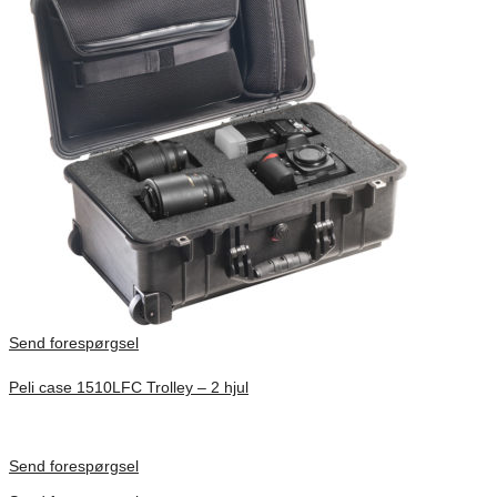
Send forespørgsel
Peli case 1510LFC Trolley – 2 hjul
Inv. Mått 501 × 279 × 193 mm
Förfrågan pris
Send forespørgsel