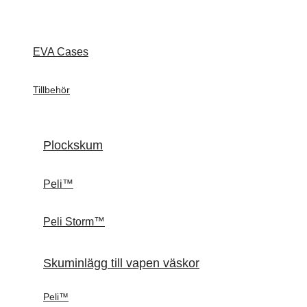
EVA Cases
Tillbehör
Plockskum
Peli™
Peli Storm™
Skuminlägg till vapen väskor
Peli™