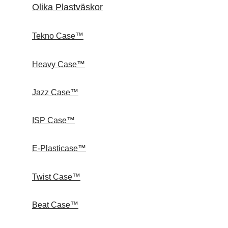
Olika Plastväskor
Tekno Case™
Heavy Case™
Jazz Case™
ISP Case™
E-Plasticase™
Twist Case™
Beat Case™