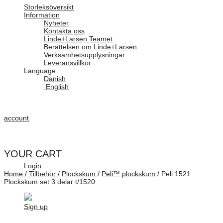
Storleksöversikt
Information
Nyheter
Kontakta oss
Linde+Larsen Teamet
Berättelsen om Linde+Larsen
Verksamhetsupplysningar
Leveransvillkor
Language
Danish
English
account
YOUR CART
Login
Home
/
Tillbehör
/
Plockskum
/
Peli™ plockskum
/
Peli 1521
Plockskum set 3 delar t/1520
Sign up