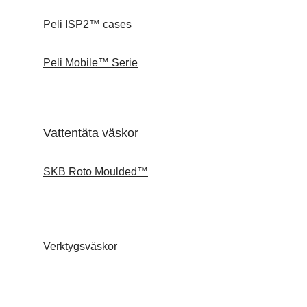
Peli ISP2™ cases
Peli Mobile™ Serie
Vattentäta väskor
SKB Roto Moulded™
Verktygsväskor