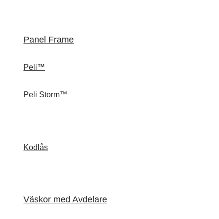
Panel Frame
Peli™
Peli Storm™
Kodlås
Väskor med Avdelare