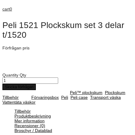
cart
0
Peli 1521 Plockskum set 3 delar
t/1520
Förfrågan pris
Art. Nummer:
1520-400-000E
Peli 1521 Plockskum set 3 delar t/1520
Quantity
Qty
Skicka förfrågan
SKU :
1520-400-000E
Categories :
Peli™ plockskum
,
Plockskum
,
Tillbehör
Tags:
Förvaringsbox
,
Peli
,
Peli case
,
Transport väska
,
Vattentäta väskor
Tillbehör
Produktbeskrivning
Mer information
Recensioner (0)
Broschyr / Datablad