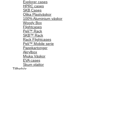
Explorer cases
HPRC cases
SKB Cases
Olika Plastväskor
100% Aluminium väskor
Woody Box
Flightcases
Peli™ Rack
SKB™ Rack
Rack Flightcases
Peli™ Mobile serie
Pappkartonger
Akrylbox
Mjuka Väskor
EVA cases
Skum plattor
Tillbehör
Plockskum
Skuminlägg
Dividers / Avdelarna
Väska med avdelare
Trekpak
Lid organizer
Panel Frame
SKID-MATE
Hjulset
Kodlås
Axelrem