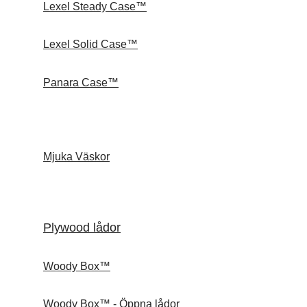
Lexel Steady Case™
Lexel Solid Case™
Panara Case™
Mjuka Väskor
Plywood lådor
Woody Box™
Woody Box™ - Öppna lådor