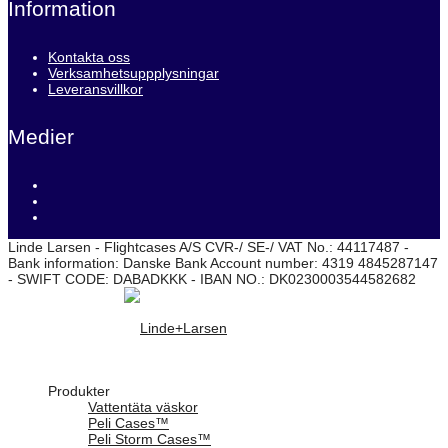
Information
Kontakta oss
Verksamhetsuppplysningar
Leveransvillkor
Medier
Linde Larsen - Flightcases A/S CVR-/ SE-/ VAT No.: 44117487 -
Bank information: Danske Bank Account number: 4319 4845287147
- SWIFT CODE: DABADKKK - IBAN NO.: DK0230003544582682
Produkter
Vattentäta väskor
Peli Cases™
Peli Storm Cases™