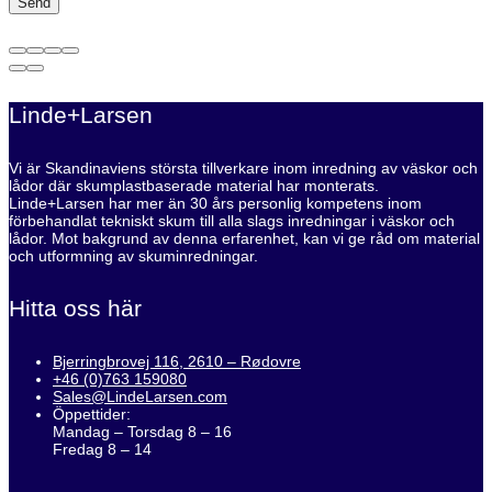
Linde+Larsen
Vi är Skandinaviens största tillverkare inom inredning av väskor och
lådor där skumplastbaserade material har monterats.
Linde+Larsen har mer än 30 års personlig kompetens inom
förbehandlat tekniskt skum till alla slags inredningar i väskor och
lådor. Mot bakgrund av denna erfarenhet, kan vi ge råd om material
och utformning av skuminredningar.
Hitta oss här
Bjerringbrovej 116, 2610 – Rødovre
+46 (0)763 159080
Sales@LindeLarsen.com
Öppettider:
Mandag – Torsdag 8 – 16
Fredag 8 – 14