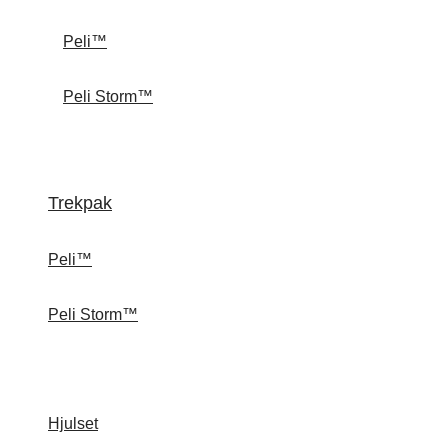
Peli™
Peli Storm™
Trekpak
Peli™
Peli Storm™
Hjulset