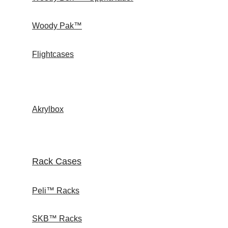
Woody Pak™
Flightcases
Akrylbox
Rack Cases
Peli™ Racks
SKB™ Racks