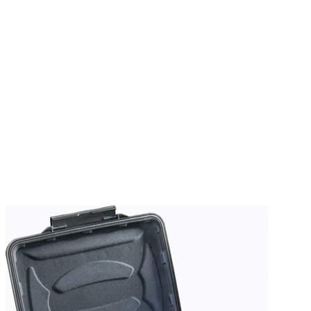
Pick N plockskum
Med plockskum får du möjlighet att inreda din vattentäta väska
precis efter dina produkter. Skumplattan är för-perforerad i små
fyrkanter som enkelt kan plockas upp. Placera föremålet ovanpå
plockskummet och rita utanför det.
Därefter kan du välja att plocka bort eller skära bort materialet med
hjälp av en brytbladskniv.
All trademarks are registered and/or unregistered trademarks of Peli
Products, S.L.U., its parent, subsidiaries and/or affiliates.
Vikt
0,5 kg
There are no reviews yet.
Only logged in customers who have purchased this product may
leave a review.