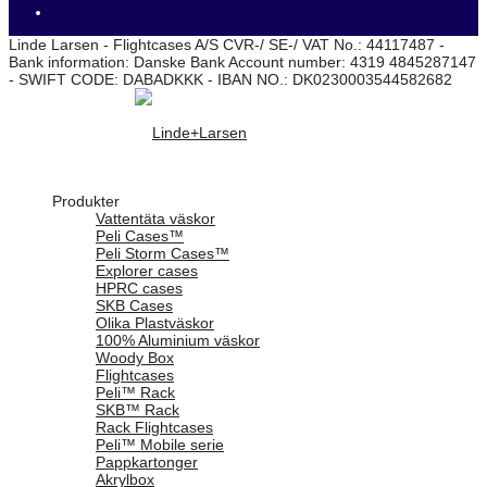
Linde Larsen - Flightcases A/S CVR-/ SE-/ VAT No.: 44117487 -
Bank information: Danske Bank Account number: 4319 4845287147
- SWIFT CODE: DABADKKK - IBAN NO.: DK0230003544582682
Produkter
Vattentäta väskor
Peli Cases™
Peli Storm Cases™
Explorer cases
HPRC cases
SKB Cases
Olika Plastväskor
100% Aluminium väskor
Woody Box
Flightcases
Peli™ Rack
SKB™ Rack
Rack Flightcases
Peli™ Mobile serie
Pappkartonger
Akrylbox