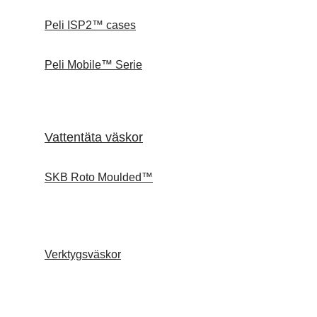
Peli ISP2™ cases
Peli Mobile™ Serie
Vattentäta väskor
SKB Roto Moulded™
Verktygsväskor