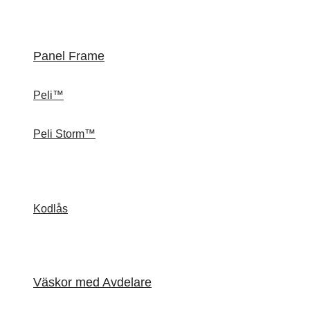
Panel Frame
Peli™
Peli Storm™
Kodlås
Väskor med Avdelare