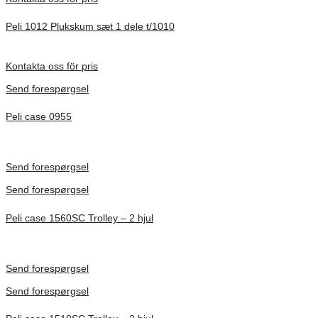
Peli 1012 Plukskum sæt 1 dele t/1010
Förfrågan pris
Kontakta oss för pris
Send forespørgsel
Peli case 0955
Inv. Mått 122 × 57 × 14 mm
Förfrågan pris
Send forespørgsel
Send forespørgsel
Peli case 1560SC Trolley – 2 hjul
Inv. Mått 506 × 38 × 229 mm
Förfrågan pris
Send forespørgsel
Send forespørgsel