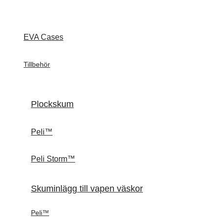
EVA Cases
Tillbehör
Plockskum
Peli™
Peli Storm™
Skuminlägg till vapen väskor
Peli™