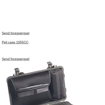
Vikt
2,22 kg
There are no reviews yet.
Only logged in customers who have purchased this product may
leave a review.
Send forespørgsel
Peli case 1055CC
Inv. Mått 217 × 14 × 22 mm
Förfrågan pris
Send forespørgsel