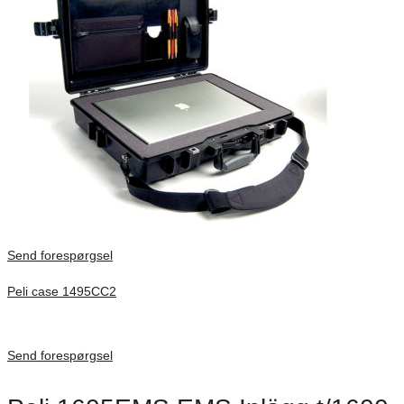
Send forespørgsel
Peli case 1495CC2
Inv. Mått 479 × 333 × 97 mm
Förfrågan pris
Send forespørgsel