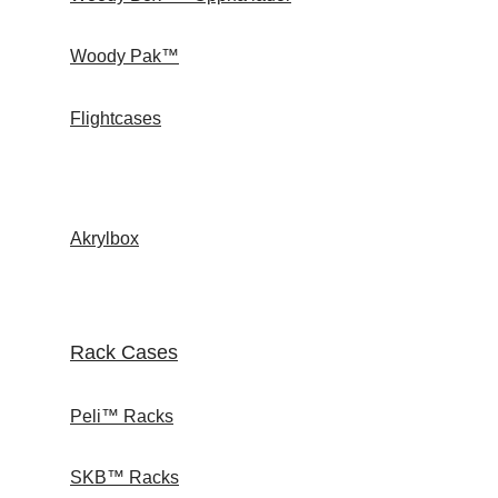
Woody Pak™
Flightcases
Akrylbox
Rack Cases
Peli™ Racks
SKB™ Racks