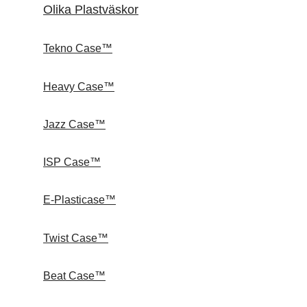
Olika Plastväskor
Tekno Case™
Heavy Case™
Jazz Case™
ISP Case™
E-Plasticase™
Twist Case™
Beat Case™