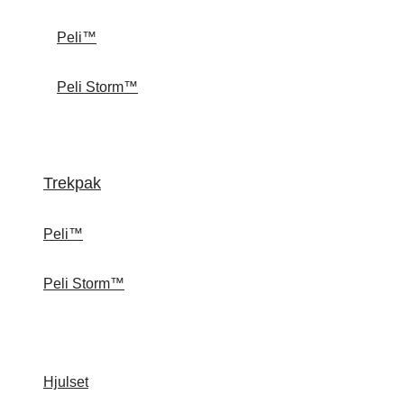
Peli™
Peli Storm™
Trekpak
Peli™
Peli Storm™
Hjulset