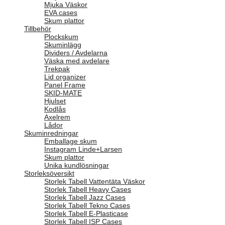
Mjuka Väskor
EVA cases
Skum plattor
Tillbehör
Plockskum
Skuminlägg
Dividers / Avdelarna
Väska med avdelare
Trekpak
Lid organizer
Panel Frame
SKID-MATE
Hjulset
Kodlås
Axelrem
Lådor
Skuminredningar
Emballage skum
Instagram Linde+Larsen
Skum plattor
Unika kundlösningar
Storleksöversikt
Storlek Tabell Vattentäta Väskor
Storlek Tabell Heavy Cases
Storlek Tabell Jazz Cases
Storlek Tabell Tekno Cases
Storlek Tabell E-Plasticase
Storlek Tabell ISP Cases