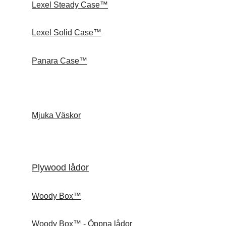
Lexel Steady Case™
Lexel Solid Case™
Panara Case™
Mjuka Väskor
Plywood lådor
Woody Box™
Woody Box™ - Öppna lådor