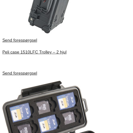
Send forespørgsel
Peli case 1510LFC Trolley – 2 hjul
Inv. Mått 501 × 279 × 193 mm
Förfrågan pris
Send forespørgsel