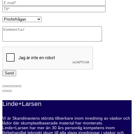
Linde+Larsen
Vi är Skandinaviens största tillverkare inom inredning av väskor och
lådor där skumplastbaserade material har monterats.
Linde+Larsen har mer än 30 års personlig kompetens inom
förbehandlat tekniskt skum till alla slags inredningar i väskor och