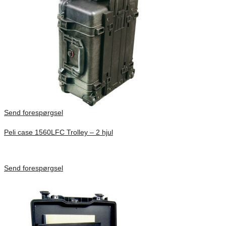
Send forespørgsel
Peli case 1560LFC Trolley – 2 hjul
Inv. Mått 506 × 38 × 229 mm
Förfrågan pris
Send forespørgsel