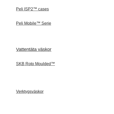
Peli ISP2™ cases
Peli Mobile™ Serie
Vattentäta väskor
SKB Roto Moulded™
Verktygsväskor