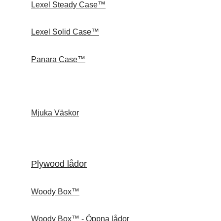
Lexel Steady Case™
Lexel Solid Case™
Panara Case™
Mjuka Väskor
Plywood lådor
Woody Box™
Woody Box™ - Öppna lådor