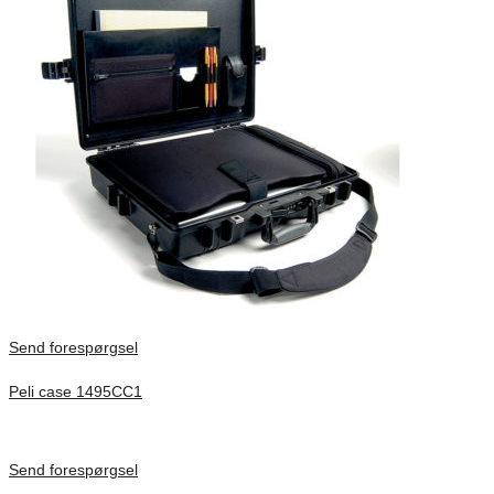
Send forespørgsel
Peli case 1495CC1
Inv. Mått 479 × 333 × 97 mm
Förfrågan pris
Send forespørgsel