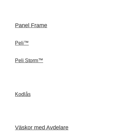
Panel Frame
Peli™
Peli Storm™
Kodlås
Väskor med Avdelare