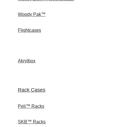
Woody Pak™
Flightcases
Akrylbox
Rack Cases
Peli™ Racks
SKB™ Racks