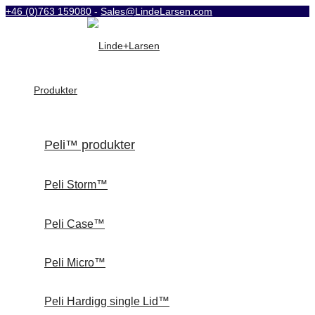
+46 (0)763 159080
-
Sales@LindeLarsen.com
Produkter
Peli™ produkter
Peli Storm™
Peli Case™
Peli Micro™
Peli Hardigg single Lid™