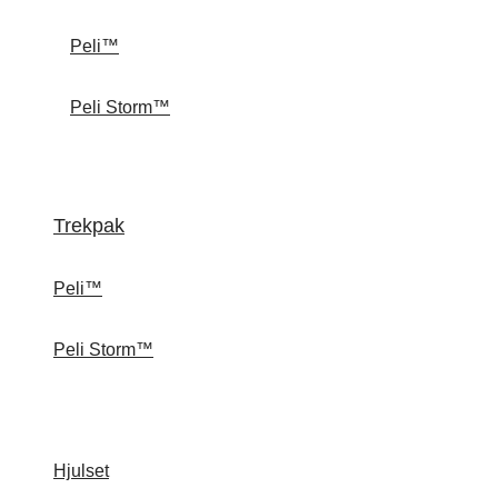
Peli™
Peli Storm™
Trekpak
Peli™
Peli Storm™
Hjulset