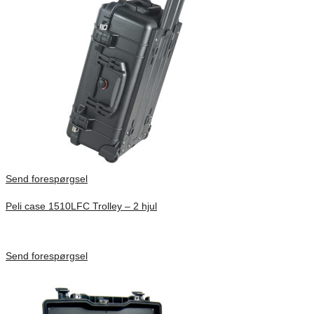
Send forespørgsel
Peli case 1510LFC Trolley – 2 hjul
Inv. Mått 501 × 279 × 193 mm
Förfrågan pris
Send forespørgsel