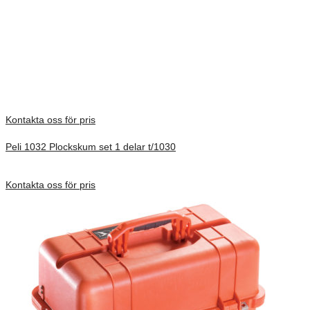
Products, S.L.U., its parent, subsidiaries and/or affiliates.
Vikt
1,24 kg
There are no reviews yet.
Only logged in customers who have purchased this product may
leave a review.
Kontakta oss för pris
Peli 1032 Plockskum set 1 delar t/1030
Förfrågan pris
Kontakta oss för pris