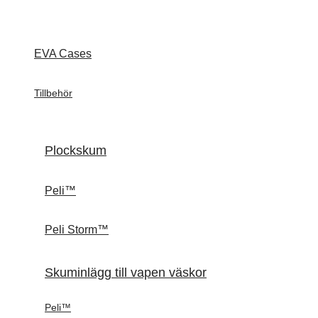
EVA Cases
Tillbehör
Plockskum
Peli™
Peli Storm™
Skuminlägg till vapen väskor
Peli™