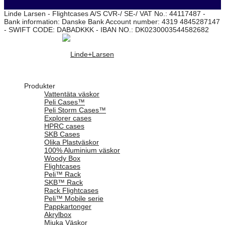
Linde Larsen - Flightcases A/S CVR-/ SE-/ VAT No.: 44117487 -
Bank information: Danske Bank Account number: 4319 4845287147
- SWIFT CODE: DABADKKK - IBAN NO.: DK0230003544582682
Produkter
Vattentäta väskor
Peli Cases™
Peli Storm Cases™
Explorer cases
HPRC cases
SKB Cases
Olika Plastväskor
100% Aluminium väskor
Woody Box
Flightcases
Peli™ Rack
SKB™ Rack
Rack Flightcases
Peli™ Mobile serie
Pappkartonger
Akrylbox
Mjuka Väskor