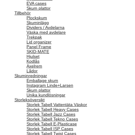
EVA cases
Skum plattor
Tillbehör
Plockskum
Skuminlägg
Dividers / Avdelarna
Väska med avdelare
Trekpak
Lid organizer
Panel Frame
SKID-MATE
Hjulset
Kodlås
Axelrem
Lådor
Skuminredningar
Emballage skum
Instagram Linde+Larsen
Skum plattor
Unika kundlösningar
Storleksöversikt
Storlek Tabell Vattentäta Väskor
Storlek Tabell Heavy Cases
Storlek Tabell Jazz Cases
Storlek Tabell Tekno Cases
Storlek Tabell E-Plasticase
Storlek Tabell ISP Cases
Storlek Tabell Twist Cases