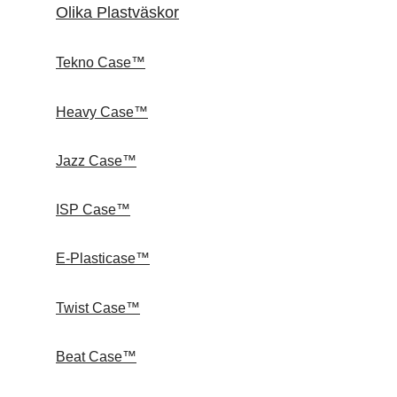
Olika Plastväskor
Tekno Case™
Heavy Case™
Jazz Case™
ISP Case™
E-Plasticase™
Twist Case™
Beat Case™