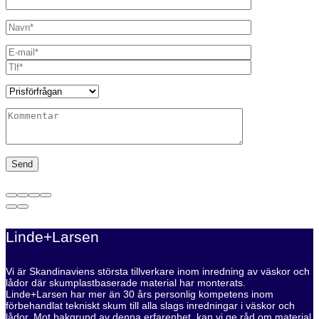
Linde+Larsen
Vi är Skandinaviens största tillverkare inom inredning av väskor och
lådor där skumplastbaserade material har monterats.
Linde+Larsen har mer än 30 års personlig kompetens inom
förbehandlat tekniskt skum till alla slags inredningar i väskor och
lådor. Mot bakgrund av denna erfarenhet, kan vi ge råd om material