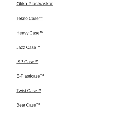
Olika Plastväskor
Tekno Case™
Heavy Case™
Jazz Case™
ISP Case™
E-Plasticase™
Twist Case™
Beat Case™