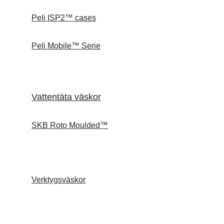
Peli ISP2™ cases
Peli Mobile™ Serie
Vattentäta väskor
SKB Roto Moulded™
Verktygsväskor