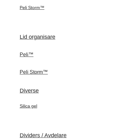
Peli Storm™
Lid organisare
Peli™
Peli Storm™
Diverse
Silica gel
Dividers / Avdelare