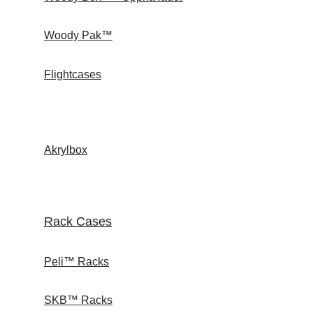
Woody Pak™
Flightcases
Akrylbox
Rack Cases
Peli™ Racks
SKB™ Racks