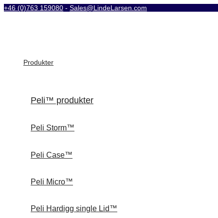
+46 (0)763 159080
-
Sales@LindeLarsen.com
Produkter
Peli™ produkter
Peli Storm™
Peli Case™
Peli Micro™
Peli Hardigg single Lid™