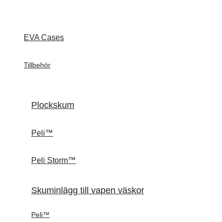
EVA Cases
Tillbehör
Plockskum
Peli™
Peli Storm™
Skuminlägg till vapen väskor
Peli™