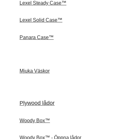
Lexel Steady Case™
Lexel Solid Case™
Panara Case™
Mjuka Väskor
Plywood lådor
Woody Box™
Woody Box™ - Öppna lådor