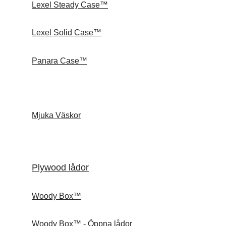
Lexel Steady Case™
Lexel Solid Case™
Panara Case™
Mjuka Väskor
Plywood lådor
Woody Box™
Woody Box™ - Öppna lådor