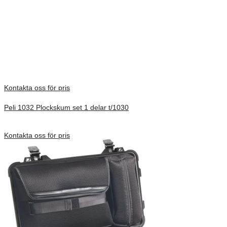
Products, S.L.U., its parent, subsidiaries and/or affiliates.
Vikt
3,11 kg
There are no reviews yet.
Only logged in customers who have purchased this product may
leave a review.
Kontakta oss för pris
Peli 1032 Plockskum set 1 delar t/1030
Förfrågan pris
Kontakta oss för pris