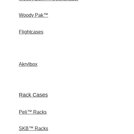
Woody Pak™
Flightcases
Akrylbox
Rack Cases
Peli™ Racks
SKB™ Racks