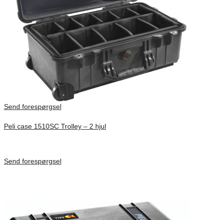
Send forespørgsel
Peli case 1510SC Trolley – 2 hjul
Inv. Mått 501 × 279 × 193 mm
Förfrågan pris
Send forespørgsel