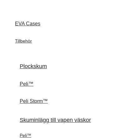
EVA Cases
Tillbehör
Plockskum
Peli™
Peli Storm™
Skuminlägg till vapen väskor
Peli™