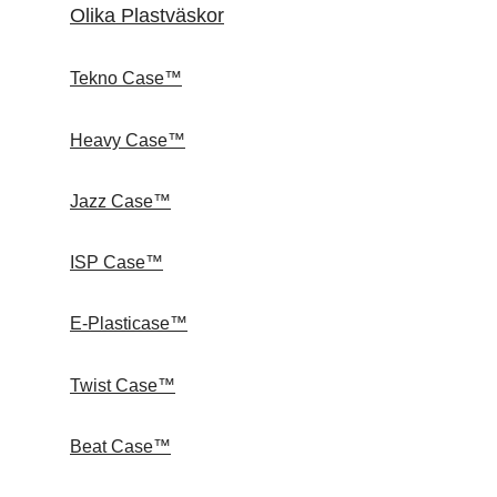
Olika Plastväskor
Tekno Case™
Heavy Case™
Jazz Case™
ISP Case™
E-Plasticase™
Twist Case™
Beat Case™