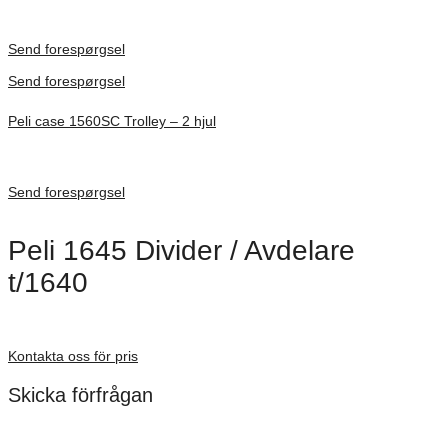
Inv. Mått 253 × 197 × 21 mm
Förfrågan pris
Send forespørgsel
Send forespørgsel
Peli case 1560SC Trolley – 2 hjul
Inv. Mått 506 × 38 × 229 mm
Förfrågan pris
Send forespørgsel
Peli 1645 Divider / Avdelare
t/1640
Förfrågan pris
Kontakta oss för pris
Skicka förfrågan