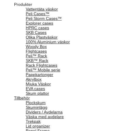
Produkter
Vattentäta väskor
Peli Cases™
Peli Storm Cases™
Explorer cases
HPRC cases
SKB Cases
Olika Plastväskor
100% Aluminium väskor
Woody Box
Flightcases
Peli™ Rack
SKB™ Rack
Rack Flightcases
Peli™ Mobile serie
Pappkartonger
Akrylbox
Mjuka Väskor
EVA cases
Skum plattor
Tillbehör
Plockskum
Skuminlägg
Dividers / Avdelarna
Väska med avdelare
Trekpak
Lid organizer
Panel Frame