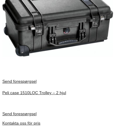
Send forespørgsel
Peli case 1510LOC Trolley – 2 hjul
Inv. Mått 501 × 279 × 193 mm
Förfrågan pris
Send forespørgsel
Kontakta oss för pris