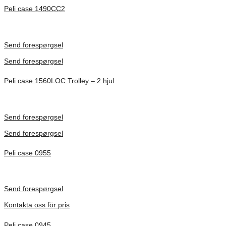
Peli case 1490CC2
Inv. Mått 451 × 289 × 105 mm
Förfrågan pris
Send forespørgsel
Send forespørgsel
Peli case 1560LOC Trolley – 2 hjul
Inv. Mått 506 × 38 × 229 mm
Förfrågan pris
Send forespørgsel
Send forespørgsel
Peli case 0955
Inv. Mått 122 × 57 × 14 mm
Förfrågan pris
Send forespørgsel
Kontakta oss för pris
Peli case 0945