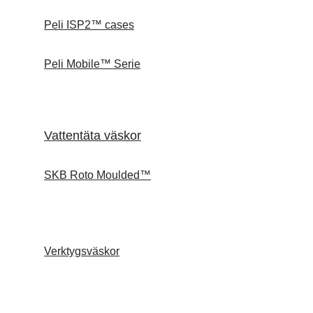
Peli ISP2™ cases
Peli Mobile™ Serie
Vattentäta väskor
SKB Roto Moulded™
Verktygsväskor