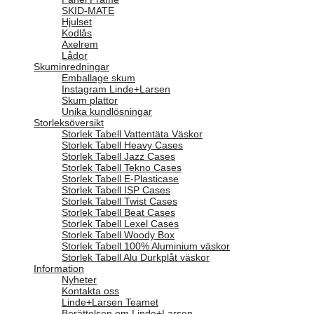
SKID-MATE
Hjulset
Kodlås
Axelrem
Lådor
Skuminredningar
Emballage skum
Instagram Linde+Larsen
Skum plattor
Unika kundlösningar
Storleksöversikt
Storlek Tabell Vattentäta Väskor
Storlek Tabell Heavy Cases
Storlek Tabell Jazz Cases
Storlek Tabell Tekno Cases
Storlek Tabell E-Plasticase
Storlek Tabell ISP Cases
Storlek Tabell Twist Cases
Storlek Tabell Beat Cases
Storlek Tabell Lexel Cases
Storlek Tabell Woody Box
Storlek Tabell 100% Aluminium väskor
Storlek Tabell Alu Durkplåt väskor
Information
Nyheter
Kontakta oss
Linde+Larsen Teamet
Berättelsen om Linde+Larsen