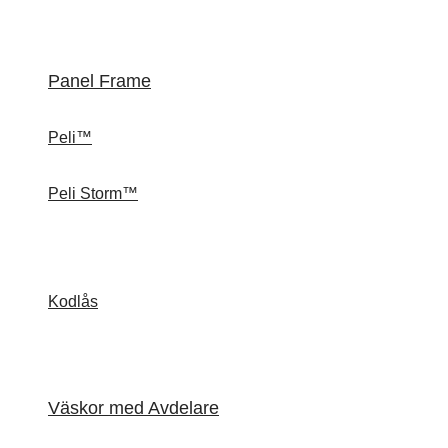
Panel Frame
Peli™
Peli Storm™
Kodlås
Väskor med Avdelare