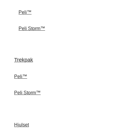
Peli™
Peli Storm™
Trekpak
Peli™
Peli Storm™
Hjulset