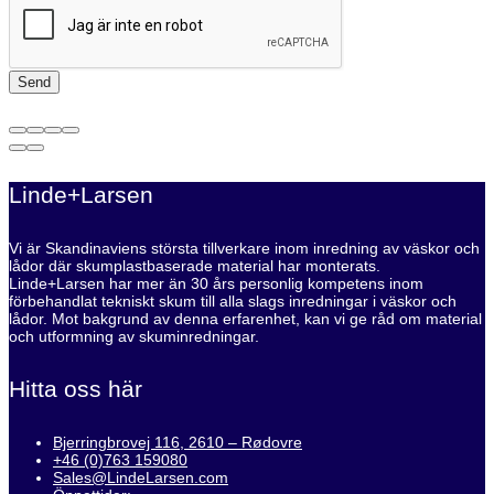
Linde+Larsen
Vi är Skandinaviens största tillverkare inom inredning av väskor och
lådor där skumplastbaserade material har monterats.
Linde+Larsen har mer än 30 års personlig kompetens inom
förbehandlat tekniskt skum till alla slags inredningar i väskor och
lådor. Mot bakgrund av denna erfarenhet, kan vi ge råd om material
och utformning av skuminredningar.
Hitta oss här
Bjerringbrovej 116, 2610 – Rødovre
+46 (0)763 159080
Sales@LindeLarsen.com