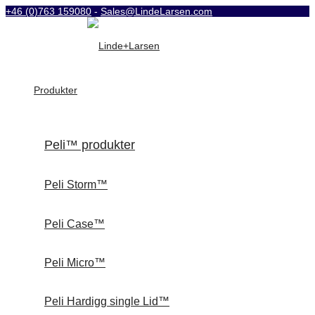
+46 (0)763 159080
-
Sales@LindeLarsen.com
Produkter
Peli™ produkter
Peli Storm™
Peli Case™
Peli Micro™
Peli Hardigg single Lid™