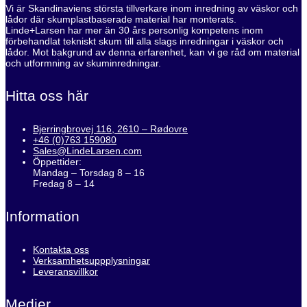
Vi är Skandinaviens största tillverkare inom inredning av väskor och
lådor där skumplastbaserade material har monterats.
Linde+Larsen har mer än 30 års personlig kompetens inom
förbehandlat tekniskt skum till alla slags inredningar i väskor och
lådor. Mot bakgrund av denna erfarenhet, kan vi ge råd om material
och utformning av skuminredningar.
Hitta oss här
Bjerringbrovej 116, 2610 – Rødovre
+46 (0)763 159080
Sales@LindeLarsen.com
Öppettider:
Mandag – Torsdag 8 – 16
Fredag 8 – 14
Information
Kontakta oss
Verksamhetsuppplysningar
Leveransvillkor
Medier