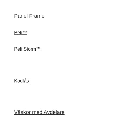
Panel Frame
Peli™
Peli Storm™
Kodlås
Väskor med Avdelare