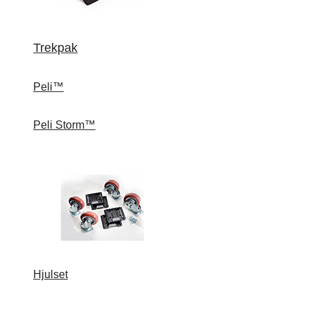
Trekpak
Peli™
Peli Storm™
Hjulset