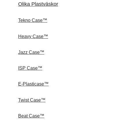
Olika Plastväskor
Tekno Case™
Heavy Case™
Jazz Case™
ISP Case™
E-Plasticase™
Twist Case™
Beat Case™