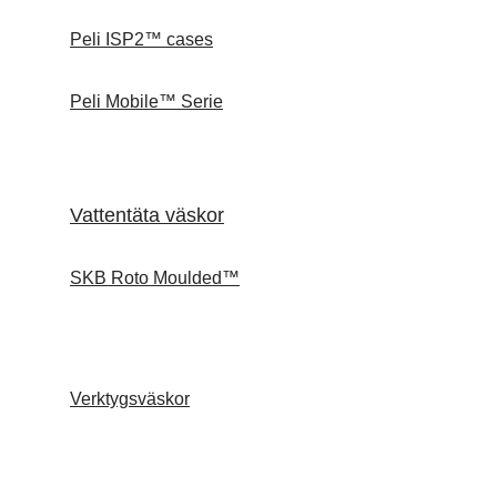
Peli ISP2™ cases
Peli Mobile™ Serie
Vattentäta väskor
SKB Roto Moulded™
Verktygsväskor