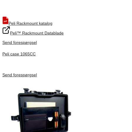
Only logged in customers who have purchased this product may
leave a review.
Peli Rackmount katalog
Peli™ Rackmount Datablade
Send forespørgsel
Peli case 1065CC
Inv. Mått 253 × 197 × 21 mm
Förfrågan pris
Send forespørgsel