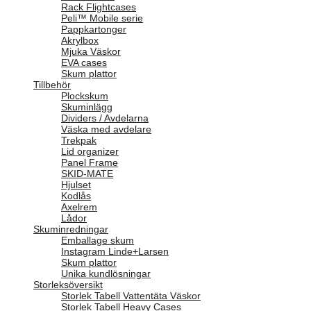
Rack Flightcases
Peli™ Mobile serie
Pappkartonger
Akrylbox
Mjuka Väskor
EVA cases
Skum plattor
Tillbehör
Plockskum
Skuminlägg
Dividers / Avdelarna
Väska med avdelare
Trekpak
Lid organizer
Panel Frame
SKID-MATE
Hjulset
Kodlås
Axelrem
Lådor
Skuminredningar
Emballage skum
Instagram Linde+Larsen
Skum plattor
Unika kundlösningar
Storleksöversikt
Storlek Tabell Vattentäta Väskor
Storlek Tabell Heavy Cases