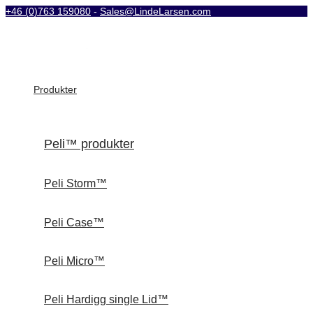
+46 (0)763 159080
-
Sales@LindeLarsen.com
Produkter
Peli™ produkter
Peli Storm™
Peli Case™
Peli Micro™
Peli Hardigg single Lid™