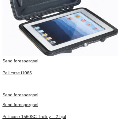
Send forespørgsel
Peli case i1065
Inv. Mått 253 × 197 × 21 mm
Förfrågan pris
Send forespørgsel
Send forespørgsel
Peli case 1560SC Trolley – 2 hjul
Inv. Mått 506 × 38 × 229 mm
Förfrågan pris