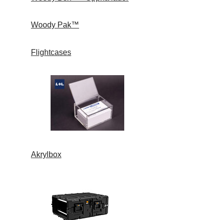
Woody Pak™
Flightcases
Akrylbox