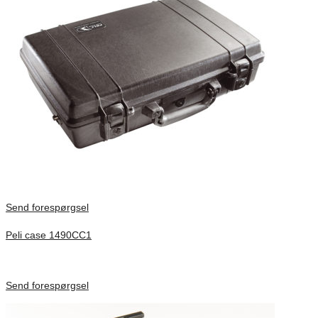
Send forespørgsel
Peli case 1490CC1
Inv. Mått 451 × 289 × 105 mm
Förfrågan pris
Send forespørgsel