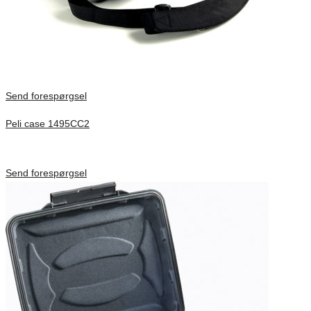
Send forespørgsel
Peli case 1495CC2
Inv. Mått 479 × 333 × 97 mm
Förfrågan pris
Send forespørgsel