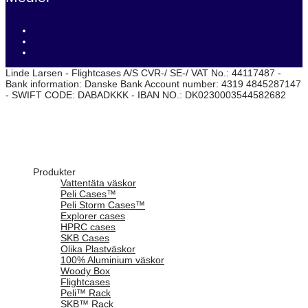
Linde Larsen - Flightcases A/S CVR-/ SE-/ VAT No.: 44117487 -
Bank information: Danske Bank Account number: 4319 4845287147
- SWIFT CODE: DABADKKK - IBAN NO.: DK0230003544582682
Produkter
Vattentäta väskor
Peli Cases™
Peli Storm Cases™
Explorer cases
HPRC cases
SKB Cases
Olika Plastväskor
100% Aluminium väskor
Woody Box
Flightcases
Peli™ Rack
SKB™ Rack