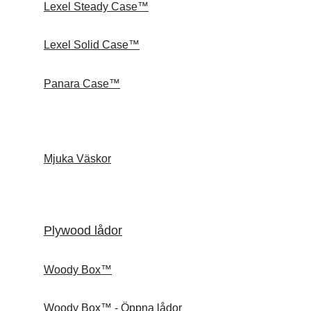
Lexel Steady Case™
Lexel Solid Case™
Panara Case™
Mjuka Väskor
Plywood lådor
Woody Box™
Woody Box™ - Öppna lådor