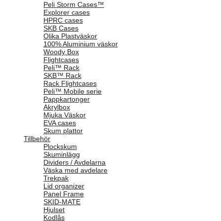
Peli Storm Cases™
Explorer cases
HPRC cases
SKB Cases
Olika Plastväskor
100% Aluminium väskor
Woody Box
Flightcases
Peli™ Rack
SKB™ Rack
Rack Flightcases
Peli™ Mobile serie
Pappkartonger
Akrylbox
Mjuka Väskor
EVA cases
Skum plattor
Tillbehör
Plockskum
Skuminlägg
Dividers / Avdelarna
Väska med avdelare
Trekpak
Lid organizer
Panel Frame
SKID-MATE
Hjulset
Kodlås