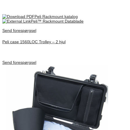
Only logged in customers who have purchased this product may
leave a review.
Peli Rackmount katalog
Peli™ Rackmount Datablade
Send forespørgsel
Peli case 1560LOC Trolley – 2 hjul
Inv. Mått 506 × 38 × 229 mm
Förfrågan pris
Send forespørgsel