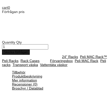
Dimensioner: 610 mm
cart
0
Förfrågan pris
Art. Nummer:
MR1914-05/29/05
Rack djup: 610 mm
Djup på front lock: 112 mm
Djup på backsida lock: 112 mm
Quantity
Qty
Skicka förfrågan
SKU :
MR1914-05/29/05
Categories :
24" Racks
,
Peli MAC Rack™
,
Peli Racks
,
Rack Cases
Tags:
Förvaringsbox
,
Peli MAC Rack
,
Peli
racks
,
Transport väska
,
Vattentäta väskor
Tillbehör
Produktbeskrivning
Mer information
Recensioner (0)
Broschyr / Datablad
De kompakta och lätta väskorna Peli MAC Rack har ett mindre
yttermått för att få ut mesta möjliga av den begränsade platsen.
Dessa minimerade väskor skyddar med samma roto-formgjutna
yttre och 19 tum EIA-stötmonterade rack-stativ, som finns i Peli
Classic Rack-väskorna.