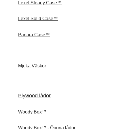
Lexel Steady Case™
Lexel Solid Case™
Panara Case™
Mjuka Väskor
Plywood lådor
Woody Box™
Woody Box™ - Öppna lådor