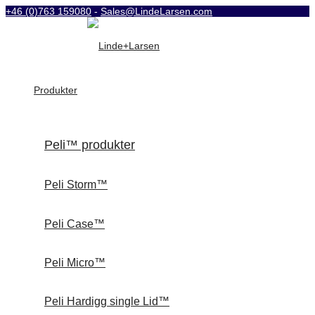
+46 (0)763 159080
-
Sales@LindeLarsen.com
Produkter
Peli™ produkter
Peli Storm™
Peli Case™
Peli Micro™
Peli Hardigg single Lid™