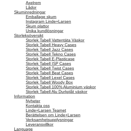
Axelrem
Lådor
Skuminredningar
Emballage skum
Instagram Linde+Larsen
Skum plattor
Unika kundlösningar
Storleksöversikt
Storlek Tabell Vattentäta Väskor
Storlek Tabell Heavy Cases
Storlek Tabell Jazz Cases
Storlek Tabell Tekno Cases
Storlek Tabell E-Plasticase
Storlek Tabell ISP Cases
Storlek Tabell Twist Cases
Storlek Tabell Beat Cases
Storlek Tabell Lexel Cases
Storlek Tabell Woody Box
Storlek Tabell 100% Aluminium väskor
Storlek Tabell Alu Durkplåt väskor
Information
Nyheter
Kontakta oss
Linde+Larsen Teamet
Berättelsen om Linde+Larsen
Verksamhetsupplysningar
Leveransvillkor
Language