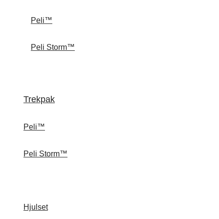
Peli™
Peli Storm™
Trekpak
Peli™
Peli Storm™
Hjulset