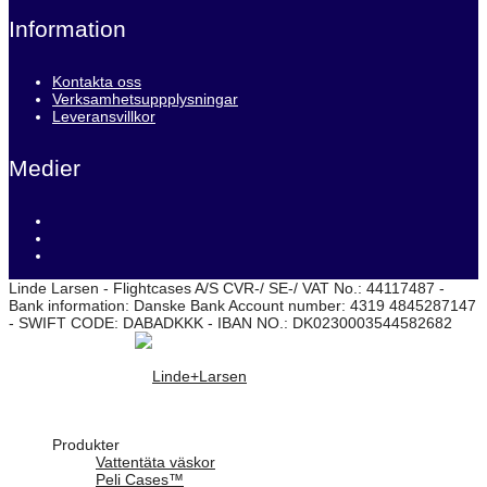
Information
Kontakta oss
Verksamhetsuppplysningar
Leveransvillkor
Medier
Linde Larsen - Flightcases A/S CVR-/ SE-/ VAT No.: 44117487 -
Bank information: Danske Bank Account number: 4319 4845287147
- SWIFT CODE: DABADKKK - IBAN NO.: DK0230003544582682
Produkter
Vattentäta väskor
Peli Cases™