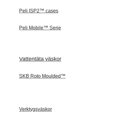
Peli ISP2™ cases
Peli Mobile™ Serie
Vattentäta väskor
SKB Roto Moulded™
Verktygsväskor