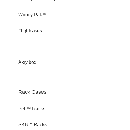
Woody Pak™
Flightcases
Akrylbox
Rack Cases
Peli™ Racks
SKB™ Racks