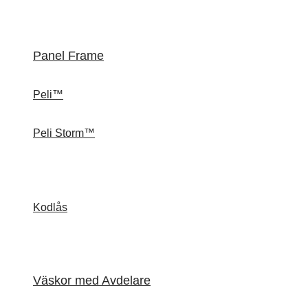
Panel Frame
Peli™
Peli Storm™
Kodlås
Väskor med Avdelare