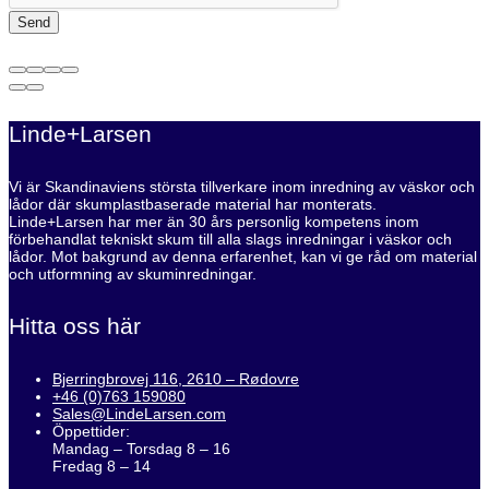
Linde+Larsen
Vi är Skandinaviens största tillverkare inom inredning av väskor och
lådor där skumplastbaserade material har monterats.
Linde+Larsen har mer än 30 års personlig kompetens inom
förbehandlat tekniskt skum till alla slags inredningar i väskor och
lådor. Mot bakgrund av denna erfarenhet, kan vi ge råd om material
och utformning av skuminredningar.
Hitta oss här
Bjerringbrovej 116, 2610 – Rødovre
+46 (0)763 159080
Sales@LindeLarsen.com
Öppettider:
Mandag – Torsdag 8 – 16
Fredag 8 – 14