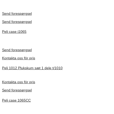
Inv. Mått 471 × 252 × 277 mm
Förfrågan pris
Send forespørgsel
Send forespørgsel
Peli case i1065
Inv. Mått 253 × 197 × 21 mm
Förfrågan pris
Send forespørgsel
Kontakta oss för pris
Peli 1012 Plukskum sæt 1 dele t/1010
Förfrågan pris
Kontakta oss för pris
Send forespørgsel
Peli case 1065CC
Inv. Mått 253 × 197 × 21 mm