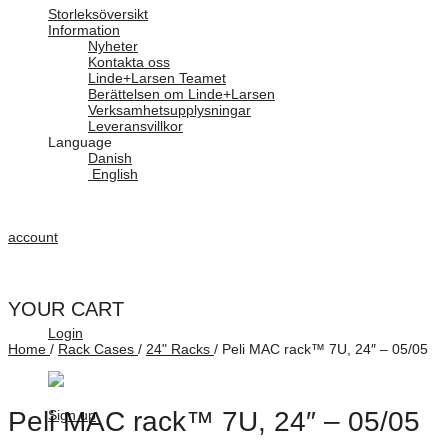
Storleksöversikt
Information
Nyheter
Kontakta oss
Linde+Larsen Teamet
Berättelsen om Linde+Larsen
Verksamhetsupplysningar
Leveransvillkor
Language
Danish
English
account
YOUR CART
Login
Home
/
Rack Cases
/
24" Racks
/
Peli MAC rack™ 7U, 24″ – 05/05
Peli MAC rack™ 7U, 24″ – 05/05
Sign up