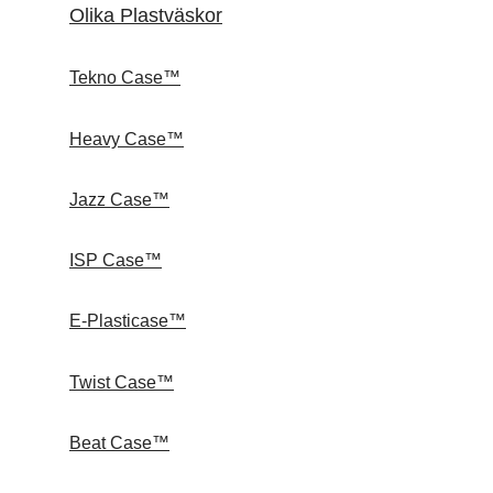
Olika Plastväskor
Tekno Case™
Heavy Case™
Jazz Case™
ISP Case™
E-Plasticase™
Twist Case™
Beat Case™