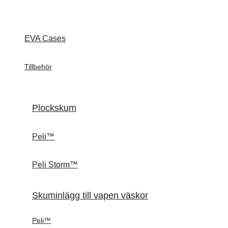
EVA Cases
Tillbehör
Plockskum
Peli™
Peli Storm™
Skuminlägg till vapen väskor
Peli™