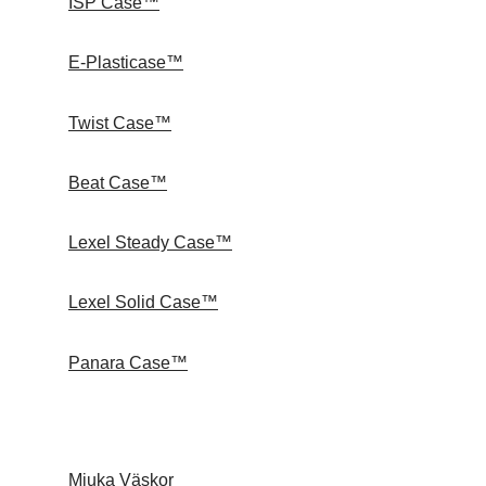
ISP Case™
E-Plasticase™
Twist Case™
Beat Case™
Lexel Steady Case™
Lexel Solid Case™
Panara Case™
Mjuka Väskor