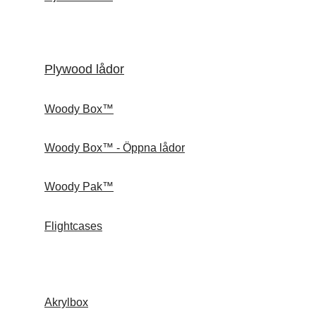
Plywood lådor
Woody Box™
Woody Box™ - Öppna lådor
Woody Pak™
Flightcases
Akrylbox