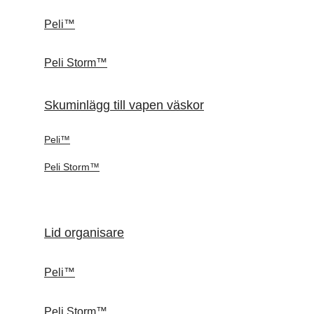
Peli™
Peli Storm™
Skuminlägg till vapen väskor
Peli™
Peli Storm™
Lid organisare
Peli™
Peli Storm™