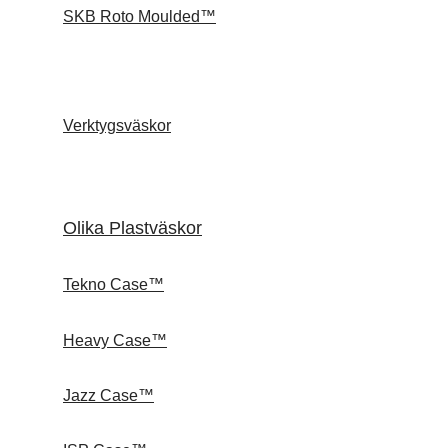
SKB Roto Moulded™
Verktygsväskor
Olika Plastväskor
Tekno Case™
Heavy Case™
Jazz Case™