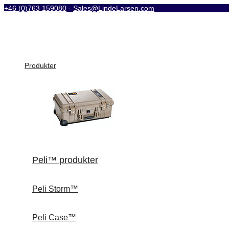
+46 (0)763 159080
-
Sales@LindeLarsen.com
Produkter
Peli™ produkter
Peli Storm™
Peli Case™