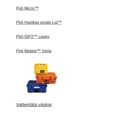
Peli Micro™
Peli Hardigg single Lid™
Peli ISP2™ cases
Peli Mobile™ Serie
Vattentäta väskor